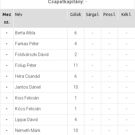
Csapatkapitány:
-
Hasznos
Mez
Név
Gólok
Sárga l.
Piros l.
Kék l.
sz.
-
Berta Attila
6
-
-
-
-
Farkas Péter
4
-
-
-
-
Földvárszki Dávid
2
-
-
-
-
Fölüp Péter
11
-
-
-
-
Héra Csanád
6
-
-
-
-
Jantos Dániel
10
-
-
-
-
Kiss Felicián
1
-
-
-
-
Kócs Felicián
1
-
-
-
-
Lippai Dávid
4
-
-
-
-
Németh Márk
10
-
-
-