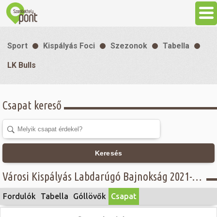
Aktuális
Sport
Kispályás Foci
Szezonok
Tabella
Programok
LK Bulls
Látnivalók
Csapat kereső
Gasztronómia
Szállás
Keresés
Városi Kispályás Labdarúgó Bajnokság 2021-22 - B. csoport, Intersport - LK Bulls
Sport
Fordulók
Tabella
Góllövők
Csapat
Szabadidő