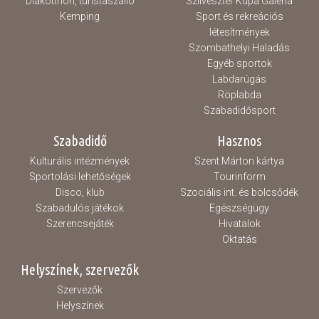
Diákotthon, turistaszálló
Szilveszter Kupa Galéria
Kemping
Sport és rekreációs
létesítmények
Szombathelyi Haladás
Egyéb sportok
Labdarúgás
Röplabda
Szabadidősport
Szabadidő
Hasznos
Kulturális intézmények
Szent Márton kártya
Sportolási lehetőségek
Tourinform
Disco, klub
Szociális int. és bölcsődék
Szabadulós játékok
Egészségügy
Szerencsejáték
Hivatalok
Oktatás
Helyszínek, szervezők
Szervezők
Helyszínek