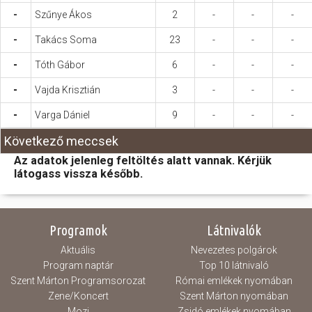
-
Szűnye Ákos
2
-
-
-
-
Takács Soma
23
-
-
-
-
Tóth Gábor
6
-
-
-
-
Vajda Krisztián
3
-
-
-
-
Varga Dániel
9
-
-
-
Következő meccsek
Az adatok jelenleg feltöltés alatt vannak. Kérjük
látogass vissza később.
Programok
Látnivalók
Aktuális
Nevezetes polgárok
Program naptár
Top 10 látnivaló
Szent Márton Programsorozat
Római emlékek nyomában
Zene/Koncert
Szent Márton nyomában
Mozi
Zsidó emlékek nyomában