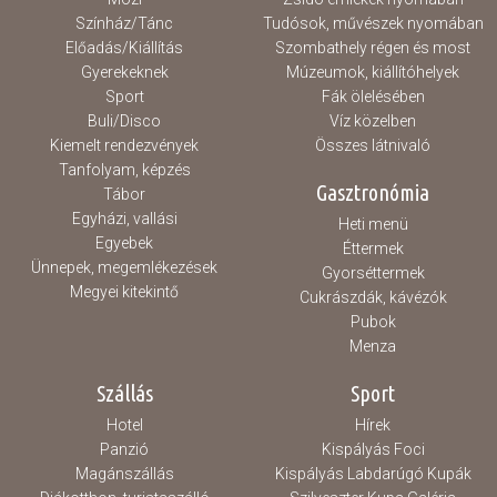
Színház/Tánc
Tudósok, művészek nyomában
Előadás/Kiállítás
Szombathely régen és most
Gyerekeknek
Múzeumok, kiállítóhelyek
Sport
Fák ölelésében
Buli/Disco
Víz közelben
Kiemelt rendezvények
Összes látnivaló
Tanfolyam, képzés
Gasztronómia
Tábor
Egyházi, vallási
Heti menü
Egyebek
Éttermek
Ünnepek, megemlékezések
Gyorséttermek
Megyei kitekintő
Cukrászdák, kávézók
Pubok
Menza
Szállás
Sport
Hotel
Hírek
Panzió
Kispályás Foci
Magánszállás
Kispályás Labdarúgó Kupák