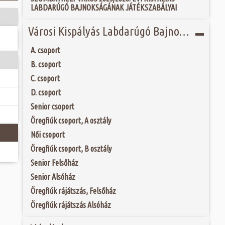
 és szombat egy új valóság...
LABDARÚGÓ BAJNOKSÁGÁNAK JÁTÉKSZABÁLYAI
Jubileumi Év óta
k fel Szombathely
ak, Európa egyik
ójában, egyben
Városi Kispályás Labdarúgó Bajnokság 2020
ó mérkőzésén a
ülőhelyét. Római
ra. A találkozó
i értékekről hallva,
ett játékkal és
 vagy templomuk
A. csoport
ani a lépést a
togatva...
yüttessel....
B. csoport
C. csoport
D. csoport
Senior csoport
Öregfiúk csoport, A osztály
Női csoport
Öregfiúk csoport, B osztály
Senior Felsőház
Senior Alsóház
Öregfiúk rájátszás, Felsőház
Öregfiúk rájátszás Alsóház