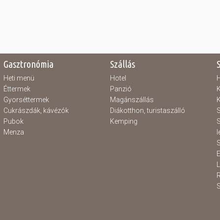
Gasztronómia
Szállás
Heti menü
Hotel
H
Éttermek
Panzió
K
Gyorséttermek
Magánszállás
K
Cukrászdák, kávézók
Diákotthon, turistaszálló
S
Pubok
Kemping
S
Menza
l
S
E
S