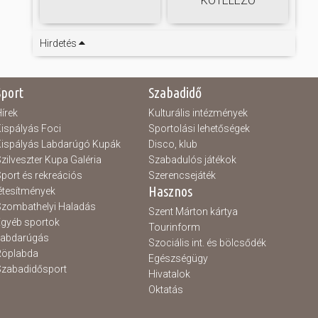
KÖTELEZŐ
Hirdetés
Sport
Szabadidő
írek
Kulturális intézmények
ispályás Foci
Sportolási lehetőségek
ispályás Labdarúgó Kupák
Disco, klub
zilveszter Kupa Galéria
Szabadulós játékok
port és rekreációs
Szerencsejáték
Hasznos
étesítmények
zombathelyi Haladás
Szent Márton kártya
gyéb sportok
Tourinform
Labdarúgás
Szociális int. és bölcsődék
Röplabda
Egészségügy
zabadidősport
Hivatalok
Oktatás