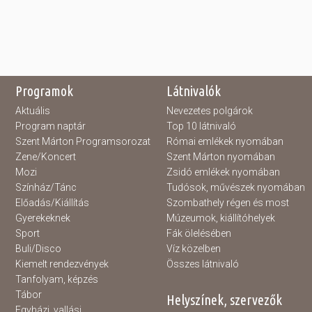
Programok
Látnivalók
Aktuális
Nevezetes polgárok
Program naptár
Top 10 látnivaló
Szent Márton Programsorozat
Római emlékek nyomában
Zene/Koncert
Szent Márton nyomában
Mozi
Zsidó emlékek nyomában
Színház/Tánc
Tudósok, művészek nyomában
Előadás/Kiállítás
Szombathely régen és most
Gyerekeknek
Múzeumok, kiállítóhelyek
Sport
Fák ölelésében
Buli/Disco
Víz közelben
Kiemelt rendezvények
Összes látnivaló
Tanfolyam, képzés
Tábor
Helyszínek, szervezők
Egyházi, vallási