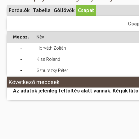
Előadás/Kiállítás
Egyéb spo
Tudóso
Fordulók
Tabella
Góllövők
Csapat
Gyerekeknek
nyomá
Labdarúgá
Csap
Sport
Szomba
Röplabda
most
Mez sz.
Név
Buli/Disco
Szabadidő
Múzeu
-
Horváth Zoltán
Kiemelt rendezvények
kiállít
-
Kiss Roland
Fák öl
Tanfolyam, képzés
-
Szhurszky Péter
Víz köz
Tábor
Következő meccsek
Összes látniv
Egyházi, vallási
Az adatok jelenleg feltöltés alatt vannak. Kérjük lát
Egyebek
Ünnepek,
megemlékezések
Megyei kitekintő