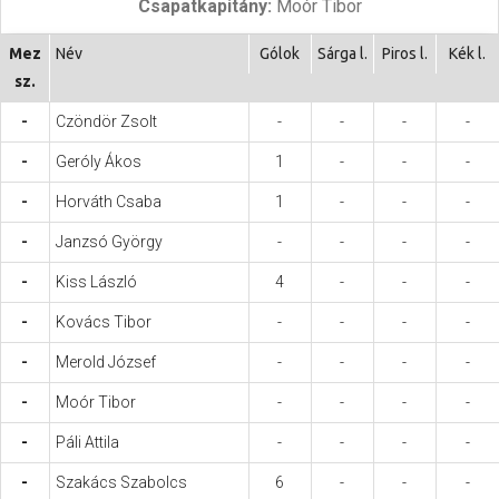
Csapatkapitány:
Moór Tibor
Hasznos
Mez
Név
Gólok
Sárga l.
Piros l.
Kék l.
sz.
-
Czöndör Zsolt
-
-
-
-
-
Geróly Ákos
1
-
-
-
-
Horváth Csaba
1
-
-
-
-
Janzsó György
-
-
-
-
-
Kiss László
4
-
-
-
-
Kovács Tibor
-
-
-
-
-
Merold József
-
-
-
-
-
Moór Tibor
-
-
-
-
-
Páli Attila
-
-
-
-
-
Szakács Szabolcs
6
-
-
-