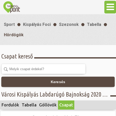
Aktuális
Sport
Kispályás Foci
Szezonok
Tabella
Programok
Hördögök
Látnivalók
Csapat kereső
Gasztronómia
Szállás
Keresés
Városi Kispályás Labdarúgó Bajnokság 2020 - Öregfiúk csoport, B osztály - Hördögök
Sport
Fordulók
Tabella
Góllövők
Csapat
Szabadidő