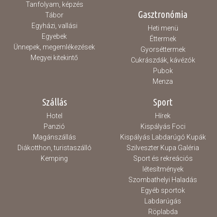
Tanfolyam, képzés
Gasztronómia
Tábor
Egyházi, vallási
Heti menü
Egyebek
Éttermek
Ünnepek, megemlékezések
Gyorséttermek
Megyei kitekintő
Cukrászdák, kávézók
Pubok
Menza
Szállás
Sport
Hotel
Hírek
Panzió
Kispályás Foci
Magánszállás
Kispályás Labdarúgó Kupák
Diákotthon, turistaszálló
Szilveszter Kupa Galéria
Kemping
Sport és rekreációs
létesítmények
Szombathelyi Haladás
Egyéb sportok
Labdarúgás
Röplabda