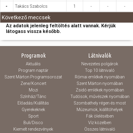
-
Takács Szabolcs
1
-
-
-
Következő meccsek
Az adatok jelenleg feltöltés alatt vannak. Kérjük
látogass vissza később.
Programok
Látnivalók
Aktuális
Nevezetes polgárok
Program naptár
Top 10 látnivaló
Szent Márton Programsorozat
Római emlékek nyomában
Zene/Koncert
Szent Márton nyomában
Mozi
Zsidó emlékek nyomában
Színház/Tánc
Tudósok, művészek nyomában
Előadás/Kiállítás
Szombathely régen és most
Gyerekeknek
Múzeumok, kiállítóhelyek
Sport
Fák ölelésében
Buli/Disco
Víz közelben
Kiemelt rendezvények
Összes látnivaló