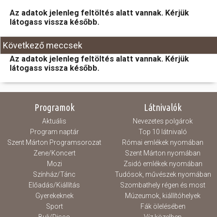
Az adatok jelenleg feltöltés alatt vannak. Kérjük
Hasznos
látogass vissza később.
Következő meccsek
Az adatok jelenleg feltöltés alatt vannak. Kérjük
látogass vissza később.
Programok
Látnivalók
Aktuális
Nevezetes polgárok
Program naptár
Top 10 látnivaló
Szent Márton Programsorozat
Római emlékek nyomában
Zene/Koncert
Szent Márton nyomában
Mozi
Zsidó emlékek nyomában
Színház/Tánc
Tudósok, művészek nyomában
Előadás/Kiállítás
Szombathely régen és most
Gyerekeknek
Múzeumok, kiállítóhelyek
Sport
Fák ölelésében