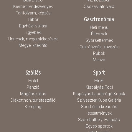
Buli/Disco
Víz közelben
Kiemelt rendezvények
Összes látnivaló
Tanfolyam, képzés
Gasztronómia
Tábor
Egyházi, vallási
Heti menü
Egyebek
Éttermek
Ünnepek, megemlékezések
Gyorséttermek
Megyei kitekintő
Cukrászdák, kávézók
Pubok
Menza
Szállás
Sport
Hotel
Hírek
Panzió
Kispályás Foci
Magánszállás
Kispályás Labdarúgó Kupák
Diákotthon, turistaszálló
Szilveszter Kupa Galéria
Kemping
Sport és rekreációs
létesítmények
Szombathelyi Haladás
Egyéb sportok