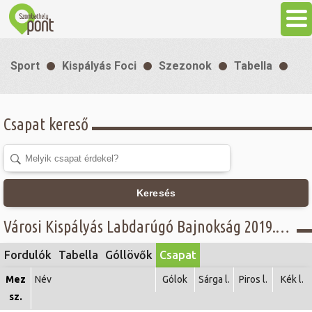
Aktuális
Sport
Kispályás Foci
Szezonok
Tabella
Programok
Csapat kereső
Látnivalók
Gasztronómia
Keresés
Szállás
Városi Kispályás Labdarúgó Bajnokság 2019. - Öregfiúk osztály, Concordia Üzemanyagkutak Kft. -
Fordulók
Tabella
Góllövők
Csapat
Sport
Mez
Név
Gólok
Sárga l.
Piros l.
Kék l.
sz.
Szabadidő