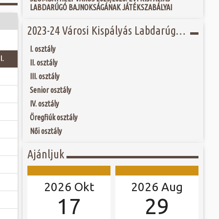
 és szombat egy új valóság...
LABDARÚGÓ BAJNOKSÁGÁNAK JÁTÉKSZABÁLYAI
t Kossuth-díjas
 Imre alkotásai
 kialakított modern
ójában, egyben
2023-24 Városi Kispályás Labdarúgó Bajnokság
ó mérkőzésén a
ben szülővárosának
ra. A találkozó
ét, 111 alkotást - -
ett játékkal és
orcelánművészeti
I. osztály
ani a lépést a
l.
yüttessel....
II. osztály
III. osztály
Senior osztály
IV. osztály
Öregfiúk osztály
Női osztály
Ajánljuk
2026 Okt
2026 Aug
17
29