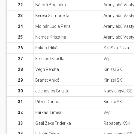
22
Bátorfi Boglárka
Aranylábú Vast
23
Keresi Szimonetta
Aranylábú Vast
24
Molnár Lucia Petra
Aranylábú Vast
25
Nemes Krisztina
Aranylábú Vast
26
Fakas Ildikó
SzaSza Pizza
27
Eredics Izabella
Vép
28
Végh Renáta
Kinizsi SK
29
Bránát Anikó
Kinizsi SK
30
Jelencsics Brigitta
Nagylengyel SE
31
Pitzer Dorina
Kinizsi SK
32
Farkas Tímea
Vép
33
Gaál Zeke Friderika
Rábapaty KSK