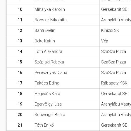
10
Mihályka Karolin
Gersekarát SE
11
Böcskei Nikolatta
Aranylábú Vast
12
Bánfi Evelin
Kinizsi SK
13
Beke Katrin
Vép
14
Tóth Alexandra
SzaSza Pizza
15
Széplaki Rebeka
SzaSza Pizza
16
Peresznyák Diána
SzaSza Pizza
17
Takács Edina
Rábapaty KSK
18
Hegedős Kata
Gersekarát SE
19
Egervölgyi Liza
Aranylábú Vast
20
Schweiger Beáta
Aranylábú Vast
21
Tóth Enikő
Gersekarát SE