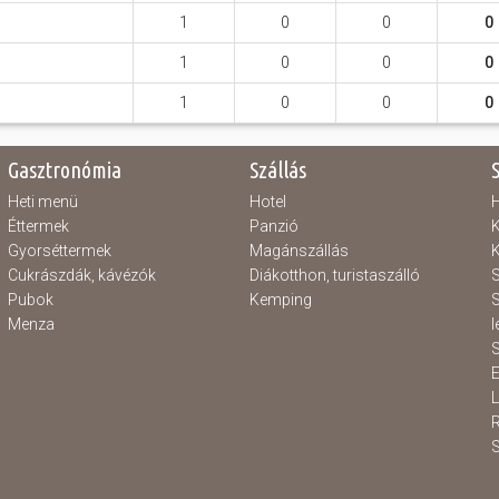
1
0
0
0
1
0
0
0
1
0
0
0
Gasztronómia
Szállás
Heti menü
Hotel
H
Éttermek
Panzió
K
Gyorséttermek
Magánszállás
K
Cukrászdák, kávézók
Diákotthon, turistaszálló
S
Pubok
Kemping
S
Menza
l
S
E
S