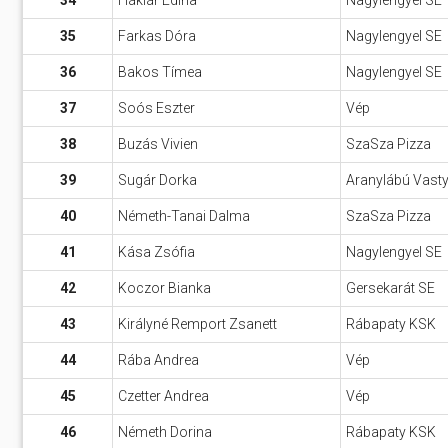
34
Háklár Edina
Nagylengyel SE
35
Farkas Dóra
Nagylengyel SE
36
Bakos Tímea
Nagylengyel SE
37
Soós Eszter
Vép
38
Buzás Vivien
SzaSza Pizza
39
Sugár Dorka
Aranylábú Vast
40
Németh-Tanai Dalma
SzaSza Pizza
41
Kása Zsófia
Nagylengyel SE
42
Koczor Bianka
Gersekarát SE
43
Királyné Remport Zsanett
Rábapaty KSK
44
Rába Andrea
Vép
45
Czetter Andrea
Vép
46
Németh Dorina
Rábapaty KSK