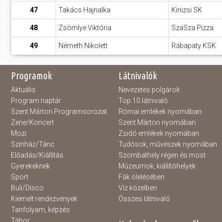
47
Takács Hajnalka
Kinizsi SK
48
Zsömlye Viktória
SzaSza Pizza
49
Németh Nikolett
Rábapaty KSK
Programok
Látnivalók
Aktuális
Nevezetes polgárok
Program naptár
Top 10 látnivaló
Szent Márton Programsorozat
Római emlékek nyomában
Zene/Koncert
Szent Márton nyomában
Mozi
Zsidó emlékek nyomában
Színház/Tánc
Tudósok, művészek nyomában
Előadás/Kiállítás
Szombathely régen és most
Gyerekeknek
Múzeumok, kiállítóhelyek
Sport
Fák ölelésében
Buli/Disco
Víz közelben
Kiemelt rendezvények
Összes látnivaló
Tanfolyam, képzés
Tábor