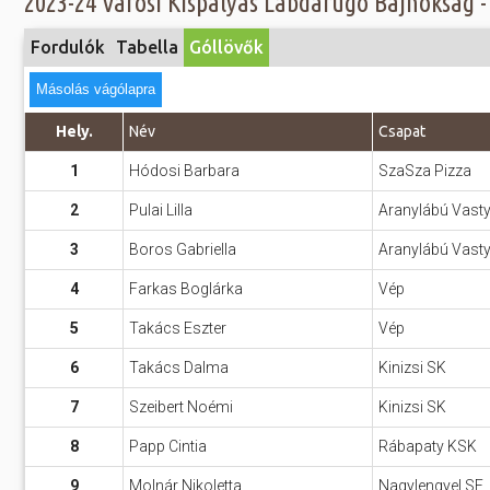
2023-24 Városi Kispályás Labdarúgó Bajnokság - G
Előadás/Kiállítás
Egyéb spo
Tudóso
Gyerekeknek
Fordulók
Tabella
Góllövők
nyomá
Labdarúgá
Sport
Másolás vágólapra
Szomba
Röplabda
most
Buli/Disco
Hely.
Név
Csapat
Szabadidő
Múzeu
1
Hódosi Barbara
SzaSza Pizza
Kiemelt rendezvények
kiállít
2
Pulai Lilla
Aranylábú Vast
Fák öl
Tanfolyam, képzés
3
Boros Gabriella
Aranylábú Vast
Víz köz
Tábor
4
Farkas Boglárka
Vép
Összes látniv
Egyházi, vallási
5
Takács Eszter
Vép
Egyebek
6
Takács Dalma
Kinizsi SK
Ünnepek,
7
Szeibert Noémi
Kinizsi SK
megemlékezések
8
Papp Cintia
Rábapaty KSK
Megyei kitekintő
9
Molnár Nikoletta
Nagylengyel SE