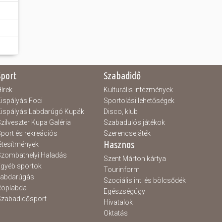
Sport
Szabadidő
írek
Kulturális intézmények
ispályás Foci
Sportolási lehetőségek
ispályás Labdarúgó Kupák
Disco, klub
zilveszter Kupa Galéria
Szabadulós játékok
port és rekreációs
Szerencsejáték
Hasznos
étesítmények
zombathelyi Haladás
Szent Márton kártya
gyéb sportok
Tourinform
Labdarúgás
Szociális int. és bölcsődék
Röplabda
Egészségügy
zabadidősport
Hivatalok
Oktatás