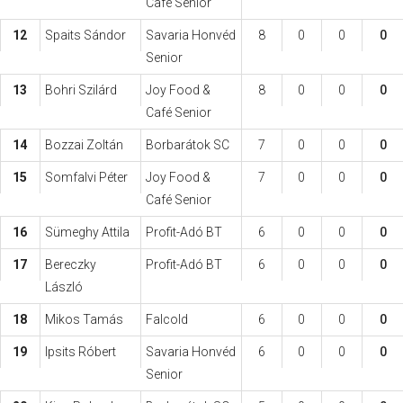
Café Senior
12
Spaits Sándor
Savaria Honvéd
8
0
0
0
Senior
13
Bohri Szilárd
Joy Food &
8
0
0
0
Café Senior
14
Bozzai Zoltán
Borbarátok SC
7
0
0
0
15
Somfalvi Péter
Joy Food &
7
0
0
0
Café Senior
16
Sümeghy Attila
Profit-Adó BT
6
0
0
0
17
Bereczky
Profit-Adó BT
6
0
0
0
László
18
Mikos Tamás
Falcold
6
0
0
0
19
Ipsits Róbert
Savaria Honvéd
6
0
0
0
Senior