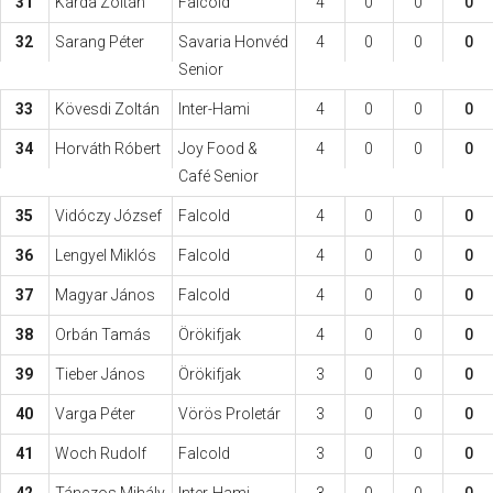
31
Karda Zoltán
Falcold
4
0
0
0
32
Sarang Péter
Savaria Honvéd
4
0
0
0
Senior
33
Kövesdi Zoltán
Inter-Hami
4
0
0
0
34
Horváth Róbert
Joy Food &
4
0
0
0
Café Senior
35
Vidóczy József
Falcold
4
0
0
0
36
Lengyel Miklós
Falcold
4
0
0
0
37
Magyar János
Falcold
4
0
0
0
38
Orbán Tamás
Örökifjak
4
0
0
0
39
Tieber János
Örökifjak
3
0
0
0
40
Varga Péter
Vörös Proletár
3
0
0
0
41
Woch Rudolf
Falcold
3
0
0
0