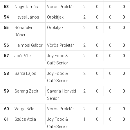
53
Nagy Tamás
Vörös Proletár
2
0
0
0
54
Hevesi János
Örökifjak
2
0
0
0
55
Rónafalvi
Örökifjak
2
0
0
0
Róbert
56
Halmosi Gábor
Vörös Proletár
2
0
0
0
57
Joó Péter
Joy Food &
2
0
0
0
Café Senior
58
Sánta Lajos
Joy Food &
2
0
0
0
Café Senior
59
Sarang Zsolt
Savaria Honvéd
2
0
0
0
Senior
60
Varga Béla
Vörös Proletár
2
0
0
0
61
Szűcs Attila
Joy Food &
1
0
0
0
Café Senior