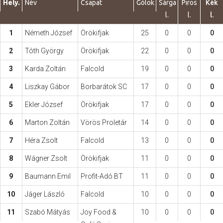
Hely.
Név
Csapat
Gólok
Sárga
Piros
Kék
l.
l.
l.
Hasznos
1
Németh József
Örökifjak
25
0
0
0
2
Tóth György
Örökifjak
22
0
0
0
3
Karda Zoltán
Falcold
19
0
0
0
4
Liszkay Gábor
Borbarátok SC
17
0
0
0
5
Ekler József
Örökifjak
17
0
0
0
6
Marton Zoltán
Vörös Proletár
14
0
0
0
7
Héra Zsolt
Falcold
13
0
0
0
8
Wágner Zsolt
Örökifjak
11
0
0
0
9
Baumann Emil
Profit-Adó BT
11
0
0
0
10
Jáger László
Falcold
10
0
0
0
11
Szabó Mátyás
Joy Food &
10
0
0
0