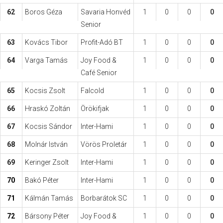
62
Boros Géza
Savaria Honvéd
1
0
0
0
Senior
63
Kovács Tibor
Profit-Adó BT
1
0
0
0
64
Varga Tamás
Joy Food &
1
0
0
0
Café Senior
65
Kocsis Zsolt
Falcold
1
0
0
0
66
Hraskó Zoltán
Örökifjak
1
0
0
0
67
Kocsis Sándor
Inter-Hami
1
0
0
0
68
Molnár István
Vörös Proletár
1
0
0
0
69
Keringer Zsolt
Inter-Hami
1
0
0
0
70
Bakó Péter
Inter-Hami
1
0
0
0
71
Kálmán Tamás
Borbarátok SC
1
0
0
0
72
Bársony Péter
Joy Food &
1
0
0
0