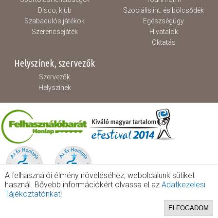
Disco, klub
Szociális int. és bölcsődék
Szabadulós játékok
Egészségügy
Szerencsejáték
Hivatalok
Oktatás
Helyszínek, szervezők
Szervezők
Helyszínek
A felhasználói élmény növeléséhez, weboldalunk sütiket
használ. Bővebb információkért olvassa el az
Adatkezelesi
Tájékoztatónkat
!
ELFOGADOM