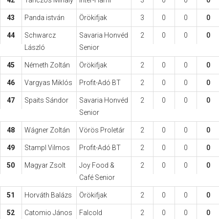
42
Tánczos Mihály
Inter-Hami
3
0
0
0
43
Panda istván
Örökifjak
3
0
0
0
44
Schwarcz
Savaria Honvéd
2
0
0
0
László
Senior
45
Németh Zoltán
Örökifjak
2
0
0
0
46
Vargyas Miklós
Profit-Adó BT
2
0
0
0
47
Spaits Sándor
Savaria Honvéd
2
0
0
0
Senior
48
Wágner Zoltán
Vörös Proletár
2
0
0
0
49
Stampl Vilmos
Profit-Adó BT
2
0
0
0
50
Magyar Zsolt
Joy Food &
2
0
0
0
Café Senior
51
Horváth Balázs
Örökifjak
2
0
0
0
52
Catomio János
Falcold
2
0
0
0