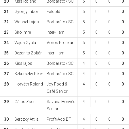
20
Kiss Roland
Borbarátok SC
5
0
0
0
21
György Tibor
Falcold
5
0
0
0
22
Wappel Lajos
Borbarátok SC
5
0
0
0
23
Bíró Imre
Inter-Hami
5
0
0
0
24
Vajda Gyula
Vörös Proletár
5
0
0
0
25
Dezanits Zoltán
Inter-Hami
5
0
0
0
26
Kiss lajos
Borbarátok SC
4
0
0
0
27
Szkurszky Péter
Borbarátok SC
4
0
0
0
28
Horváth Roland
Joy Food &
4
0
0
0
Café Senior
29
Gálos Zsolt
Savaria Honvéd
4
0
0
0
Senior
30
Berczky Attila
Profit-Adó BT
4
0
0
0