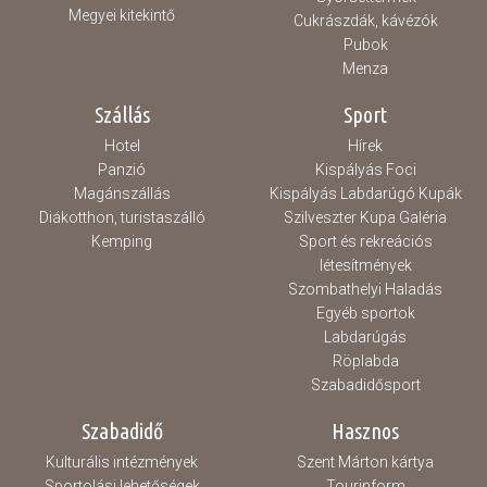
Megyei kitekintő
Cukrászdák, kávézók
Pubok
Menza
Szállás
Sport
Hotel
Hírek
Panzió
Kispályás Foci
Magánszállás
Kispályás Labdarúgó Kupák
Diákotthon, turistaszálló
Szilveszter Kupa Galéria
Kemping
Sport és rekreációs
létesítmények
Szombathelyi Haladás
Egyéb sportok
Labdarúgás
Röplabda
Szabadidősport
Szabadidő
Hasznos
Kulturális intézmények
Szent Márton kártya
Sportolási lehetőségek
Tourinform