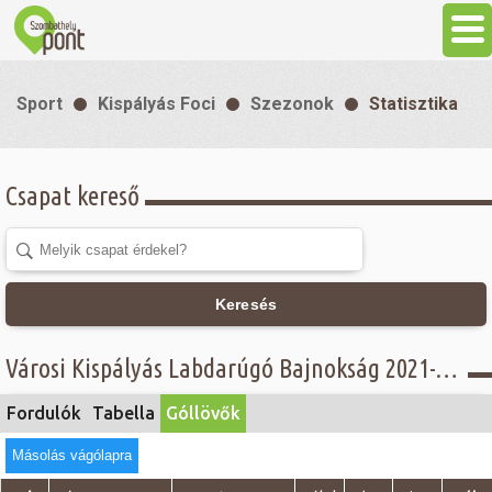
Aktuális
Sport
Kispályás Foci
Szezonok
Statisztika
Programok
Csapat kereső
Látnivalók
Gasztronómia
Keresés
Szállás
Városi Kispályás Labdarúgó Bajnokság 2021-22 - Góllövő lista - Senior csoport, Akmé Kft
Sport
Fordulók
Tabella
Góllövők
Másolás vágólapra
Szabadidő