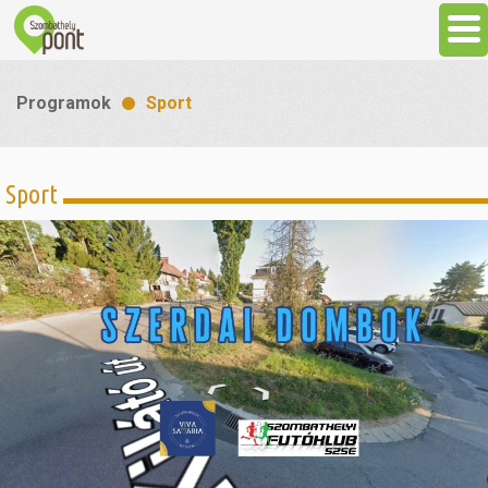
Aktuális
Programok
Sport
Programok
Sport
Látnivalók
Gasztronómia
Szállás
Sport
Szabadidő