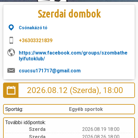
Szerdai dombok
Hasznos
Csónakázó tó
+36303321839
https://www.facebook.com/groups/szombathe
lyifutoklub/
csucsu171717@gmail.com
2026.08.12 (Szerda), 18:00
Sportág:
Egyéb sportok
További időpontok:
Szerda
2026.08.19 18:00
Szerda
2026.08.26 18:00