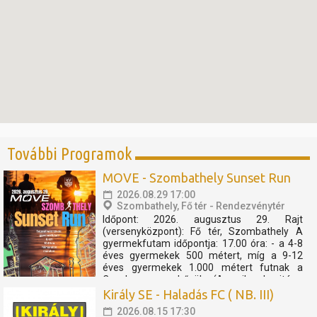
További Programok
MOVE - Szombathely Sunset Run
2026.08.29 17:00
Szombathely, Fő tér - Rendezvénytér
Időpont: 2026. augusztus 29. Rajt
(versenyközpont): Fő tér, Szombathely A
gyermekfutam időpontja: 17.00 óra: - a 4-8
éves gyermekek 500 métert, míg a 9-12
éves gyermekek 1.000 métert futnak a
Cosplay szuperhősök (Amerika kapitány,
Thor, Pókember, Venom) műsorát, és a velük
Király SE - Haladás FC ( NB. III)
való közös bemelegítést követően....
2026.08.15 17:30