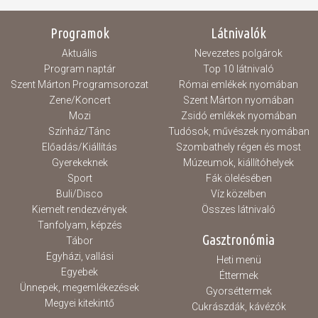
Programok
Látnivalók
Aktuális
Nevezetes polgárok
Program naptár
Top 10 látnivaló
Szent Márton Programsorozat
Római emlékek nyomában
Zene/Koncert
Szent Márton nyomában
Mozi
Zsidó emlékek nyomában
Színház/Tánc
Tudósok, művészek nyomában
Előadás/Kiállítás
Szombathely régen és most
Gyerekeknek
Múzeumok, kiállítóhelyek
Sport
Fák ölelésében
Buli/Disco
Víz közelben
Kiemelt rendezvények
Összes látnivaló
Tanfolyam, képzés
Gasztronómia
Tábor
Egyházi, vallási
Heti menü
Egyebek
Éttermek
Ünnepek, megemlékezések
Gyorséttermek
Megyei kitekintő
Cukrászdák, kávézók