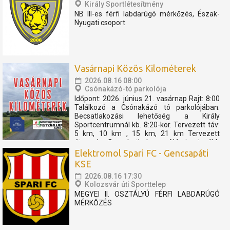
Király Sportlétesítmény
NB III-es férfi labdarúgó mérkőzés, Észak-
Nyugati csoport
Vasárnapi Közös Kilométerek
2026.08.16 08:00
Csónakázó-tó parkolója
Időpont: 2026. június 21. vasárnap Rajt: 8:00
Találkozó a Csónakázó tó parkolójában.
Becsatlakozási lehetőség a Király
Sportcentrumnál kb. 8:20-kor. Tervezett táv:
5 km, 10 km , 15 km, 21 km Tervezett
útvonal: Szombathely - Nárai -tovább
Pornóapáti felé, féltávnál fordulással. A
Elektromol Spari FC - Gencsapáti
rövidebb távok féltávnál...
KSE
2026.08.16 17:30
Kolozsvár úti Sporttelep
MEGYEI II. OSZTÁLYÚ FÉRFI LABDARÚGÓ
MÉRKŐZÉS