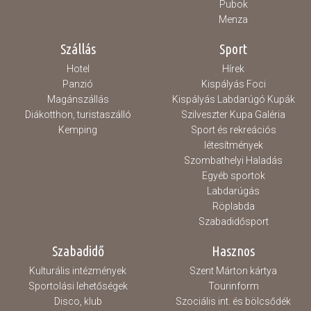
Pubok
Menza
Szállás
Sport
Hotel
Hírek
Panzió
Kispályás Foci
Magánszállás
Kispályás Labdarúgó Kupák
Diákotthon, turistaszálló
Szilveszter Kupa Galéria
Kemping
Sport és rekreációs
létesítmények
Szombathelyi Haladás
Egyéb sportok
Labdarúgás
Röplabda
Szabadidősport
Szabadidő
Hasznos
Kulturális intézmények
Szent Márton kártya
Sportolási lehetőségek
Tourinform
Disco, klub
Szociális int. és bölcsődék