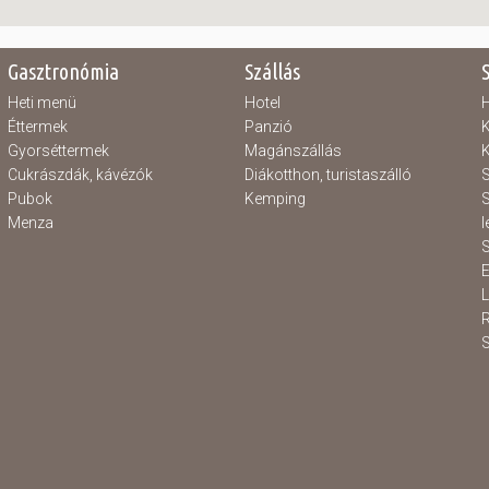
Gasztronómia
Szállás
Heti menü
Hotel
H
Éttermek
Panzió
K
Gyorséttermek
Magánszállás
K
Cukrászdák, kávézók
Diákotthon, turistaszálló
S
Pubok
Kemping
S
Menza
l
S
E
S