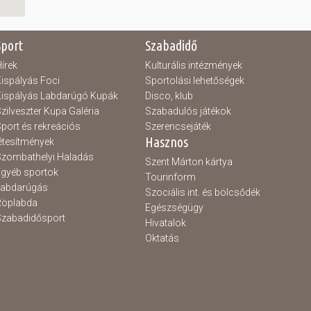
Sport
Szabadidő
írek
Kulturális intézmények
ispályás Foci
Sportolási lehetőségek
ispályás Labdarúgó Kupák
Disco, klub
zilveszter Kupa Galéria
Szabadulós játékok
port és rekreációs
Szerencsejáték
Hasznos
étesítmények
zombathelyi Haladás
Szent Márton kártya
gyéb sportok
Tourinform
Labdarúgás
Szociális int. és bölcsődék
Röplabda
Egészségügy
zabadidősport
Hivatalok
Oktatás