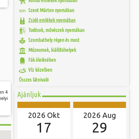
Római emlékek nyomában
 és szombat egy új valóság...
Szent Márton nyomában
étlen véletlen
ntőségű régészeti
ójában, egyben
Zsidó emlékek nyomában
ó mérkőzésén a
etű Isis istennő
ra. A találkozó
agványaira és
ett játékkal és
Tudósok, művészek nyomában
Szombathelyen. Az
ani a lépést a
tározó kulturális
yüttessel....
homlokzat...
Szombathely régen és most
Múzeumok, kiállítóhelyek
Fák ölelésében
Víz közelben
Összes látnivaló
en 4
Ajánljuk
elyi
2026 Okt
2026 Aug
17
29