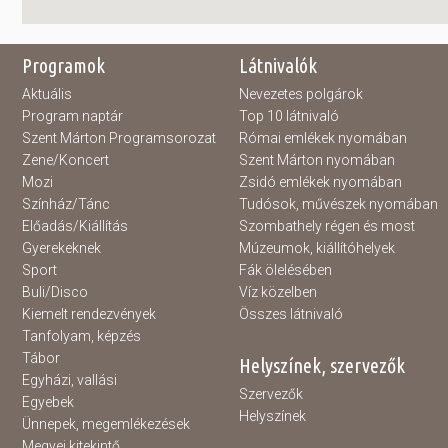
Programok
Látnivalók
Aktuális
Nevezetes polgárok
Program naptár
Top 10 látnivaló
Szent Márton Programsorozat
Római emlékek nyomában
Zene/Koncert
Szent Márton nyomában
Mozi
Zsidó emlékek nyomában
Színház/Tánc
Tudósok, művészek nyomában
Előadás/Kiállítás
Szombathely régen és most
Gyerekeknek
Múzeumok, kiállítóhelyek
Sport
Fák ölelésében
Buli/Disco
Víz közelben
Kiemelt rendezvények
Összes látnivaló
Tanfolyam, képzés
Tábor
Helyszínek, szervezők
Egyházi, vallási
Szervezők
Egyebek
Helyszínek
Ünnepek, megemlékezések
Megyei kitekintő