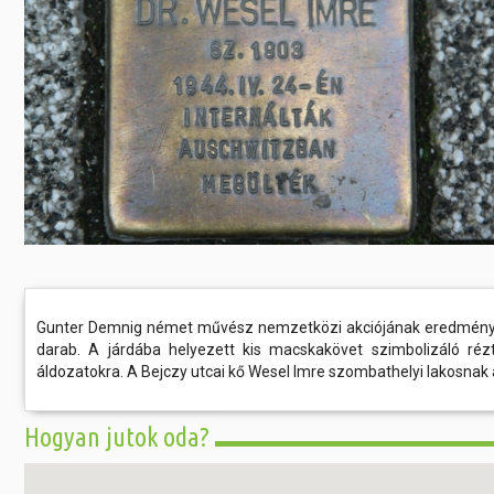
Előadás/Kiállítás
Egyéb spo
Tudóso
Gyerekeknek
nyomá
Labdarúgá
Sport
Szomba
Röplabda
most
Buli/Disco
Szabadidő
Múzeu
Kiemelt rendezvények
kiállít
Fák öl
Tanfolyam, képzés
Víz köz
Tábor
Összes látniv
Egyházi, vallási
Gunter Demnig német művész nemzetközi akciójának eredmények
darab. A járdába helyezett kis macskakövet szimbolizáló rézt
Egyebek
áldozatokra. A Bejczy utcai kő Wesel Imre szombathelyi lakosnak á
Ünnepek,
Hogyan jutok oda?
megemlékezések
Megyei kitekintő