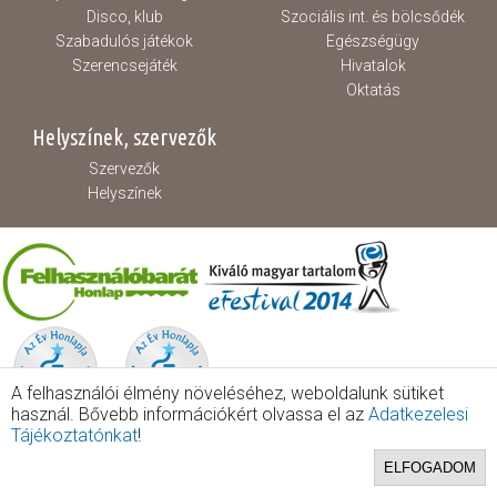
Disco, klub
Szociális int. és bölcsődék
Szabadulós játékok
Egészségügy
Szerencsejáték
Hivatalok
Oktatás
Helyszínek, szervezők
Szervezők
Helyszínek
A felhasználói élmény növeléséhez, weboldalunk sütiket
használ. Bővebb információkért olvassa el az
Adatkezelesi
Tájékoztatónkat
!
ELFOGADOM