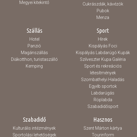
Megyei kitekintő
Cukrászdák, kávézók
Pubok
Menza
Szállás
Sport
Hotel
Hírek
Panzió
Kispályás Foci
Magánszállás
Kispályás Labdarúgó Kupák
Diákotthon, turistaszálló
Szilveszter Kupa Galéria
Kemping
Sport és rekreációs
létesítmények
Szombathelyi Haladás
Egyéb sportok
Labdarúgás
Röplabda
Szabadidősport
Szabadidő
Hasznos
Kulturális intézmények
Szent Márton kártya
Sportolási lehetőségek
Tourinform