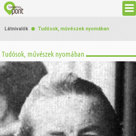
Aktuális
Látnivalók
Tudósok, művészek nyomában
Programok
Tudósok, művészek nyomában
Látnivalók
Gasztronómia
Szállás
Sport
Szabadidő