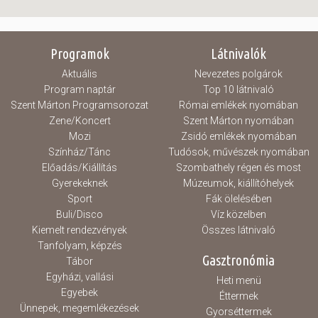
Programok
Látnivalók
Aktuális
Nevezetes polgárok
Program naptár
Top 10 látnivaló
Szent Márton Programsorozat
Római emlékek nyomában
Zene/Koncert
Szent Márton nyomában
Mozi
Zsidó emlékek nyomában
Színház/Tánc
Tudósok, művészek nyomában
Előadás/Kiállítás
Szombathely régen és most
Gyerekeknek
Múzeumok, kiállítóhelyek
Sport
Fák ölelésében
Buli/Disco
Víz közelben
Kiemelt rendezvények
Összes látnivaló
Tanfolyam, képzés
Gasztronómia
Tábor
Egyházi, vallási
Heti menü
Egyebek
Éttermek
Ünnepek, megemlékezések
Gyorséttermek