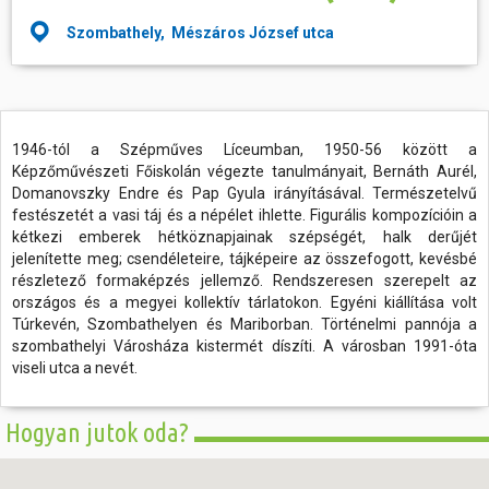
Szombathely, Mészáros József utca
1946-tól a Szépműves Líceumban, 1950-56 között a
Képzőművészeti Főiskolán végezte tanulmányait, Bernáth Aurél,
Domanovszky Endre és Pap Gyula irányításával. Természetelvű
festészetét a vasi táj és a népélet ihlette. Figurális kompozícióin a
kétkezi emberek hétköznapjainak szépségét, halk derűjét
jelenítette meg; csendéleteire, tájképeire az összefogott, kevésbé
részletező formaképzés jellemző. Rendszeresen szerepelt az
országos és a megyei kollektív tárlatokon. Egyéni kiállítása volt
Túrkevén, Szombathelyen és Mariborban. Történelmi pannója a
szombathelyi Városháza kistermét díszíti. A városban 1991-óta
viseli utca a nevét.
Hogyan jutok oda?