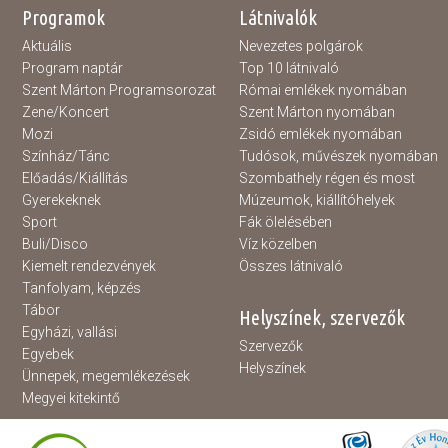
Programok
Látnivalók
Aktuális
Nevezetes polgárok
Program naptár
Top 10 látnivaló
Szent Márton Programsorozat
Római emlékek nyomában
Zene/Koncert
Szent Márton nyomában
Mozi
Zsidó emlékek nyomában
Színház/Tánc
Tudósok, művészek nyomában
Előadás/Kiállítás
Szombathely régen és most
Gyerekeknek
Múzeumok, kiállítóhelyek
Sport
Fák ölelésében
Buli/Disco
Víz közelben
Kiemelt rendezvények
Összes látnivaló
Tanfolyam, képzés
Tábor
Helyszínek, szervezők
Egyházi, vallási
Szervezők
Egyebek
Helyszínek
Ünnepek, megemlékezések
Megyei kitekintő