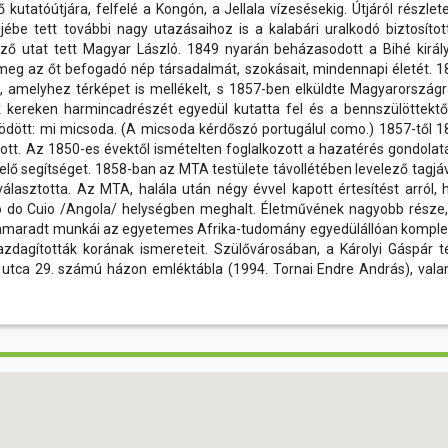
utatóútjára, felfelé a Kongón, a Jellala vízesésekig. Útjáról részlet
ébe tett további nagy utazásaihoz is a kalabári uralkodó biztosítot
ező utat tett Magyar László. 1849 nyarán beházasodott a Bihé királ
 meg az őt befogadó nép társadalmát, szokásait, mindennapi életét. 1
t, amelyhez térképet is mellékelt, s 1857-ben elküldte Magyarországr
k kereken harmincadrészét egyedül kutatta fel és a bennszülöttektő
dött: mi micsoda. (A micsoda kérdőszó portugálul como.) 1857-től 1
tt. Az 1850-es évektől ismételten foglalkozott a hazatérés gondolatá
 segítséget. 1858-ban az MTA testülete távollétében levelező tagjáv
álasztotta. Az MTA, halála után négy évvel kapott értesítést arról, 
 do Cuio /Angola/ helységben meghalt. Életművének nagyobb része,
ennmaradt munkái az egyetemes Afrika-tudomány egyedülállóan komple
n gazdagították korának ismereteit. Szülővárosában, a Károlyi Gáspár t
 utca 29. számú házon emléktábla (1994. Tornai Endre András), vala