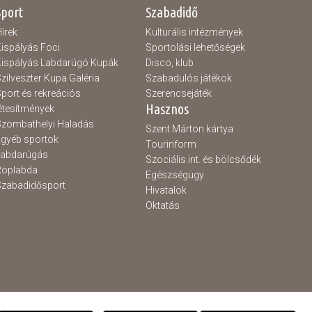
Sport
Szabadidő
írek
Kulturális intézmények
ispályás Foci
Sportolási lehetőségek
ispályás Labdarúgó Kupák
Disco, klub
zilveszter Kupa Galéria
Szabadulós játékok
port és rekreációs
Szerencsejáték
Hasznos
étesítmények
zombathelyi Haladás
Szent Márton kártya
gyéb sportok
Tourinform
Labdarúgás
Szociális int. és bölcsődék
Röplabda
Egészségügy
zabadidősport
Hivatalok
Oktatás