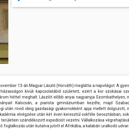
Constantius...
péntek
rtok
és a velük való közös bemelegítést követően....
számára még...
Ferencváros otthonában
Szombathely városának fura alak
k, művészek
2026.06.01 08:00
században, hasonló formában
ban
s
alakban terebélyesedett el, akko
A K&H Női Kézilabda Liga 26. fordul
a 2025/26-os bajnoki idény utols
kívül. Tartottak itt vásárokat
Ferencváros vendégeként léptünk pályá
források szerint a szombati vás
thely régen és
első félidejében csapatunk fegyelmez
a város a nevét: Szombathely. A fő
gyors támadásokkal igyekezett tart
tabella második helyén álló fővárosi eg
sport
mok,
óhelyek
elésében
elben
aló
18. november 13-án Magyar László (Horváth) meglátta a napvilágot. A gye
ázasságon kívüli kapcsolatából született, ezért a kor szokásai sze
rom héttel meghalt. Lászlót előbb anyai nagyanyja Szombathelyen, 
lmányait Kalocsán, a piarista gimnáziumban kezdte, majd Szaba
gi után rövid ideig gazdasági gyakornokként apja mellett dolgozott, 
akadémia elvégzése után két éven keresztül sokféle beosztásban, sok
 területein szándékozott expedíciót vezetni. Vállalkozása végrehajtás
foglalkozás után kutatva jutott el Afrikába, a kalabári uralkodó udvar