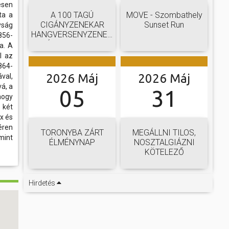
esen
A 100 TAGÚ
MOVE - Szombathely
ta a
CIGÁNYZENEKAR
Sunset Run
yság
HANGVERSENYZENEKARI
856-
GÁLAKONCERTJE
a. A
l az
864-
2026 Máj
2026 Máj
val,
á, a
05
31
hogy
 két
x és
éren
TORONYBA ZÁRT
MEGÁLLNI TILOS,
mint
ÉLMÉNYNAP
NOSZTALGIÁZNI
KÖTELEZŐ
Hirdetés