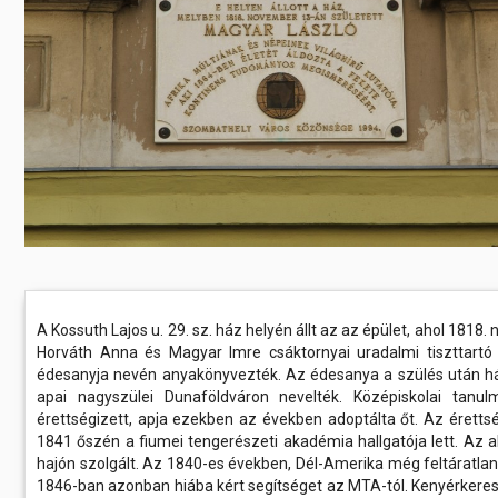
Előadás/Kiállítás
Egyéb spo
Tudóso
Gyerekeknek
nyomá
Labdarúgá
Sport
Szomba
Röplabda
most
Buli/Disco
Szabadidő
Múzeu
Kiemelt rendezvények
kiállít
Fák öl
Tanfolyam, képzés
Víz köz
Tábor
Összes látniv
Egyházi, vallási
A Kossuth Lajos u. 29. sz. ház helyén állt az az épület, ahol 18
Horváth Anna és Magyar Imre csáktornyai uradalmi tiszttartó h
Egyebek
édesanyja nevén anyakönyvezték. Az édesanya a szülés után há
apai nagyszülei Dunaföldváron nevelték. Középiskolai tanu
Ünnepek,
érettségizett, apja ezekben az években adoptálta őt. Az érettsé
megemlékezések
1841 őszén a fiumei tengerészeti akadémia hallgatója lett. Az 
hajón szolgált. Az 1840-es években, Dél-Amerika még feltáratlan
Megyei kitekintő
1846-ban azonban hiába kért segítséget az MTA-tól. Kenyérkereső 