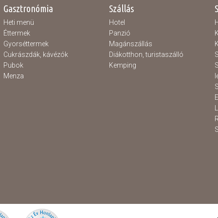
Gasztronómia
Szállás
Heti menü
Hotel
H
Éttermek
Panzió
K
Gyorséttermek
Magánszállás
K
Cukrászdák, kávézók
Diákotthon, turistaszálló
S
Pubok
Kemping
S
Menza
l
S
E
S