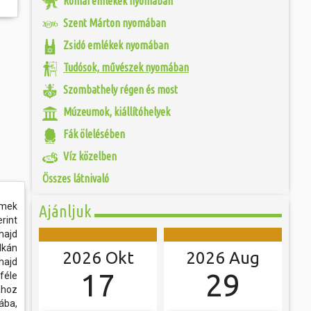
Római emlékek nyomában
 és szombat egy új valóság...
ú Fő tere már a 13.
Szent Márton nyomában
, azaz háromszög
r még a városfalain
ójában, egyben
Zsidó emlékek nyomában
ó mérkőzésén a
, piacokat, egyes
ra. A találkozó
árnapok révén kapta
ett játékkal és
Tudósok, művészek nyomában
 tér Szombathely...
ani a lépést a
yüttessel....
Szombathely régen és most
Múzeumok, kiállítóhelyek
Fák ölelésében
Víz közelben
Összes látnivaló
rmek
Ajánljuk
rint
majd
dkán
2026 Okt
2026 Aug
majd
17
29
féle
ához
ába,