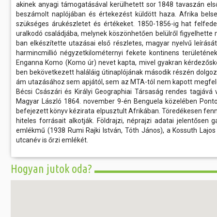
akinek anyagi támogatásával kerülhetett sor 1848 tavaszán első k
beszámolt naplójában és értekezést küldött haza. Afrika belsej
szükséges árukészletet és értékeket. 1850-1856-ig hat felfed
uralkodó családjába, melynek köszönhetően belülről figyelhette
ban elkészítette utazásai első részletes, magyar nyelvű leírásá
harmincmillió négyzetkilométernyi fekete kontinens területéne
Enganna Komo (Komo úr) nevet kapta, mivel gyakran kérdezőskö
ben bekövetkezett haláláig útinaplójának második részén dolgozo
ám utazásához sem apjától, sem az MTA-tól nem kapott megfelelő
Bécsi Császári és Királyi Geographiai Társaság rendes tagjává v
Magyar László 1864. november 9-én Benguela közelében Ponto
befejezett könyv kézirata elpusztult Afrikában. Töredékesen f
hiteles forrásait alkotják. Földrajzi, néprajzi adatai jelentőse
emlékmű (1938 Rumi Rajki István, Tóth János), a Kossuth Lajos
utcanév is őrzi emlékét.
Hogyan jutok oda?