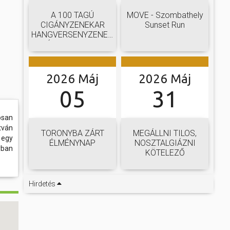
A 100 TAGÚ
MOVE - Szombathely
CIGÁNYZENEKAR
Sunset Run
HANGVERSENYZENEKARI
GÁLAKONCERTJE
2026 Máj
2026 Máj
05
31
osan
tván
TORONYBA ZÁRT
MEGÁLLNI TILOS,
 egy
ÉLMÉNYNAP
NOSZTALGIÁZNI
rban
KÖTELEZŐ
Hirdetés