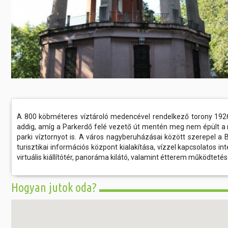
A 800 köbméteres víztároló medencével rendelkező torony 1926-b
addig, amíg a Parkerdő felé vezető út mentén meg nem épült a 
parki víztornyot is. A város nagyberuházásai között szerepel a B
turisztikai információs központ kialakítása, vízzel kapcsolatos i
virtuális kiállítótér, panoráma kilátó, valamint étterem működtetése
Hogyan jutok oda?