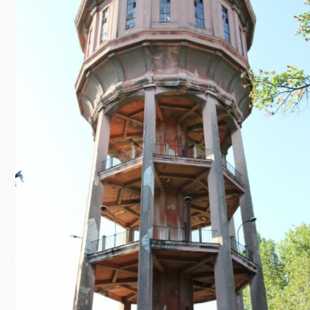
Előadás/Kiállítás
Egyéb spo
Tudóso
Gyerekeknek
nyomá
Labdarúgá
Sport
Szomba
Röplabda
most
Buli/Disco
Szabadidő
Múzeu
Kiemelt rendezvények
kiállít
Fák öl
Tanfolyam, képzés
Víz köz
Tábor
Összes látniv
Egyházi, vallási
Egyebek
Ünnepek,
megemlékezések
Megyei kitekintő