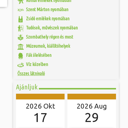
Római emlékek nyomában
fás szárú növényt
 és szombat egy új valóság...
ári gödrök helyén
Szent Márton nyomában
 amelyeket 1965-től
iek. 2 évvel később
ójában, egyben
Zsidó emlékek nyomában
ó mérkőzésén a
 hála a gondozásnak,
ra. A találkozó
 Szombathely egyik
ett játékkal és
Tudósok, művészek nyomában
övezett sétányon
ani a lépést a
yüttessel....
Szombathely régen és most
Múzeumok, kiállítóhelyek
Fák ölelésében
Víz közelben
Összes látnivaló
Ajánljuk
2026 Okt
2026 Aug
17
29