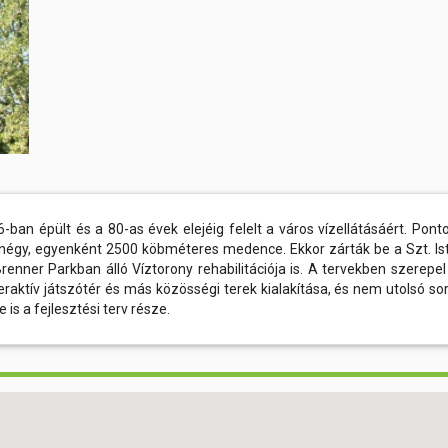
an épült és a 80-as évek elejéig felelt a város vízellátásáért. Pont
négy, egyenként 2500 köbméteres medence. Ekkor zárták be a Szt. Is
renner Parkban álló Víztorony rehabilitációja is. A tervekben szerepel
nteraktív játszótér és más közösségi terek kialakítása, és nem utolsó so
 is a fejlesztési terv része.