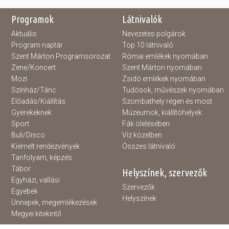
Programok
Látnivalók
Aktuális
Nevezetes polgárok
Program naptár
Top 10 látnivaló
Szent Márton Programsorozat
Római emlékek nyomában
Zene/Koncert
Szent Márton nyomában
Mozi
Zsidó emlékek nyomában
Színház/Tánc
Tudósok, művészek nyomában
Előadás/Kiállítás
Szombathely régen és most
Gyerekeknek
Múzeumok, kiállítóhelyek
Sport
Fák ölelésében
Buli/Disco
Víz közelben
Kiemelt rendezvények
Összes látnivaló
Tanfolyam, képzés
Tábor
Helyszínek, szervezők
Egyházi, vallási
Szervezők
Egyebek
Helyszínek
Ünnepek, megemlékezések
Megyei kitekintő