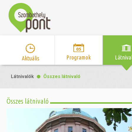
Programok
Látniva
Aktuális
Program naptár
Hírek
Neveze
Látnivalók
Összes látnivaló
Top 10 
Szent Márton
Kispályás 
Programsorozat
Kispályás
Római 
Zene/Koncert
Kupák
nyomá
Összes látnivaló
Mozi
Sport és r
Szent 
létesítmé
nyomá
Színház/Tánc
Szombathe
Zsidó 
nyomá