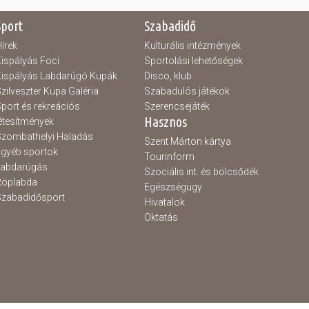
Sport
Szabadidő
írek
Kulturális intézmények
ispályás Foci
Sportolási lehetőségek
ispályás Labdarúgó Kupák
Disco, klub
zilveszter Kupa Galéria
Szabadulós játékok
port és rekreációs
Szerencsejáték
Hasznos
étesítmények
zombathelyi Haladás
Szent Márton kártya
gyéb sportok
Tourinform
Labdarúgás
Szociális int. és bölcsődék
Röplabda
Egészségügy
zabadidősport
Hivatalok
Oktatás