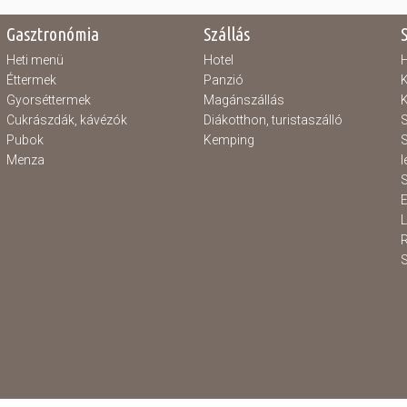
Gasztronómia
Szállás
Heti menü
Hotel
H
Éttermek
Panzió
K
Gyorséttermek
Magánszállás
K
Cukrászdák, kávézók
Diákotthon, turistaszálló
S
Pubok
Kemping
S
Menza
l
S
E
S