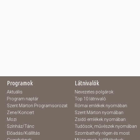
Programok
Látnivalók
Aktuális
Nevezetes polgárok
Program naptár
Top 10 látnivaló
Szent Márton Programsorozat
Római emlékek nyomában
Zene/Koncert
Szent Márton nyomában
Mozi
Zsidó emlékek nyomában
Színház/Tánc
Tudósok, művészek nyomában
Előadás/Kiállítás
Szombathely régen és most