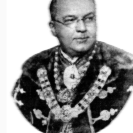
Előadás/Kiállítás
Egyéb spo
Tudóso
Gyerekeknek
nyomá
Labdarúgá
Sport
Szomba
Röplabda
most
Buli/Disco
Szabadidő
Múzeu
Kiemelt rendezvények
kiállít
Fák öl
Tanfolyam, képzés
Víz köz
Tábor
Összes látniv
Egyházi, vallási
Egyebek
Ünnepek,
megemlékezések
Megyei kitekintő