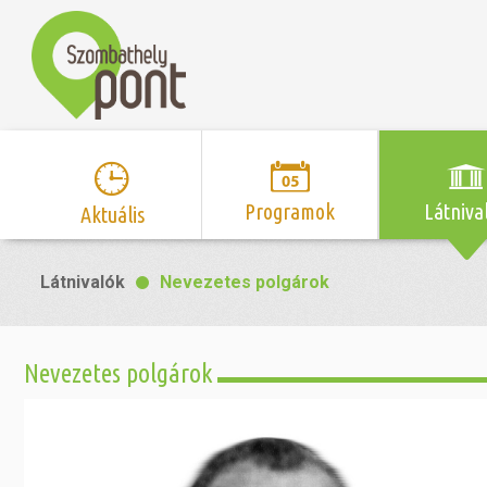
Programok
Látniva
Aktuális
Program naptár
Hírek
Neveze
Látnivalók
Nevezetes polgárok
Top 10 
Szent Márton
Kispályás 
Programsorozat
Kispályás
Római 
Zene/Koncert
Kupák
nyomá
Nevezetes polgárok
Mozi
Sport és r
Szent 
létesítmé
nyomá
Színház/Tánc
Szombathe
Zsidó 
nyomá