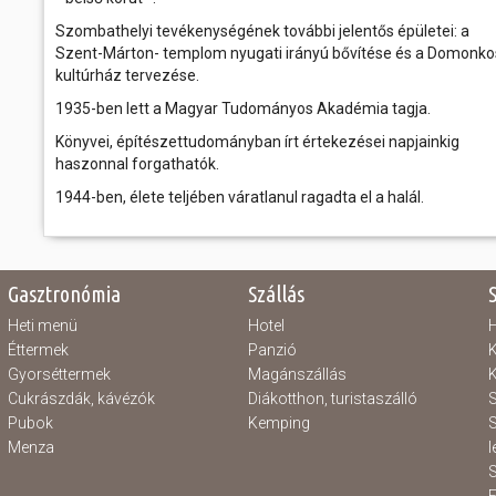
Szombathelyi tevékenységének további jelentős épületei: a
Szent-Márton- templom nyugati irányú bővítése és a Domonko
kultúrház tervezése.
1935-ben lett a Magyar Tudományos Akadémia tagja.
Könyvei, építészettudományban írt értekezései napjainkig
haszonnal forgathatók.
1944-ben, élete teljében váratlanul ragadta el a halál.
Gasztronómia
Szállás
Heti menü
Hotel
H
Éttermek
Panzió
K
Gyorséttermek
Magánszállás
K
Cukrászdák, kávézók
Diákotthon, turistaszálló
S
Pubok
Kemping
S
Menza
l
S