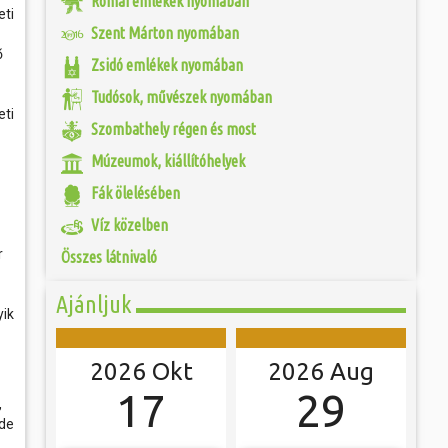
Római emlékek nyomában
togatva...
 és szombat egy új valóság...
eti
eumot 1968-ban
Szent Márton nyomában
os (1903-1975),
ebész főorvos, aki
ójában, egyben
ő
Zsidó emlékek nyomában
ó mérkőzésén a
egye közönségének
ra. A találkozó
eményét. A főorvos
ett játékkal és
Tudósok, művészek nyomában
lan szenvedéllyel
ani a lépést a
eti
yüttessel....
Szombathely régen és most
Múzeumok, kiállítóhelyek
Fák ölelésében
Víz közelben
r
Összes látnivaló
Ajánljuk
yik
2026 Okt
2026 Aug
17
29
,
 de