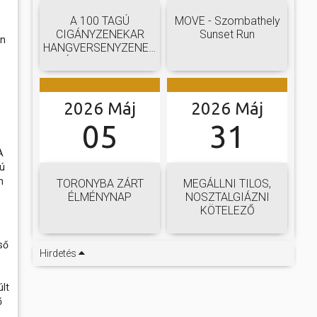
A 100 TAGÚ
MOVE - Szombathely
CIGÁNYZENEKAR
Sunset Run
an
HANGVERSENYZENEKARI
GÁLAKONCERTJE
2026 Máj
2026 Máj
05
31
A
sú
n
TORONYBA ZÁRT
MEGÁLLNI TILOS,
ÉLMÉNYNAP
NOSZTALGIÁZNI
KÖTELEZŐ
ső
Hirdetés
lt
ő