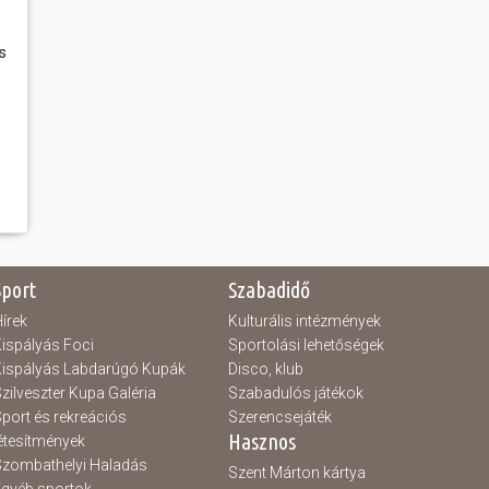
s
Sport
Szabadidő
írek
Kulturális intézmények
ispályás Foci
Sportolási lehetőségek
ispályás Labdarúgó Kupák
Disco, klub
zilveszter Kupa Galéria
Szabadulós játékok
port és rekreációs
Szerencsejáték
Hasznos
étesítmények
zombathelyi Haladás
Szent Márton kártya