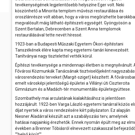
tevékenységének legjelentősebb helyszíne Eger volt. Neki
köszönhető a Minorita templom művészi restaurálása és
oroszlánrésze volt abban, hogy a város megőrizhette barokkb
megvalósult máig látható építészeti egységét. Gyöngyösön a
Szent Bertalan, Debrecenben a Szent Anna templomok
restaurálásával tette nevét híressé.
1923-ban a Budapesti Műszaki Egyetem Ókori-építéstani
Tanszékének élére kapta meg egyetemi-tanári kinevezését.
Tanítványai nagy tisztelettel vették körül.
Építészi tevékenysége a mindennapi életben is megnyilvánult. 
Fővárosi Közmunkák Tanácsának tisztviselőjeként nagyszabá
városrendezési terveket (Margit-sziget) készített. A fővárosba
emelt városképi jelentőségű épületei a Villányi úti Cisztercita
Gimnázium és a Madách-tér monumentális épületegyüttese.
Szombathely mai arculatának kialakításához is jelentősen
hozzájárult. 1922-ben Varga László egyetemi tanárral közös el
díjat nyertek a város rendezésére kiírt pályázaton. Ez alapján
Niesner Aladárral készült azt a szabályozási terv, amelynek
hatásai napjainkig érezhetők. Ennek nyomán épült meg az elmú
években a Brenner Tóbiásról elnevezett szakasszal befejeződ
""belső körút"".