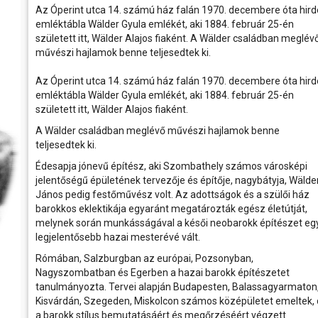
védőszentjének szülőhelyét meglá
péntek
rtok
és a velük való közös bemelegítést követően....
számára még...
Ferencváros otthonában
Az Óperint utca 14. számú ház falán 1970. decembere óta hird
A szombathelyi Smidt Múz
k, művészek
emléktábla Wälder Gyula emlékét, aki 1884. február 25-én
2026.06.01 08:00
alapította dr. Smidt Laj
ban
s
nyugalmazott kórházigazgató, s
A K&H Női Kézilabda Liga 26. fordul
született itt, Wälder Alajos fiaként. A Wälder családban meglév
a 2025/26-os bajnoki idény utols
Szombathely városának és Vas m
művészi hajlamok benne teljesedtek ki.
Ferencváros vendégeként léptünk pályá
ajándékozta értékes magángyűjt
thely régen és
első félidejében csapatunk fegyelmez
hat évtizeden át, fáradhatat
gyors támadásokkal igyekezett tart
gyűjtötte a múlt becses emlékeit...
Az Óperint utca 14. számú ház falán 1970. decembere óta hird
tabella második helyén álló fővárosi eg
sport
emléktábla Wälder Gyula emlékét, aki 1884. február 25-én
mok,
született itt, Wälder Alajos fiaként.
óhelyek
A Wälder családban meglévő művészi hajlamok benne
elésében
teljesedtek ki.
Édesapja jónevű építész, aki Szombathely számos városképi
elben
jelentőségű épületének tervezője és építője, nagybátyja, Wälde
János pedig festőművész volt. Az adottságok és a szülői ház
aló
barokkos eklektikája egyaránt megatározták egész életútját,
melynek során munkásságával a késői neobarokk építészet eg
legjelentősebb hazai mesterévé vált.
Rómában, Salzburgban az európai, Pozsonyban,
Nagyszombatban és Egerben a hazai barokk építészetet
tanulmányozta. Tervei alapján Budapesten, Balassagyarmaton
Kisvárdán, Szegeden, Miskolcon számos középületet emeltek,
a barokk stílus bemutatásáért és megőrzéséért végzett