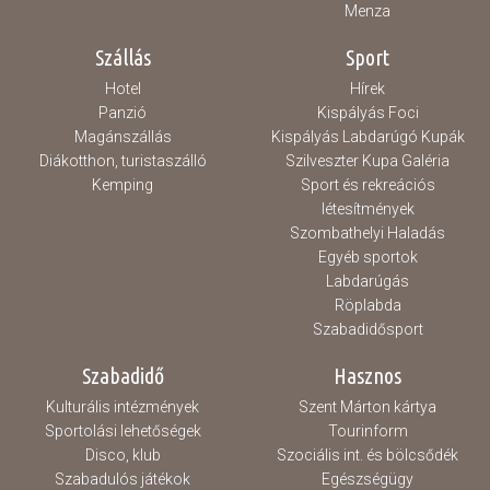
Menza
Szállás
Sport
Hotel
Hírek
Panzió
Kispályás Foci
Magánszállás
Kispályás Labdarúgó Kupák
Diákotthon, turistaszálló
Szilveszter Kupa Galéria
Kemping
Sport és rekreációs
létesítmények
Szombathelyi Haladás
Egyéb sportok
Labdarúgás
Röplabda
Szabadidősport
Szabadidő
Hasznos
Kulturális intézmények
Szent Márton kártya
Sportolási lehetőségek
Tourinform
Disco, klub
Szociális int. és bölcsődék
Szabadulós játékok
Egészségügy