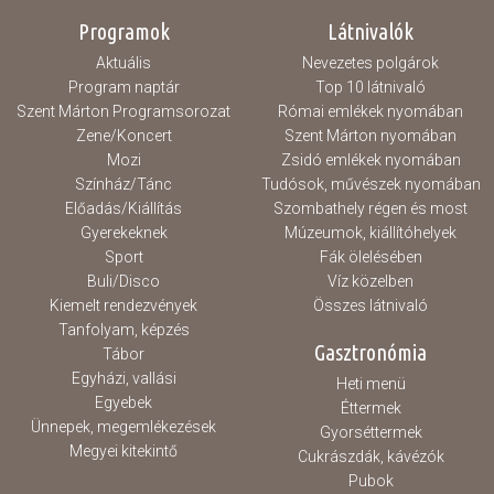
Programok
Látnivalók
Aktuális
Nevezetes polgárok
Program naptár
Top 10 látnivaló
Szent Márton Programsorozat
Római emlékek nyomában
Zene/Koncert
Szent Márton nyomában
Mozi
Zsidó emlékek nyomában
Színház/Tánc
Tudósok, művészek nyomában
Előadás/Kiállítás
Szombathely régen és most
Gyerekeknek
Múzeumok, kiállítóhelyek
Sport
Fák ölelésében
Buli/Disco
Víz közelben
Kiemelt rendezvények
Összes látnivaló
Tanfolyam, képzés
Gasztronómia
Tábor
Egyházi, vallási
Heti menü
Egyebek
Éttermek
Ünnepek, megemlékezések
Gyorséttermek
Megyei kitekintő
Cukrászdák, kávézók
Pubok