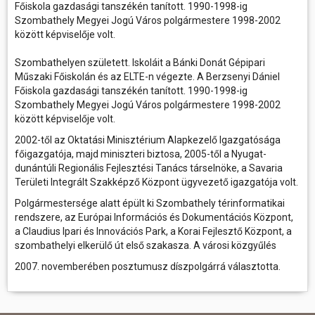
Főiskola gazdasági tanszékén tanított. 1990-1998-ig
Szombathely Megyei Jogú Város polgármestere 1998-2002
között képviselője volt.
Szombathelyen született. Iskoláit a Bánki Donát Gépipari
Műszaki Főiskolán és az ELTE-n végezte. A Berzsenyi Dániel
Főiskola gazdasági tanszékén tanított. 1990-1998-ig
Szombathely Megyei Jogú Város polgármestere 1998-2002
között képviselője volt.
2002-től az Oktatási Minisztérium Alapkezelő Igazgatósága
főigazgatója, majd miniszteri biztosa, 2005-től a Nyugat-
dunántúli Regionális Fejlesztési Tanács társelnöke, a Savaria
Területi Integrált Szakképző Központ ügyvezető igazgatója volt.
Polgármestersége alatt épült ki Szombathely térinformatikai
rendszere, az Európai Információs és Dokumentációs Központ,
a Claudius Ipari és Innovációs Park, a Korai Fejlesztő Központ, a
szombathelyi elkerülő út első szakasza. A városi közgyűlés
2007. novemberében posztumusz díszpolgárrá választotta.