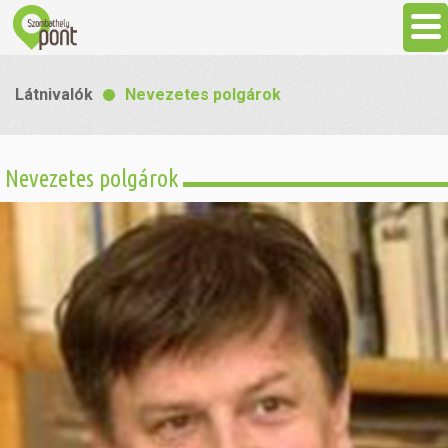
Aktuális
Látnivalók
Nevezetes polgárok
Programok
Nevezetes polgárok
Látnivalók
Gasztronómia
Szállás
Sport
Szabadidő