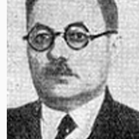
Előadás/Kiállítás
Egyéb spo
Tudóso
Gyerekeknek
nyomá
Labdarúgá
Sport
Szomba
Röplabda
most
Buli/Disco
Szabadidő
Múzeu
Kiemelt rendezvények
kiállít
Fák öl
Tanfolyam, képzés
Víz köz
Tábor
Összes látniv
Egyházi, vallási
Egyebek
Ünnepek,
megemlékezések
Megyei kitekintő