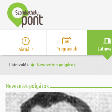
Programok
Látniva
Aktuális
Program naptár
Hírek
Neveze
Látnivalók
Nevezetes polgárok
Top 10 
Szent Márton
Kispályás 
Programsorozat
Kispályás
Római 
Zene/Koncert
Kupák
nyomá
Nevezetes polgárok
Mozi
Sport és r
Szent 
létesítmé
nyomá
Színház/Tánc
Szombathe
Zsidó 
nyomá