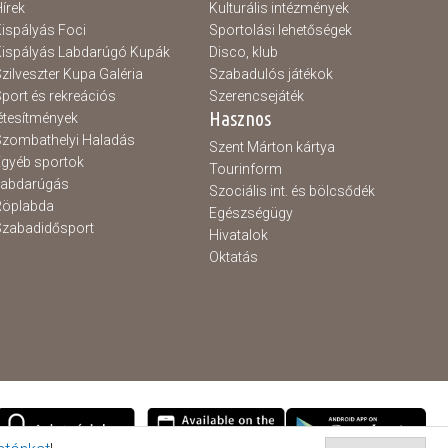
írek
Kulturális intézmények
ispályás Foci
Sportolási lehetőségek
ispályás Labdarúgó Kupák
Disco, klub
zilveszter Kupa Galéria
Szabadulós játékok
port és rekreációs
Szerencsejáték
Hasznos
étesítmények
zombathelyi Haladás
Szent Márton kártya
gyéb sportok
Tourinform
Labdarúgás
Szociális int. és bölcsődék
Röplabda
Egészségügy
zabadidősport
Hivatalok
Oktatás