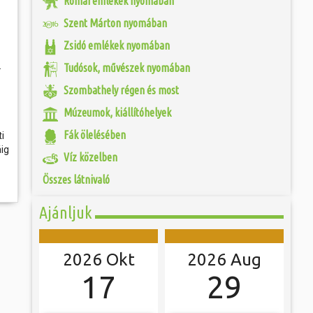
Római emlékek nyomában
 és szombat egy új valóság...
Jubileumi Év óta
Szent Márton nyomában
k fel Szombathely
ak, Európa egyik
ójában, egyben
Zsidó emlékek nyomában
ó mérkőzésén a
ülőhelyét. Római
ra. A találkozó
i értékekről hallva,
.
ett játékkal és
Tudósok, művészek nyomában
 vagy templomuk
ani a lépést a
togatva...
yüttessel....
Szombathely régen és most
Múzeumok, kiállítóhelyek
Fák ölelésében
i
áig
Víz közelben
Összes látnivaló
Ajánljuk
2026 Okt
2026 Aug
17
29