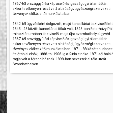
bemutató...
péntek
rtok
és a velük való közös bemelegítést követően....
számára még...
Ferencváros otthonában
1867-től országgyűlési képviselő és igazságügyi államtitkár,
Az 1996/97-es Szent Márton 
k, művészek
ekkor tevékenyen részt vett a bírósági, ügyészségi szervezeti
2026.06.01 08:00
fokozott érdeklődéssel keresi
ban
s
városát, mint Szent Mártonn
A K&H Női Kézilabda Liga 26. fordul
törvények előkészítő munkálataiban
a 2025/26-os bajnoki idény utols
legismertebb szentjének sz
Ferencváros vendégeként léptünk pályá
emlékeket keresve, kultúrtörténet
thely régen és
1842-től ügyvédként dolgozott, majd kancelláriai tisztviselő lett
első félidejében csapatunk fegyelmez
településük névadójának,
gyors támadásokkal igyekezett tart
védőszentjének szülőhelyét meglá
1845 - 48 között kancelláriai titkár volt, 1848-ban Esterházy Pál
tabella második helyén álló fővárosi eg
sport
minisztériumában tisztviselő, majd újra szombathelyi ügyvéd.
mok,
1867-től országgyűlési képviselő és igazságügyi államtitkár,
óhelyek
ekkor tevékenyen részt vett a bírósági, ügyészségi szervezeti
törvények előkészítő munkálataiban. 1871 - 88 között budapest
elésében
ítélőtáblai elnök, 1888-tól 1906-ig a Kúria elnöke. 1871-től halál
tagja volt a főrendiháznak. 1898-ban neveztek el róla utcát
elben
Szombathelyen.
aló