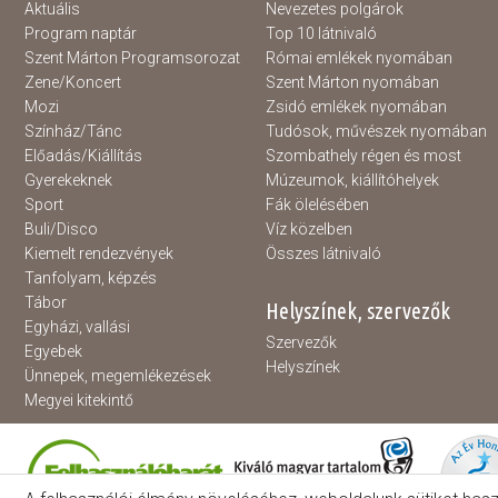
Aktuális
Nevezetes polgárok
Program naptár
Top 10 látnivaló
Szent Márton Programsorozat
Római emlékek nyomában
Zene/Koncert
Szent Márton nyomában
Mozi
Zsidó emlékek nyomában
Színház/Tánc
Tudósok, művészek nyomában
Előadás/Kiállítás
Szombathely régen és most
Gyerekeknek
Múzeumok, kiállítóhelyek
Sport
Fák ölelésében
Buli/Disco
Víz közelben
Kiemelt rendezvények
Összes látnivaló
Tanfolyam, képzés
Tábor
Helyszínek, szervezők
Egyházi, vallási
Szervezők
Egyebek
Helyszínek
Ünnepek, megemlékezések
Megyei kitekintő