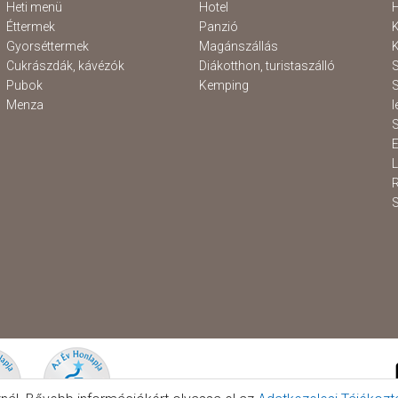
Heti menü
Hotel
H
Éttermek
Panzió
K
Gyorséttermek
Magánszállás
K
Cukrászdák, kávézók
Diákotthon, turistaszálló
S
Pubok
Kemping
S
Menza
l
S
E
S