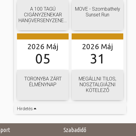
A 100 TAGÚ
MOVE - Szombathely
CIGÁNYZENEKAR
Sunset Run
HANGVERSENYZENEKARI
GÁLAKONCERTJE
2026 Máj
2026 Máj
05
31
TORONYBA ZÁRT
MEGÁLLNI TILOS,
ÉLMÉNYNAP
NOSZTALGIÁZNI
KÖTELEZŐ
Hirdetés
Sport
Szabadidő