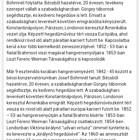
Böhmnél folytatta. Bécsből hazatérve, 20 évesen, tevékeny
szerepet vállalt a szabadságharcban. Görgey tábornok
segédtisztje, és kedvenc hegedűse is lett. Emiatt a
szabadságharc leverését követően emigrációba kényszerült.
Konstantinápolyon, Párizson, Londonon keresztül Amerikába
vezet útja. Képzett hegedűművész tért vissza Európába, ahol
rendkívül rövid idő alatt páratlan karriert futott be. Kapcsolatba
kerül a kor több kiemelkedő zeneszerzőjével. 1852 - 53-ban a
fiatal Brahmsot viszi magával hangversenyútjaira. 1853-ban
Liszt Ferenc Weimari Társaságához is kapcsolódik.
Már 9 esztendős korában hangversenyezett. 1842 - 45 között a
bécsi konzervatóriumban Josef Böhmnél tanult. Bécsből
hazatérve, 20 évesen, a szabadságharcban Görgey tábornok
segédtisztje, és kedvenc hegedűse lett. A szabadságharc
leverését követően Konstantinápolyon, Párizson, Londonon
keresztül Amerikába emigrált. Képzett hegedűművészként tért
vissza és rövid idő alatt páratlan európai karriert futott be. 1852
– 53-as hangversenyútján a fiatal Brahms kísérte. 1853-ban
Liszt Ferenc Weimari Társaságához csatlakozott. 1854-ben
Londonban Viktória királynő "udvari virtuóz" címmel tüntette ki,
és kinevezte a „királynő hegedűsévé”. Az 1860-as amnesztiát