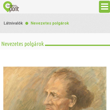
Aktuális
Látnivalók
Nevezetes polgárok
Programok
Nevezetes polgárok
Látnivalók
Gasztronómia
Szállás
Sport
Szabadidő