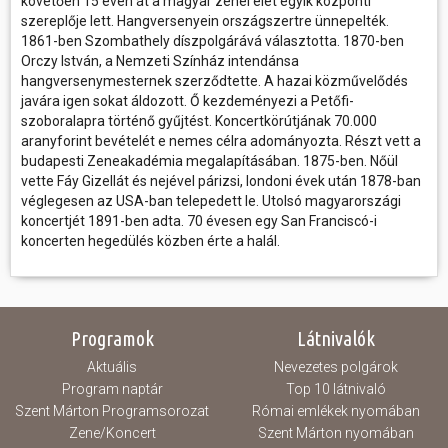
követően 15 éven át a magyar zenei élet egyik központi
szereplője lett. Hangversenyein országszertre ünnepelték.
1861-ben Szombathely díszpolgárává választotta. 1870-ben
Orczy István, a Nemzeti Színház intendánsa
hangversenymesternek szerződtette. A hazai közművelődés
javára igen sokat áldozott. Ő kezdeményezi a Petőfi-
szoboralapra történő gyűjtést. Koncertkörútjának 70.000
aranyforint bevételét e nemes célra adományozta. Részt vett a
budapesti Zeneakadémia megalapításában. 1875-ben. Nőül
vette Fáy Gizellát és nejével párizsi, londoni évek után 1878-ban
véglegesen az USA-ban telepedett le. Utolsó magyarországi
koncertjét 1891-ben adta. 70 évesen egy San Franciscó-i
koncerten hegedülés közben érte a halál.
Programok
Látnivalók
Aktuális
Nevezetes polgárok
Program naptár
Top 10 látnivaló
Szent Márton Programsorozat
Római emlékek nyomában
Zene/Koncert
Szent Márton nyomában