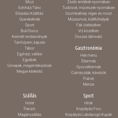
Mozi
Zsidó emlékek nyomában
Színház/Tánc
Tudósok, művészek nyomában
Előadás/Kiállítás
Szombathely régen és most
Gyerekeknek
Múzeumok, kiállítóhelyek
Sport
Fák ölelésében
Buli/Disco
Víz közelben
Kiemelt rendezvények
Összes látnivaló
Tanfolyam, képzés
Gasztronómia
Tábor
Egyházi, vallási
Heti menü
Egyebek
Éttermek
Ünnepek, megemlékezések
Gyorséttermek
Megyei kitekintő
Cukrászdák, kávézók
Pubok
Menza
Szállás
Sport
Hotel
Hírek
Panzió
Kispályás Foci
Magánszállás
Kispályás Labdarúgó Kupák