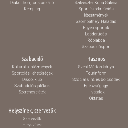
Diákotthon, turistaszálló
Szilveszter Kupa Galéria
Kemping
Sport és rekreációs
létesítmények
Szombathelyi Haladás
Egyéb sportok
Labdarúgás
Röplabda
Szabadidősport
Szabadidő
Hasznos
Kulturális intézmények
Szent Márton kártya
Sportolási lehetőségek
Tourinform
Disco, klub
Szociális int. és bölcsődék
Szabadulós játékok
Egészségügy
Szerencsejáték
Hivatalok
Oktatás
Helyszínek, szervezők
Szervezők
Helyszínek