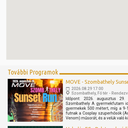
További Programok
MOVE - Szombathely Suns
2026.08.29 17:00
Szombathely, Fő tér - Rendezv
Időpont: 2026. augusztus 29. 
Szombathely A gyermekfutam idő
gyermekek 500 métert, míg a 9-
futnak a Cosplay szuperhősök (A
Venom) műsorát, és a velük való k