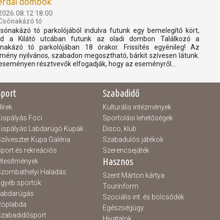
erdai dombok
2026.08.12 18:00
Csónakázó tó
sónakázó tó parkolójából indulva futunk egy bemelegítő kört,
d a Kilátó utcában futunk az oladi dombon Találkozó a
nakázó tó parkolójában 18 órakor. Frissítés egyénileg! Az
mény nyilvános, szabadon megosztható, bárkit szívesen látunk.
eseményen résztvevők elfogadják, hogy az eseményről...
Sport
Szabadidő
írek
Kulturális intézmények
ispályás Foci
Sportolási lehetőségek
ispályás Labdarúgó Kupák
Disco, klub
zilveszter Kupa Galéria
Szabadulós játékok
port és rekreációs
Szerencsejáték
Hasznos
étesítmények
zombathelyi Haladás
Szent Márton kártya
gyéb sportok
Tourinform
Labdarúgás
Szociális int. és bölcsődék
Röplabda
Egészségügy
zabadidősport
Hivatalok