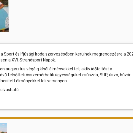
Sport és Ifjúsági Iroda szervezésében kerülnek megrendezésre a 20
sen a XVI. Strandsport Napok.
 augusztus végéig kínál élményekkel teli, aktív időtöltést a
edvű felnőttek összemérhetik ügyességüket csúszda, SUP, úszó, búvár
nesített élményekkel teli versenyen.
 olvasható.