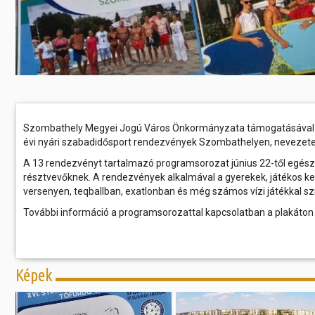
Szombathely Megyei Jogú Város Önkormányzata támogatásával a 
évi nyári szabadidősport rendezvények Szombathelyen, nevezete
A 13 rendezvényt tartalmazó programsorozat június 22-től egészen
résztvevőknek. A rendezvények alkalmával a gyerekek, játékos k
versenyen, teqballban, exatlonban és még számos vízi játékkal szí
További információ a programsorozattal kapcsolatban a plakáton
Képek