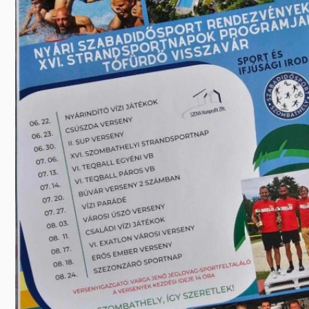
Előadás/Kiállítás
Egyéb spo
Tudóso
Gyerekeknek
nyomá
Labdarúgá
Sport
Szomba
Röplabda
most
Buli/Disco
Szabadidő
Múzeu
Kiemelt rendezvények
kiállít
Fák öl
Tanfolyam, képzés
Víz köz
Tábor
Összes látniv
Egyházi, vallási
Egyebek
Ünnepek,
megemlékezések
Megyei kitekintő