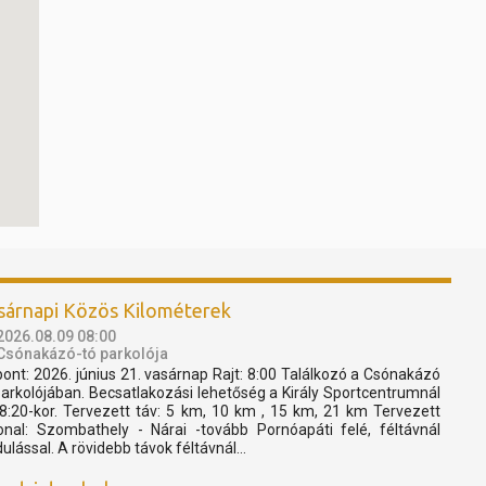
sárnapi Közös Kilométerek
2026.08.09 08:00
Csónakázó-tó parkolója
pont: 2026. június 21. vasárnap Rajt: 8:00 Találkozó a Csónakázó
parkolójában. Becsatlakozási lehetőség a Király Sportcentrumnál
 8:20-kor. Tervezett táv: 5 km, 10 km , 15 km, 21 km Tervezett
onal: Szombathely - Nárai -tovább Pornóapáti felé, féltávnál
dulással. A rövidebb távok féltávnál...