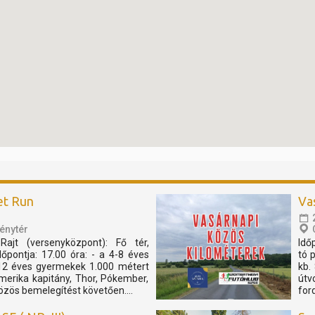
et Run
Va
énytér
Rajt (versenyközpont): Fő tér,
Idő
pontja: 17.00 óra: - a 4-8 éves
tó 
12 éves gyermekek 1.000 métert
kb.
merika kapitány, Thor, Pókember,
útv
özös bemelegítést követően....
for