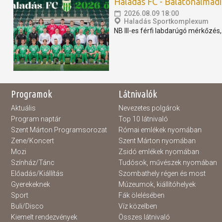
Haladás FC - Balatonalmádi S
2026.08.09 18:00
Haladás Sportkomplexum
NB III-es férfi labdarúgó mérkőzés
Programok
Látnivalók
Aktuális
Nevezetes polgárok
Program naptár
Top 10 látnivaló
Szent Márton Programsorozat
Római emlékek nyomában
Zene/Koncert
Szent Márton nyomában
Mozi
Zsidó emlékek nyomában
Színház/Tánc
Tudósok, művészek nyomában
Előadás/Kiállítás
Szombathely régen és most
Gyerekeknek
Múzeumok, kiállítóhelyek
Sport
Fák ölelésében
Buli/Disco
Víz közelben
Kiemelt rendezvények
Összes látnivaló