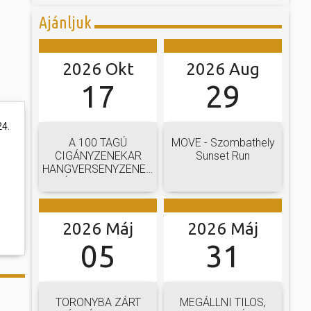
Ajánljuk
2026 Okt
2026 Aug
17
29
24.
A 100 TAGÚ
MOVE - Szombathely
CIGÁNYZENEKAR
Sunset Run
HANGVERSENYZENEKARI
GÁLAKONCERTJE
2026 Máj
2026 Máj
05
31
TORONYBA ZÁRT
MEGÁLLNI TILOS,