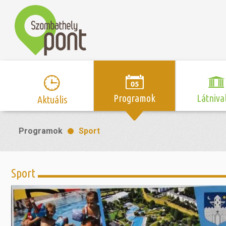
Programok
Látniva
Aktuális
Program naptár
Hírek
Neveze
Programok
Sport
Top 10 
Szent Márton
Kispályás 
Programsorozat
Kispályás
Római 
Zene/Koncert
Kupák
nyomá
Sport
Mozi
Sport és r
Szent 
létesítmé
nyomá
Színház/Tánc
Szombathe
Zsidó 
nyomá