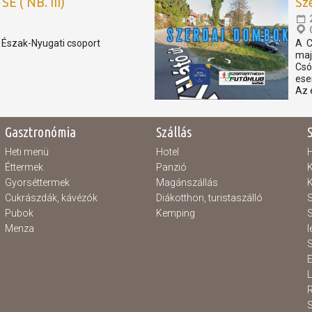
E ( NB. III)
Sz
, Észak-Nyugati csoport
A C
maj
Csó
ese
Az 
Gasztronómia
Szállás
Heti menü
Hotel
H
Éttermek
Panzió
K
Gyorséttermek
Magánszállás
K
Cukrászdák, kávézók
Diákotthon, turistaszálló
S
Pubok
Kemping
S
Menza
l
S
E
S