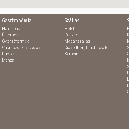
Gasztronómia
Szállás
Heti menü
Hotel
H
Éttermek
Panzió
K
Gyorséttermek
Magánszállás
K
Cukrászdák, kávézók
Diákotthon, turistaszálló
S
Pubok
Kemping
S
Menza
l
S
E
S