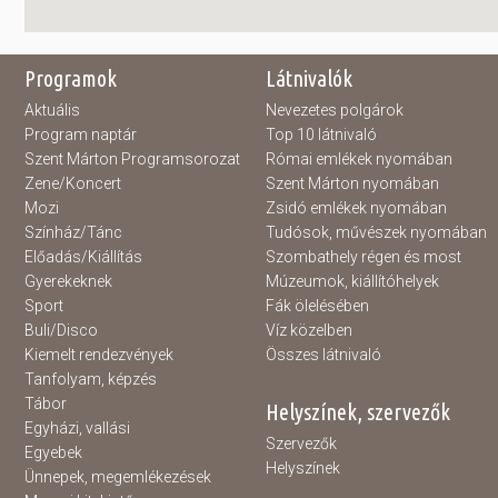
Programok
Látnivalók
Aktuális
Nevezetes polgárok
Program naptár
Top 10 látnivaló
Szent Márton Programsorozat
Római emlékek nyomában
Zene/Koncert
Szent Márton nyomában
Mozi
Zsidó emlékek nyomában
Színház/Tánc
Tudósok, művészek nyomában
Előadás/Kiállítás
Szombathely régen és most
Gyerekeknek
Múzeumok, kiállítóhelyek
Sport
Fák ölelésében
Buli/Disco
Víz közelben
Kiemelt rendezvények
Összes látnivaló
Tanfolyam, képzés
Tábor
Helyszínek, szervezők
Egyházi, vallási
Szervezők
Egyebek
Helyszínek
Ünnepek, megemlékezések