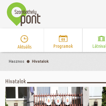
Programok
Látniva
Aktuális
Program naptár
Hírek
Neveze
Hasznos
Hivatalok
Top 10 
Szent Márton
Kispályás 
Programsorozat
Kispályás
Római 
Zene/Koncert
Kupák
nyomá
Hivatalok
Mozi
Sport és r
Szent 
létesítmé
nyomá
Színház/Tánc
Szombathe
Zsidó 
nyomá