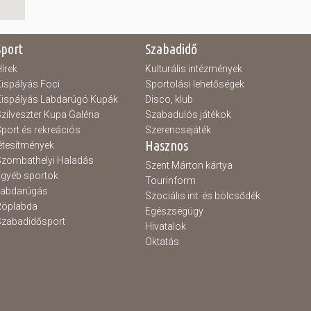
Sport
Szabadidő
írek
Kulturális intézmények
ispályás Foci
Sportolási lehetőségek
ispályás Labdarúgó Kupák
Disco, klub
zilveszter Kupa Galéria
Szabadulós játékok
port és rekreációs
Szerencsejáték
Hasznos
étesítmények
zombathelyi Haladás
Szent Márton kártya
gyéb sportok
Tourinform
Labdarúgás
Szociális int. és bölcsődék
Röplabda
Egészségügy
zabadidősport
Hivatalok
Oktatás