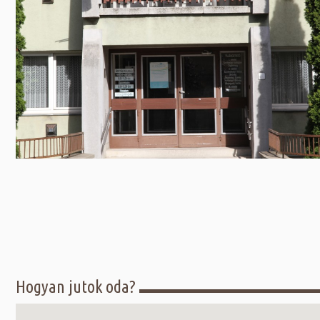
Előadás/Kiállítás
Egyéb spo
Tudóso
Gyerekeknek
nyomá
Labdarúgá
Sport
Szomba
Röplabda
most
Buli/Disco
Szabadidő
Múzeu
Kiemelt rendezvények
kiállít
Fák öl
Tanfolyam, képzés
Víz köz
Tábor
Összes látniv
Egyházi, vallási
Egyebek
Ünnepek,
megemlékezések
Hogyan jutok oda?
Megyei kitekintő