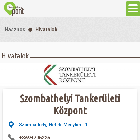
Aktuális
Hasznos
Hivatalok
Programok
Hivatalok
Látnivalók
Gasztronómia
Szombathelyi Tankerületi
Szállás
Központ
Sport
Szombathely, Hefele Menyhért 1.
Szabadidő
+3694795225