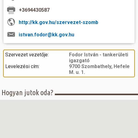
+3694430587
Hasznos
http://kk.gov.hu/szervezet-szomb
istvan.fodor@kk.gov.hu
Szervezet vezetője:
Fodor István - tankerületi
igazgató
Levelezési cím:
9700 Szombathely, Hefele
M. u. 1.
Hogyan jutok oda?