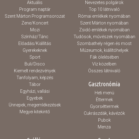
Aktuális
Nevezetes polgárok
Program naptár
Top 10 látnivaló
Szent Márton Programsorozat
Római emlékek nyomában
Zene/Koncert
Szent Márton nyomában
Mozi
Zsidó emlékek nyomában
Színház/Tánc
Tudósok, művészek nyomában
Előadás/Kiállítás
Szombathely régen és most
Gyerekeknek
Múzeumok, kiállítóhelyek
Sport
Fák ölelésében
Buli/Disco
Víz közelben
Kiemelt rendezvények
Összes látnivaló
Tanfolyam, képzés
Gasztronómia
Tábor
Egyházi, vallási
Heti menü
Egyebek
Éttermek
Ünnepek, megemlékezések
Gyorséttermek
Megyei kitekintő
Cukrászdák, kávézók
Pubok
Menza