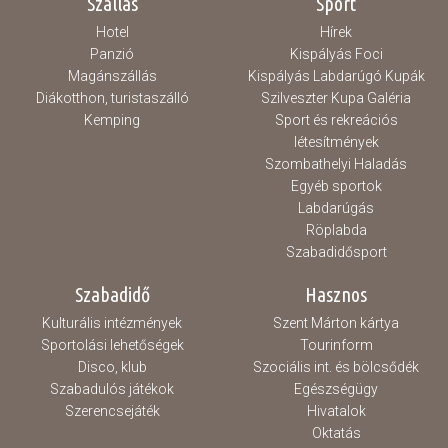
Szállás
Sport
Hotel
Hírek
Panzió
Kispályás Foci
Magánszállás
Kispályás Labdarúgó Kupák
Diákotthon, turistaszálló
Szilveszter Kupa Galéria
Kemping
Sport és rekreációs
létesítmények
Szombathelyi Haladás
Egyéb sportok
Labdarúgás
Röplabda
Szabadidősport
Szabadidő
Hasznos
Kulturális intézmények
Szent Márton kártya
Sportolási lehetőségek
Tourinform
Disco, klub
Szociális int. és bölcsődék
Szabadulós játékok
Egészségügy
Szerencsejáték
Hivatalok
Oktatás