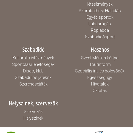
létesítmények
Szombathelyi Haladás
Egyéb sportok
Labdarúgás
Röplabda
Szabadidősport
Szabadidő
Hasznos
Kulturális intézmények
Szent Márton kártya
Sportolási lehetőségek
Tourinform
Disco, klub
Szociális int. és bölcsődék
Szabadulós játékok
Egészségügy
Szerencsejáték
Hivatalok
Oktatás
Helyszínek, szervezők
Szervezők
Helyszínek