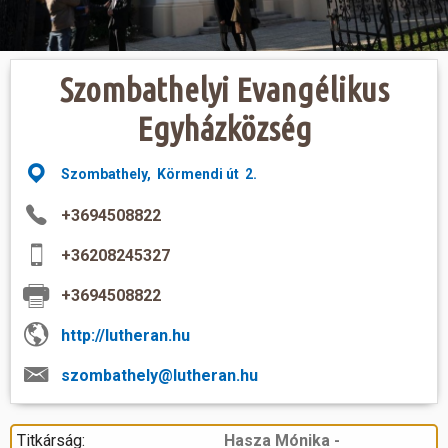
Hasznos
Szombathelyi Evangélikus
Egyházközség
Szombathely, Körmendi út 2.
+3694508822
+36208245327
+3694508822
http://lutheran.hu
szombathely@lutheran.hu
Titkárság:
Hasza Mónika -