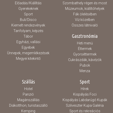
Előadás/Kiállítás
Szombathely régen és most
Gyerekeknek
Múzeumok, kiállítóhelyek
Sport
Fák ölelésében
Buli/Disco
Víz közelben
Kiemelt rendezvények
Összes látnivaló
Tanfolyam, képzés
Gasztronómia
Tábor
Egyházi, vallási
Heti menü
Egyebek
Éttermek
Ünnepek, megemlékezések
Gyorséttermek
Megyei kitekintő
Cukrászdák, kávézók
Pubok
Menza
Szállás
Sport
Hotel
Hírek
Panzió
Kispályás Foci
Magánszállás
Kispályás Labdarúgó Kupák
Diákotthon, turistaszálló
Szilveszter Kupa Galéria
Kemping
Sport és rekreációs