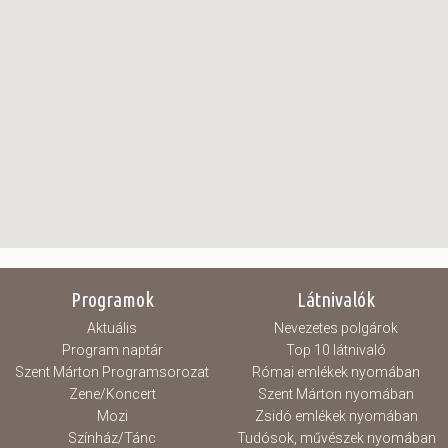
Programok
Látnivalók
Aktuális
Nevezetes polgárok
Program naptár
Top 10 látnivaló
Szent Márton Programsorozat
Római emlékek nyomában
Zene/Koncert
Szent Márton nyomában
Mozi
Zsidó emlékek nyomában
Színház/Tánc
Tudósok, művészek nyomában