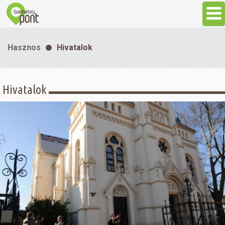
Aktuális
Hasznos
Hivatalok
Programok
Hivatalok
Látnivalók
Gasztronómia
Szállás
Sport
Szabadidő