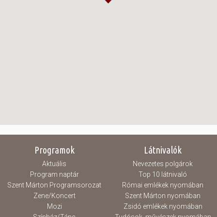
Programok
Látnivalók
Aktuális
Nevezetes polgárok
Program naptár
Top 10 látnivaló
Szent Márton Programsorozat
Római emlékek nyomában
Zene/Koncert
Szent Márton nyomában
Mozi
Zsidó emlékek nyomában