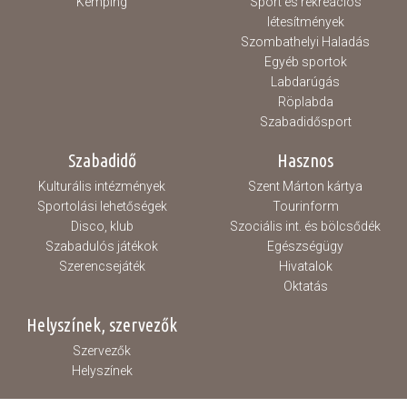
Kemping
Sport és rekreációs
létesítmények
Szombathelyi Haladás
Egyéb sportok
Labdarúgás
Röplabda
Szabadidősport
Szabadidő
Hasznos
Kulturális intézmények
Szent Márton kártya
Sportolási lehetőségek
Tourinform
Disco, klub
Szociális int. és bölcsődék
Szabadulós játékok
Egészségügy
Szerencsejáték
Hivatalok
Oktatás
Helyszínek, szervezők
Szervezők
Helyszínek