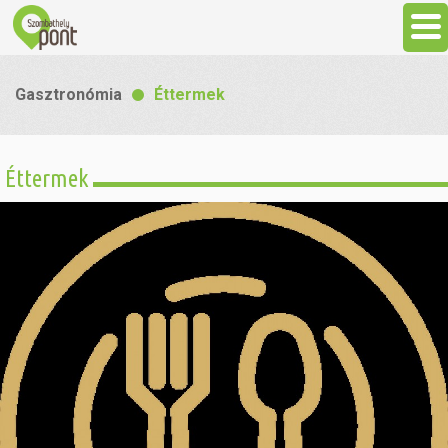
Aktuális
Gasztronómia
Éttermek
Programok
Éttermek
Látnivalók
Gasztronómia
Szállás
Sport
Szabadidő