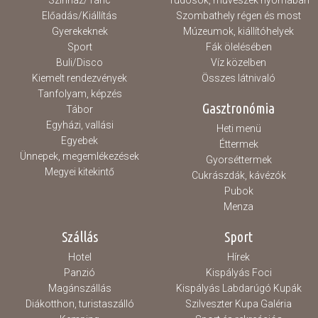
Színház/Tánc
Tudósok, művészek nyomában
Előadás/Kiállítás
Szombathely régen és most
Gyerekeknek
Múzeumok, kiállítóhelyek
Sport
Fák ölelésében
Buli/Disco
Víz közelben
Kiemelt rendezvények
Összes látnivaló
Tanfolyam, képzés
Gasztronómia
Tábor
Egyházi, vallási
Heti menü
Egyebek
Éttermek
Ünnepek, megemlékezések
Gyorséttermek
Megyei kitekintő
Cukrászdák, kávézók
Pubok
Menza
Szállás
Sport
Hotel
Hírek
Panzió
Kispályás Foci
Magánszállás
Kispályás Labdarúgó Kupák
Diákotthon, turistaszálló
Szilveszter Kupa Galéria