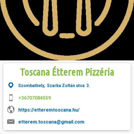
Hasznos
Toscana Étterem Pizzéria
Szombathely, Szarka Zoltán utca 3.
+36707084559
https://etteremtoscana.hu/
etterem.toscana@gmail.com