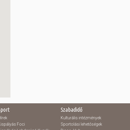
Sport
Szabadidő
írek
Kulturális intézmények
ispályás Foci
Sportolási lehetőségek