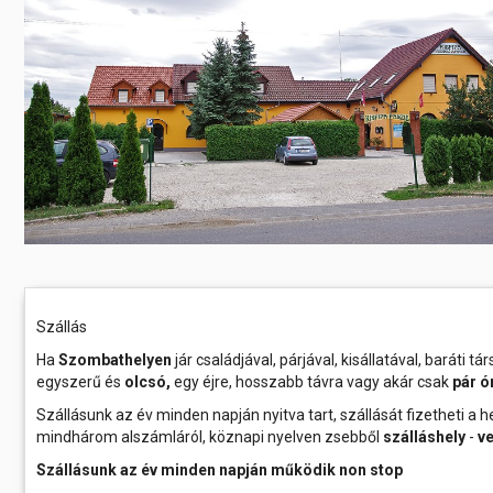
Előadás/Kiállítás
Egyéb spo
Tudóso
Gyerekeknek
nyomá
Labdarúgá
Sport
Szomba
Röplabda
most
Buli/Disco
Szabadidő
Múzeu
Kiemelt rendezvények
kiállít
Fák öl
Tanfolyam, képzés
Víz köz
Tábor
Összes látniv
Egyházi, vallási
Szállás
Egyebek
Ha
Szombathelyen
jár családjával, párjával, kisállatával, baráti
egyszerű és
olcsó,
egy éjre, hosszabb távra vagy akár csak
pár ó
Ünnepek,
Szállásunk az év minden napján nyitva tart, szállását fizetheti a 
megemlékezések
mindhárom alszámláról, köznapi nyelven zsebből
szálláshely
-
v
Szállásunk az év minden napján működik
non stop
Megyei kitekintő