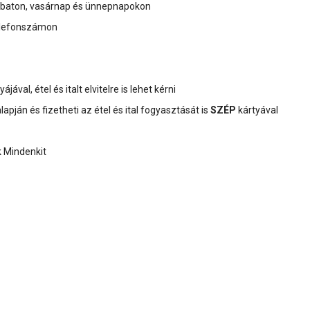
aton, vasárnap és ünnepnapokon
telefonszámon
ájával, étel és italt elvitelre is lehet kérni
pján és fizetheti az étel és ital fogyasztását is
SZÉP
kártyával
nk Mindenkit