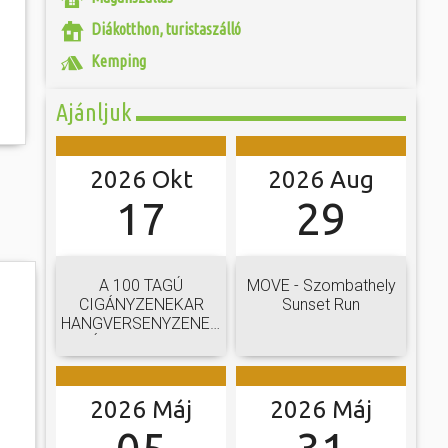
 és szombat egy új valóság...
nelmi Témapark a
Diákotthon, turistaszálló
 elterülő bemutató-
sz. I. századi római
ójában, egyben
Kemping
ó mérkőzésén a
egy eredeti források
ra. A találkozó
 és a városalapítás
ett játékkal és
 Legio Egyesület
Ajánljuk
ani a lépést a
yüttessel....
2026 Okt
2026 Aug
17
29
A 100 TAGÚ
MOVE - Szombathely
CIGÁNYZENEKAR
Sunset Run
HANGVERSENYZENEKARI
GÁLAKONCERTJE
2026 Máj
2026 Máj