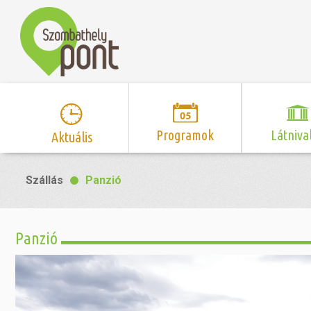
Programok
Látniva
Aktuális
Program naptár
Hírek
Neveze
Szállás
Panzió
Top 10 
Szent Márton
Kispályás 
Programsorozat
Kispályás
Római 
Zene/Koncert
Kupák
nyomá
Panzió
Mozi
Sport és r
Szent 
létesítmé
nyomá
Színház/Tánc
Szombathe
Zsidó 
nyomá