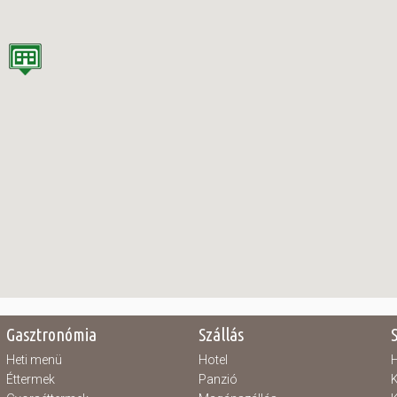
Gasztronómia
Szállás
Heti menü
Hotel
H
Éttermek
Panzió
K