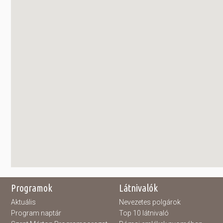
Programok
Látnivalók
Aktuális
Nevezetes polgárok
Program naptár
Top 10 látnivaló