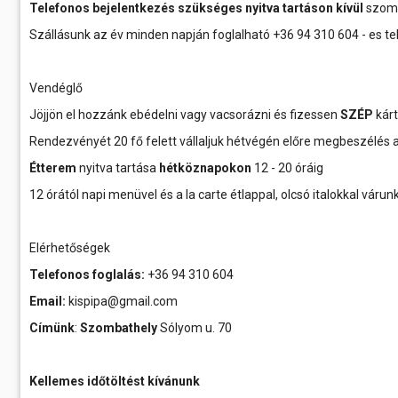
Telefonos bejelentkezés szükséges nyitva tartáson kívül
szomb
Szállásunk az év minden napján foglalható +36 94 310 604 - es 
Vendéglő
Jöjjön el hozzánk ebédelni vagy vacsorázni és fizessen
SZÉP
kárty
Rendezvényét 20 fő felett vállaljuk hétvégén előre megbeszélés ala
Étterem
nyitva tartása
hétköznapokon
12 - 20 óráig
12 órától napi menüvel és a la carte étlappal, olcsó italokkal váru
Elérhetőségek
Telefonos foglalás:
+36 94 310 604
Email:
kispipa@gmail.com
Címünk
:
Szombathely
Sólyom u. 70
Kellemes időtöltést kívánunk