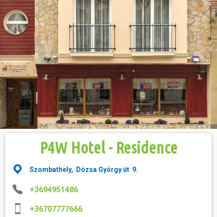
Hasznos
P4W Hotel - Residence
Szombathely, Dózsa György út 9.
+3694951486
+36707777666