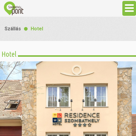
Aktuális
Szállás
Hotel
Programok
Hotel
Látnivalók
Gasztronómia
Szállás
Sport
Szabadidő