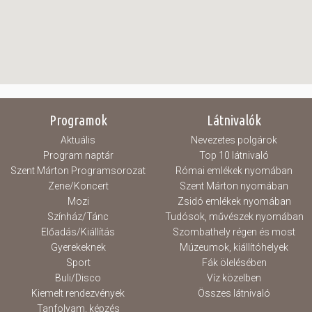
Programok
Látnivalók
Aktuális
Nevezetes polgárok
Program naptár
Top 10 látnivaló
Szent Márton Programsorozat
Római emlékek nyomában
Zene/Koncert
Szent Márton nyomában
Mozi
Zsidó emlékek nyomában
Színház/Tánc
Tudósok, művészek nyomában
Előadás/Kiállítás
Szombathely régen és most
Gyerekeknek
Múzeumok, kiállítóhelyek
Sport
Fák ölelésében
Buli/Disco
Víz közelben
Kiemelt rendezvények
Összes látnivaló
Tanfolyam, képzés