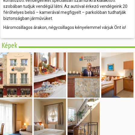
korlátozott vendégeinket speciálisan számunkra kialakított
szobában tudjuk vendégül látni. Az autóval érkező vendégeink 20
férőhelyes belső – kamerával megfigyelt – parkolóban tudhatják
biztonságban járművüket.
Háromcsillagos árakon, négycsillagos kényelemmel várjuk Önt is!
Képek