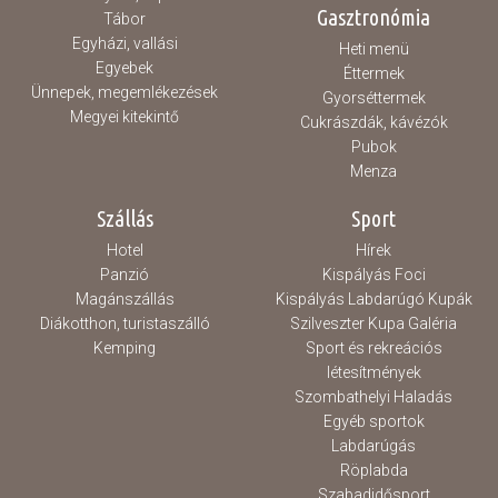
Gasztronómia
Tábor
Egyházi, vallási
Heti menü
Egyebek
Éttermek
Ünnepek, megemlékezések
Gyorséttermek
Megyei kitekintő
Cukrászdák, kávézók
Pubok
Menza
Szállás
Sport
Hotel
Hírek
Panzió
Kispályás Foci
Magánszállás
Kispályás Labdarúgó Kupák
Diákotthon, turistaszálló
Szilveszter Kupa Galéria
Kemping
Sport és rekreációs
létesítmények
Szombathelyi Haladás
Egyéb sportok
Labdarúgás
Röplabda
Szabadidősport