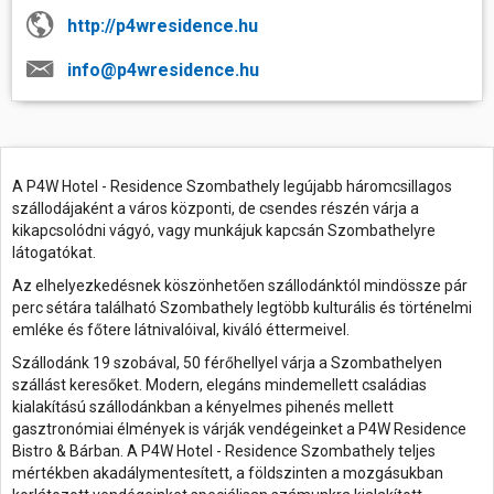
http://p4wresidence.hu
info@p4wresidence.hu
A P4W Hotel - Residence Szombathely legújabb háromcsillagos
szállodájaként a város központi, de csendes részén várja a
kikapcsolódni vágyó, vagy munkájuk kapcsán Szombathelyre
látogatókat.
Az elhelyezkedésnek köszönhetően szállodánktól mindössze pár
perc sétára található Szombathely legtöbb kulturális és történelmi
emléke és főtere látnivalóival, kiváló éttermeivel.
Szállodánk 19 szobával, 50 férőhellyel várja a Szombathelyen
szállást keresőket. Modern, elegáns mindemellett családias
kialakítású szállodánkban a kényelmes pihenés mellett
gasztronómiai élmények is várják vendégeinket a P4W Residence
Bistro & Bárban. A P4W Hotel - Residence Szombathely teljes
mértékben akadálymentesített, a földszinten a mozgásukban