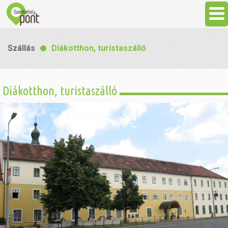
Aktuális
Szállás
Diákotthon, turistaszálló
Programok
Diákotthon, turistaszálló
Látnivalók
Gasztronómia
Szállás
Sport
Szabadidő