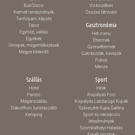
Buli/Disco
Víz közelben
Kiemelt rendezvények
Összes látnivaló
Tanfolyam, képzés
Gasztronómia
Tábor
Egyházi, vallási
Heti menü
Egyebek
Éttermek
Ünnepek, megemlékezések
Gyorséttermek
Megyei kitekintő
Cukrászdák, kávézók
Pubok
Menza
Szállás
Sport
Hotel
Hírek
Panzió
Kispályás Foci
Magánszállás
Kispályás Labdarúgó Kupák
Diákotthon, turistaszálló
Szilveszter Kupa Galéria
Kemping
Sport és rekreációs
létesítmények
Szombathelyi Haladás
Egyéb sportok