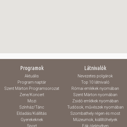
Programok
Látnivalók
Aktuális
Nevezetes polgárok
Program naptár
Top 10 látnivaló
Szent Márton Programsorozat
Római emlékek nyomában
Zene/Koncert
Szent Márton nyomában
Mozi
Zsidó emlékek nyomában
Színház/Tánc
Tudósok, művészek nyomában
Előadás/Kiállítás
Szombathely régen és most
Gyerekeknek
Múzeumok, kiállítóhelyek
Sport
Fák ölelésében