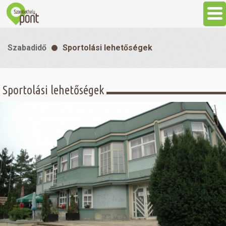
Aktuális
Szabadidő
Sportolási lehetőségek
Programok
Sportolási lehetőségek
Látnivalók
Gasztronómia
Szállás
Sport
Szabadidő