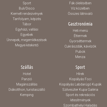
Sport
Fák ölelésében
Buli/Disco
Víz közelben
Kiemelt rendezvények
Összes látnivaló
Tanfolyam, képzés
Gasztronómia
Tábor
Egyházi, vallási
Heti menü
Egyebek
Éttermek
Ünnepek, megemlékezések
Gyorséttermek
Megyei kitekintő
Cukrászdák, kávézók
Pubok
Menza
Szállás
Sport
Hotel
Hírek
Panzió
Kispályás Foci
Magánszállás
Kispályás Labdarúgó Kupák
Diákotthon, turistaszálló
Szilveszter Kupa Galéria
Kemping
Sport és rekreációs
létesítmények
Szombathelyi Haladás