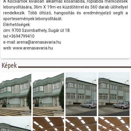
A Kiscsarnok kiválóan alkalmas kosárlabda, röplabda mérkőzések
lebonyolítására, 36m X 19m-es küzdőtérrel és 560 darab ülőhellyel
rendelkezik. Több öltöző, hangosítás és eredményjelző segíti a
sportesemények lebonyolítását.
Elérhetőségek:
cím: 9700 Szombathely, Sugár út 18.
tel:+3694799410
e-mail: arena@arenasavaria.hu
web: www.arenasavaria.hu
Képek