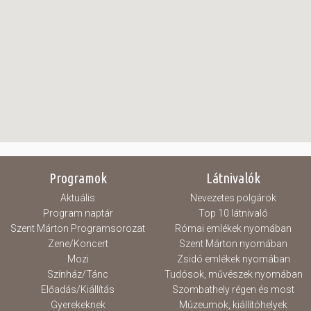
Programok
Látnivalók
Aktuális
Nevezetes polgárok
Program naptár
Top 10 látnivaló
Szent Márton Programsorozat
Római emlékek nyomában
Zene/Koncert
Szent Márton nyomában
Mozi
Zsidó emlékek nyomában
Színház/Tánc
Tudósok, művészek nyomában
Előadás/Kiállítás
Szombathely régen és most
Gyerekeknek
Múzeumok, kiállítóhelyek