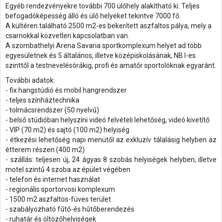
Egyéb rendezvényekre további 700 ülőhely alakítható ki. Teljes
befogadóképesség álló és ülő helyeket tekintve 7000 fő.
A kültéren található 2500 m2-es bekerített aszfaltos pálya, mely a
csarnokkal közvetlen kapcsolatban van.
A szombathelyi Arena Savaria sportkomplexum helyet ad több
egyesületnek és 5 általános, illetve középiskolásának, NB I-es
szinttől a testnevelésórákig, profi és amatőr sportolóknak egyaránt.
További adatok:
- fix hangstúdió és mobil hangrendszer
- teljes színháztechnika
- tolmácsrendszer (50 nyelvű)
- belső stúdióban helyszíni videó felvételi lehetőség, videó kivetítő
- VIP (70 m2) és sajtó (100 m2) helyiség
- étkezési lehetőség napi menütől az exkluzív tálalásig helyben az
étterem részen (400 m2)
- szállás: teljesen új, 24 ágyas 8 szobás helyiségek helyben, illetve
motel szintű 4 szoba az épület végében
- telefon és internet használat
- regionális sportorvosi komplexum
- 1500 m2 aszfaltos-füves terület
- szabályozható fűtő-és hűtőberendezés
- ruhatár és öltözőhelyiségek