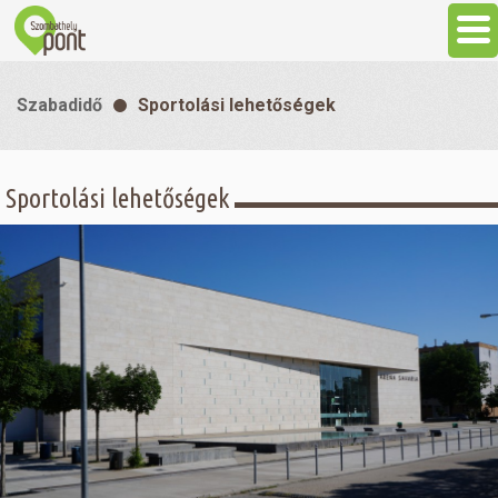
Aktuális
Szabadidő
Sportolási lehetőségek
Programok
Sportolási lehetőségek
Látnivalók
Gasztronómia
Szállás
Sport
Szabadidő