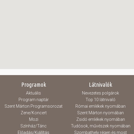
Programok
Látnivalók
Aktuális
Nevezetes polgárok
Program naptár
Top 10 látnivaló
Szent Márton Programsorozat
Római emlékek nyomában
Zene/Koncert
Szent Márton nyomában
Mozi
Zsidó emlékek nyomában
Színház/Tánc
Tudósok, művészek nyomában
Előadás/Kiállítás
Szombathely régen és most