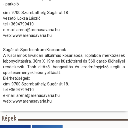
- parkoló
cím: 9700 Szombathely, Sugár út 18.
vezető: Loksa László
tel:+3694799410
e-mail: arena@arenasavaria.hu
web: www.arenasavaria.hu
Sugár úti Sportcentrum Kiscsarnok
A Kiscsarnok kiválóan alkalmas kosárlabda, röplabda mérkőzések
lebonyolítására, 36m X 19m-es küzdőtérrel és 560 darab ülőhellyel
rendelkezik. Több öltöző, hangosítás és eredményjelző segíti a
sportesemények lebonyolítását.
Elérhetőségek:
cím: 9700 Szombathely, Sugár út 18.
tel:+3694799410
e-mail: arena@arenasavaria.hu
web: www.arenasavaria.hu
Képek