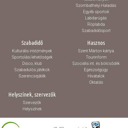
Szombathelyi Haladás
Egyéb sportok
Labdarúgás
Röplabda
Szabadidősport
Szabadidő
Hasznos
Kulturális intézmények
Szent Márton kártya
Sportolási lehetőségek
Tourinform
Disco, klub
Szociális int. és bölcsődék
Szabadulós játékok
Egészségügy
Szerencsejáték
Hivatalok
Oktatás
Helyszínek, szervezők
Szervezők
Helyszínek