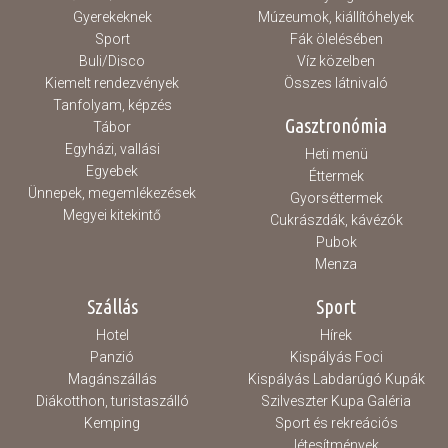
Gyerekeknek
Múzeumok, kiállítóhelyek
Sport
Fák ölelésében
Buli/Disco
Víz közelben
Kiemelt rendezvények
Összes látnivaló
Tanfolyam, képzés
Gasztronómia
Tábor
Egyházi, vallási
Heti menü
Egyebek
Éttermek
Ünnepek, megemlékezések
Gyorséttermek
Megyei kitekintő
Cukrászdák, kávézók
Pubok
Menza
Szállás
Sport
Hotel
Hírek
Panzió
Kispályás Foci
Magánszállás
Kispályás Labdarúgó Kupák
Diákotthon, turistaszálló
Szilveszter Kupa Galéria
Kemping
Sport és rekreációs
létesítmények