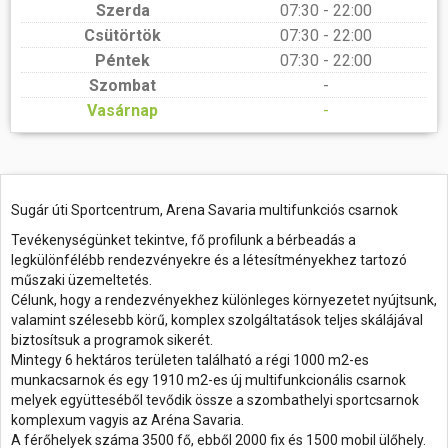
Szerda
07:30 - 22:00
Csütörtök
07:30 - 22:00
Péntek
07:30 - 22:00
Szombat
-
Vasárnap
-
Sugár úti Sportcentrum, Arena Savaria multifunkciós csarnok
Tevékenységünket tekintve, fő profilunk a bérbeadás a
legkülönfélébb rendezvényekre és a létesítményekhez tartozó
műszaki üzemeltetés.
Célunk, hogy a rendezvényekhez különleges környezetet nyújtsunk,
valamint szélesebb körű, komplex szolgáltatások teljes skálájával
biztosítsuk a programok sikerét.
Mintegy 6 hektáros területen található a régi 1000 m2-es
munkacsarnok és egy 1910 m2-es új multifunkcionális csarnok
melyek együtteséből tevődik össze a szombathelyi sportcsarnok
komplexum vagyis az Aréna Savaria.
A férőhelyek száma 3500 fő, ebből 2000 fix és 1500 mobil ülőhely.