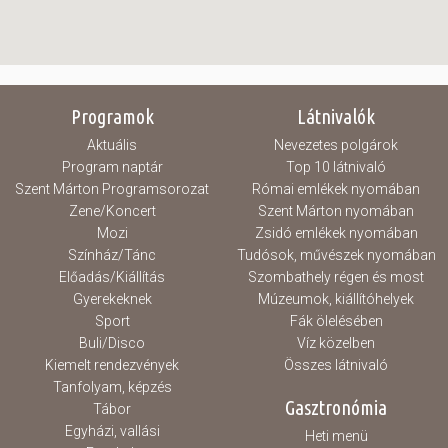
Programok
Látnivalók
Aktuális
Nevezetes polgárok
Program naptár
Top 10 látnivaló
Szent Márton Programsorozat
Római emlékek nyomában
Zene/Koncert
Szent Márton nyomában
Mozi
Zsidó emlékek nyomában
Színház/Tánc
Tudósok, művészek nyomában
Előadás/Kiállítás
Szombathely régen és most
Gyerekeknek
Múzeumok, kiállítóhelyek
Sport
Fák ölelésében
Buli/Disco
Víz közelben
Kiemelt rendezvények
Összes látnivaló
Tanfolyam, képzés
Gasztronómia
Tábor
Egyházi, vallási
Heti menü