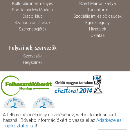
Kulturális intézmények
Szent Márton kártya
Sportolási lehetőségek
Tourinform
Disco, klub
Szociális int. és bölcsődék
Szabadulós játékok
Egészségügy
Szerencsejáték
Hivatalok
Oktatás
Helyszínek, szervezők
Szervezők
Helyszínek
A felhasználói élmény növeléséhez, weboldalunk sütiket
használ. Bővebb információkért olvassa el az
Adatkezelesi
Tájékoztatónkat
!