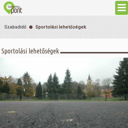
Aktuális
Szabadidő
Sportolási lehetőségek
Programok
Sportolási lehetőségek
Látnivalók
Gasztronómia
Szállás
Sport
Szabadidő