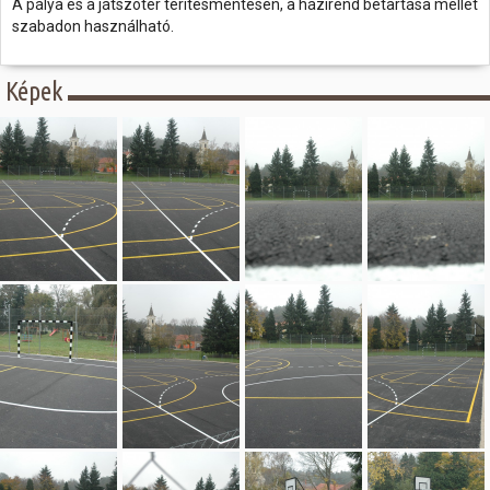
A pálya és a játszótér térítésmentesen, a házirend betartása mellet
szabadon használható.
Képek