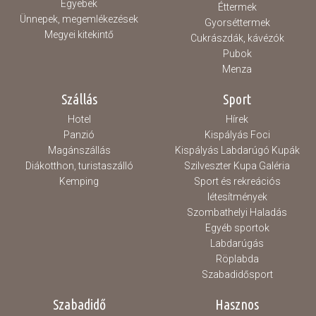
Egyebek
Éttermek
Ünnepek, megemlékezések
Gyorséttermek
Megyei kitekintő
Cukrászdák, kávézók
Pubok
Menza
Szállás
Sport
Hotel
Hírek
Panzió
Kispályás Foci
Magánszállás
Kispályás Labdarúgó Kupák
Diákotthon, turistaszálló
Szilveszter Kupa Galéria
Kemping
Sport és rekreációs
létesítmények
Szombathelyi Haladás
Egyéb sportok
Labdarúgás
Röplabda
Szabadidősport
Szabadidő
Hasznos