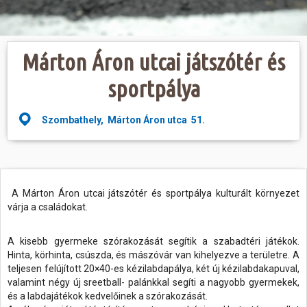
Hasznos
Márton Áron utcai játszótér és
sportpálya
Szombathely, Márton Áron utca 51.
A Márton Áron utcai játszótér és sportpálya kulturált környezet
várja a családokat.
A kisebb gyermeke szórakozását segítik a szabadtéri játékok.
Hinta, körhinta, csúszda, és mászóvár van kihelyezve a területre. A
teljesen felújított 20×40-es kézilabdapálya, két új kézilabdakapuval,
valamint négy új sreetball- palánkkal segíti a nagyobb gyermekek,
és a labdajátékok kedvelőinek a szórakozását.