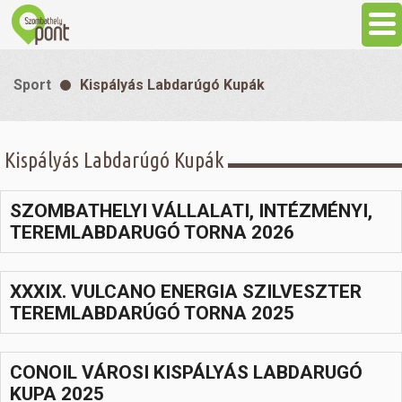
Aktuális
Sport
Kispályás Labdarúgó Kupák
Programok
Kispályás Labdarúgó Kupák
Látnivalók
SZOMBATHELYI VÁLLALATI, INTÉZMÉNYI,
Gasztronómia
TEREMLABDARUGÓ TORNA 2026
Szállás
XXXIX. VULCANO ENERGIA SZILVESZTER
TEREMLABDARÚGÓ TORNA 2025
Sport
CONOIL VÁROSI KISPÁLYÁS LABDARUGÓ
Szabadidő
KUPA 2025