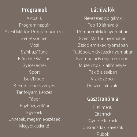
Programok
Látnivalók
Aktuális
Nevezetes polgárok
Program naptár
Top 10 látnivaló
Szent Márton Programsorozat
Római emlékek nyomában
Zene/Koncert
Szent Márton nyomában
Mozi
Zsidó emlékek nyomában
Színház/Tánc
Tudósok, művészek nyomában
Előadás/Kiállítás
Szombathely régen és most
Gyerekeknek
Múzeumok, kiállítóhelyek
Sport
Fák ölelésében
Buli/Disco
Víz közelben
Kiemelt rendezvények
Összes látnivaló
Tanfolyam, képzés
Gasztronómia
Tábor
Egyházi, vallási
Heti menü
Egyebek
Éttermek
Ünnepek, megemlékezések
Gyorséttermek
Megyei kitekintő
Cukrászdák, kávézók
Pubok