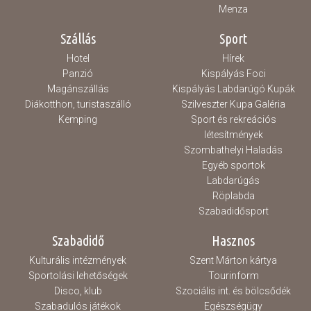
Menza
Szállás
Sport
Hotel
Hírek
Panzió
Kispályás Foci
Magánszállás
Kispályás Labdarúgó Kupák
Diákotthon, turistaszálló
Szilveszter Kupa Galéria
Kemping
Sport és rekreációs
létesítmények
Szombathelyi Haladás
Egyéb sportok
Labdarúgás
Röplabda
Szabadidősport
Szabadidő
Hasznos
Kulturális intézmények
Szent Márton kártya
Sportolási lehetőségek
Tourinform
Disco, klub
Szociális int. és bölcsődék
Szabadulós játékok
Egészségügy