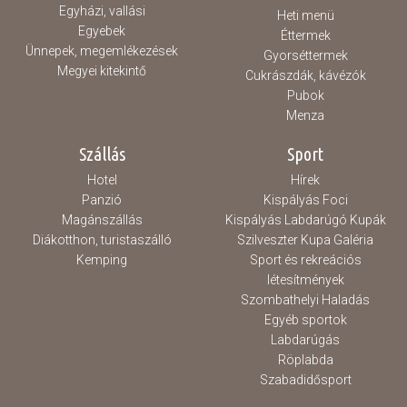
Egyházi, vallási
Heti menü
Egyebek
Éttermek
Ünnepek, megemlékezések
Gyorséttermek
Megyei kitekintő
Cukrászdák, kávézók
Pubok
Menza
Szállás
Sport
Hotel
Hírek
Panzió
Kispályás Foci
Magánszállás
Kispályás Labdarúgó Kupák
Diákotthon, turistaszálló
Szilveszter Kupa Galéria
Kemping
Sport és rekreációs
létesítmények
Szombathelyi Haladás
Egyéb sportok
Labdarúgás
Röplabda
Szabadidősport