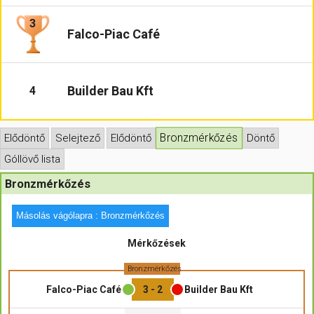
3
Hasznos
Falco-Piac Café
Builder Bau Kft
4
Bronzmérkőzés
Elődöntő
Selejtező
Elődöntő
Döntő
Góllövő lista
Bronzmérkőzés
Másolás vágólapra : Bronzmérkőzés
Mérkőzések
Bronzmérkőzés
Falco-Piac Café
3 - 2
Builder Bau Kft