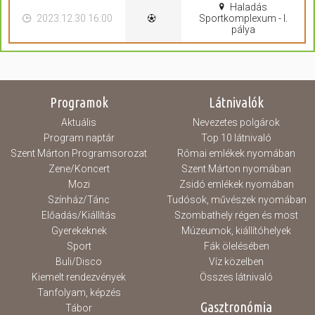
Haladás
2023.12.30 16:00
Sportkomplexum - I.
pálya
Programok
Látnivalók
Aktuális
Nevezetes polgárok
Program naptár
Top 10 látnivaló
Szent Márton Programsorozat
Római emlékek nyomában
Zene/Koncert
Szent Márton nyomában
Mozi
Zsidó emlékek nyomában
Színház/Tánc
Tudósok, művészek nyomában
Előadás/Kiállítás
Szombathely régen és most
Gyerekeknek
Múzeumok, kiállítóhelyek
Sport
Fák ölelésében
Buli/Disco
Víz közelben
Kiemelt rendezvények
Összes látnivaló
Tanfolyam, képzés
Gasztronómia
Tábor