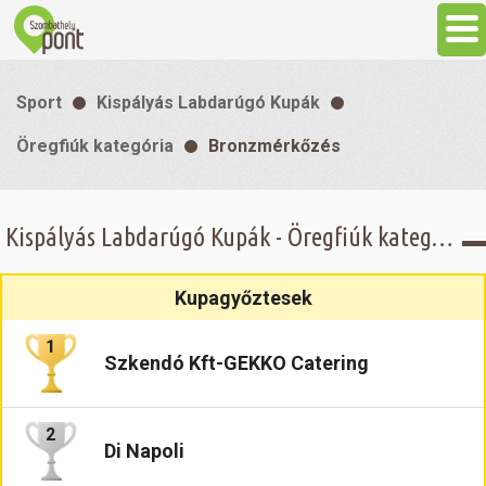
Aktuális
Sport
Kispályás Labdarúgó Kupák
Programok
Öregfiúk kategória
Bronzmérkőzés
Látnivalók
Kispályás Labdarúgó Kupák - Öregfiúk kategória - Bronzmérkőzés
Gasztronómia
Kupagyőztesek
Szállás
1
Szkendó Kft-GEKKO Catering
Sport
2
Di Napoli
Szabadidő