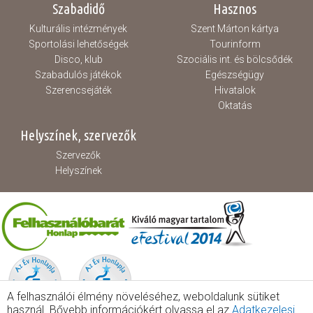
Szabadidő
Hasznos
Kulturális intézmények
Szent Márton kártya
Sportolási lehetőségek
Tourinform
Disco, klub
Szociális int. és bölcsődék
Szabadulós játékok
Egészségügy
Szerencsejáték
Hivatalok
Oktatás
Helyszínek, szervezők
Szervezők
Helyszínek
A felhasználói élmény növeléséhez, weboldalunk sütiket
használ. Bővebb információkért olvassa el az
Adatkezelesi