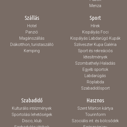
Menza
Szállás
Sport
Hotel
Hírek
Panzió
Kispályás Foci
Magánszállás
Kispályás Labdarúgó Kupák
Diákotthon, turistaszálló
Szilveszter Kupa Galéria
Kemping
Sport és rekreációs
létesítmények
Szombathelyi Haladás
Egyéb sportok
Labdarúgás
Röplabda
Szabadidősport
Szabadidő
Hasznos
Kulturális intézmények
Szent Márton kártya
Sportolási lehetőségek
Tourinform
Disco, klub
Szociális int. és bölcsődék