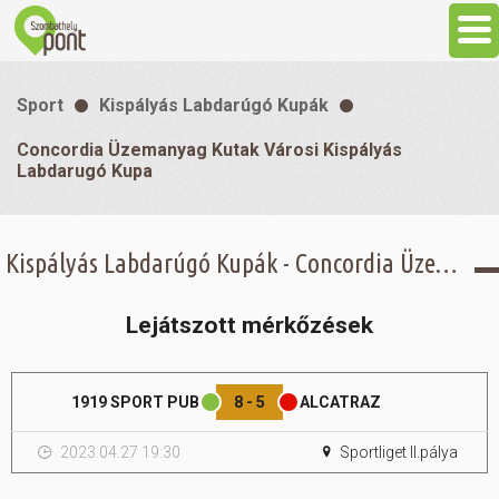
Aktuális
Sport
Kispályás Labdarúgó Kupák
Programok
Concordia Üzemanyag Kutak Városi Kispályás
Labdarugó Kupa
Látnivalók
Kispályás Labdarúgó Kupák - Concordia Üzemanyag Kutak Városi Kispályás Labdarugó Kupa -
Gasztronómia
Lejátszott mérkőzések
Szállás
1919 SPORT PUB
8 - 5
ALCATRAZ
Sport
2023.04.27 19:30
Sportliget II.pálya
Szabadidő