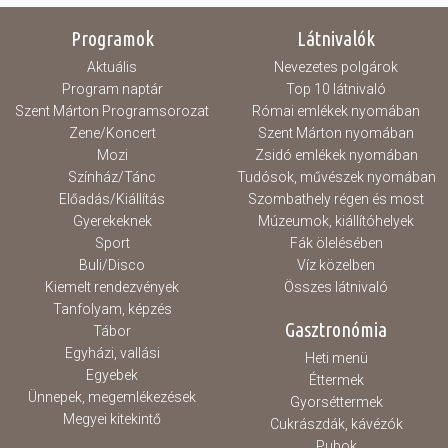
Programok
Látnivalók
Hasznos
Aktuális
Nevezetes polgárok
Program naptár
Top 10 látnivaló
Szent Márton Programsorozat
Római emlékek nyomában
Zene/Koncert
Szent Márton nyomában
Mozi
Zsidó emlékek nyomában
Színház/Tánc
Tudósok, művészek nyomában
Előadás/Kiállítás
Szombathely régen és most
Gyerekeknek
Múzeumok, kiállítóhelyek
Sport
Fák ölelésében
Buli/Disco
Víz közelben
Kiemelt rendezvények
Összes látnivaló
Tanfolyam, képzés
Gasztronómia
Tábor
Egyházi, vallási
Heti menü
Egyebek
Éttermek
Ünnepek, megemlékezések
Gyorséttermek
Megyei kitekintő
Cukrászdák, kávézók
Pubok