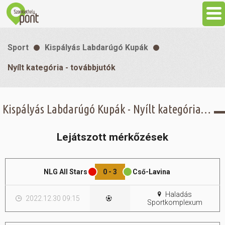
Aktuális
Sport
Kispályás Labdarúgó Kupák
Programok
Nyílt kategória - továbbjutók
Látnivalók
Kispályás Labdarúgó Kupák - Nyílt kategória - továbbjutók -
Gasztronómia
Lejátszott mérkőzések
Szállás
NLG All Stars
0 - 3
Cső-Lavina
Sport
Haladás
2022.12.30 09:15
Sportkomplexum
Szabadidő