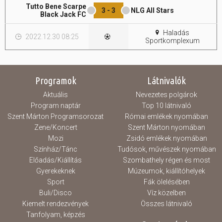
Tutto Bene Scarpe
3 - 3
NLG All Stars
Black Jack FC
Hasznos
Haladás
2022.12.30 08:25
Sportkomplexum
Programok
Látnivalók
Aktuális
Nevezetes polgárok
Program naptár
Top 10 látnivaló
Szent Márton Programsorozat
Római emlékek nyomában
Zene/Koncert
Szent Márton nyomában
Mozi
Zsidó emlékek nyomában
Színház/Tánc
Tudósok, művészek nyomában
Előadás/Kiállítás
Szombathely régen és most
Gyerekeknek
Múzeumok, kiállítóhelyek
Sport
Fák ölelésében
Buli/Disco
Víz közelben
Kiemelt rendezvények
Összes látnivaló
Tanfolyam, képzés