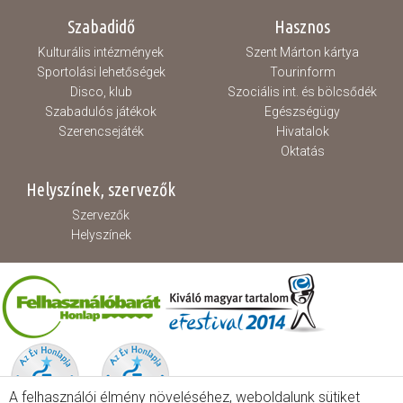
Szabadidő
Hasznos
Kulturális intézmények
Szent Márton kártya
Sportolási lehetőségek
Tourinform
Disco, klub
Szociális int. és bölcsődék
Szabadulós játékok
Egészségügy
Szerencsejáték
Hivatalok
Oktatás
Helyszínek, szervezők
Szervezők
Helyszínek
A felhasználói élmény növeléséhez, weboldalunk sütiket