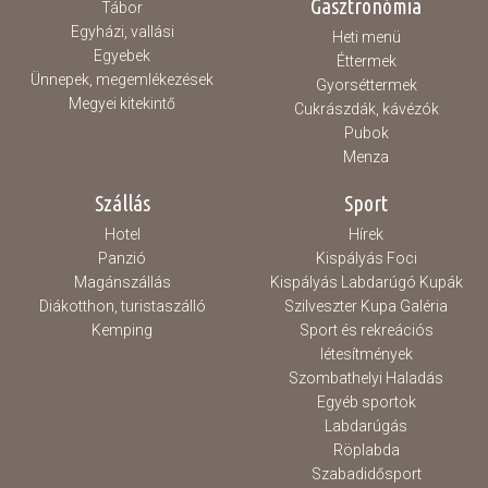
Gasztronómia
Tábor
Egyházi, vallási
Heti menü
Egyebek
Éttermek
Ünnepek, megemlékezések
Gyorséttermek
Megyei kitekintő
Cukrászdák, kávézók
Pubok
Menza
Szállás
Sport
Hotel
Hírek
Panzió
Kispályás Foci
Magánszállás
Kispályás Labdarúgó Kupák
Diákotthon, turistaszálló
Szilveszter Kupa Galéria
Kemping
Sport és rekreációs
létesítmények
Szombathelyi Haladás
Egyéb sportok
Labdarúgás
Röplabda
Szabadidősport