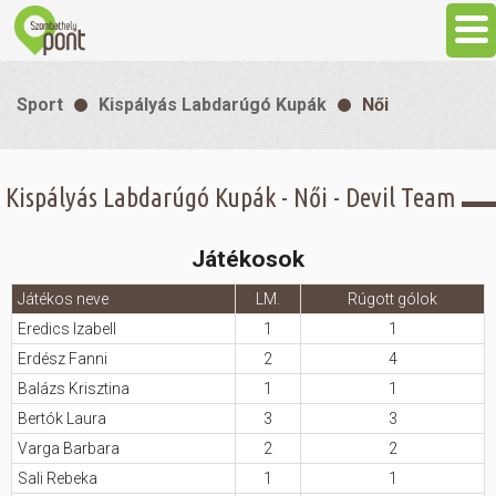
Aktuális
Sport
Kispályás Labdarúgó Kupák
Női
Programok
Kispályás Labdarúgó Kupák - Női - Devil Team
Látnivalók
Játékosok
Gasztronómia
Játékos neve
LM.
Rúgott gólok
Eredics Izabell
1
1
Szállás
Erdész Fanni
2
4
Balázs Krisztina
1
1
Sport
Bertók Laura
3
3
Varga Barbara
2
2
Szabadidő
Sali Rebeka
1
1