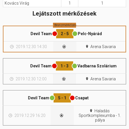
Kovács Virág
1
1
Hasznos
Lejátszott mérkőzések
Bronzmérkőzés
Devil Team
2 - 5
Pelc-Nyárád
2019.12.30 14:30
Arena Savaria
Devil Team
1 - 3
Vadbarna Szolárium
2019.12.30 12:00
Arena Savaria
Devil Team
5 - 1
Csapat
Haladás
2019.12.29 16:20
Sportkomplexumba - 1.
pálya