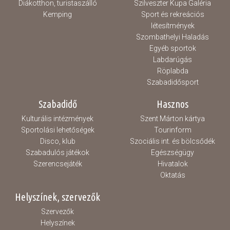
Diákotthon, turistaszálló
Szilveszter Kupa Galéria
Kemping
Sport és rekreációs
létesítmények
Szombathelyi Haladás
Egyéb sportok
Labdarúgás
Röplabda
Szabadidősport
Szabadidő
Hasznos
Kulturális intézmények
Szent Márton kártya
Sportolási lehetőségek
Tourinform
Disco, klub
Szociális int. és bölcsődék
Szabadulós játékok
Egészségügy
Szerencsejáték
Hivatalok
Oktatás
Helyszínek, szervezők
Szervezők
Helyszínek