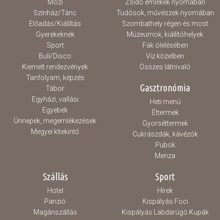
Mozi
Zsidó emlékek nyomában
Színház/Tánc
Tudósok, művészek nyomában
Előadás/Kiállítás
Szombathely régen és most
Gyerekeknek
Múzeumok, kiállítóhelyek
Sport
Fák ölelésében
Buli/Disco
Víz közelben
Kiemelt rendezvények
Összes látnivaló
Tanfolyam, képzés
Gasztronómia
Tábor
Egyházi, vallási
Heti menü
Egyebek
Éttermek
Ünnepek, megemlékezések
Gyorséttermek
Megyei kitekintő
Cukrászdák, kávézók
Pubok
Menza
Szállás
Sport
Hotel
Hírek
Panzió
Kispályás Foci
Magánszállás
Kispályás Labdarúgó Kupák