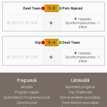
Devil Team
1 - 3
Pelc-Nyárád
Haladás
2019.12.29 14:40
Sportkomplexumba - 1.
pálya
Vép
0 - 4
Devil Team
Haladás
2019.12.29 13:00
Sportkomplexumba - 1.
pálya
Programok
Látnivalók
Aktuális
Nevezetes polgárok
Program naptár
Top 10 látnivaló
Szent Márton Programsorozat
Római emlékek nyomában
Zene/Koncert
Szent Márton nyomában