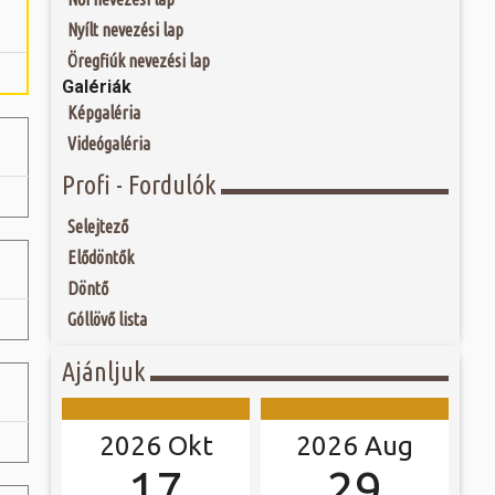
 és szombat egy új valóság...
ú Fő tere már a 13.
Nyílt nevezési lap
, azaz háromszög
r még a városfalain
ójában, egyben
Öregfiúk nevezési lap
ó mérkőzésén a
, piacokat, egyes
Galériák
ra. A találkozó
árnapok révén kapta
ett játékkal és
 tér Szombathely...
Képgaléria
ani a lépést a
yüttessel....
Videógaléria
Profi - Fordulók
Selejtező
Elődöntők
Döntő
Góllövő lista
Ajánljuk
2026 Okt
2026 Aug
17
29