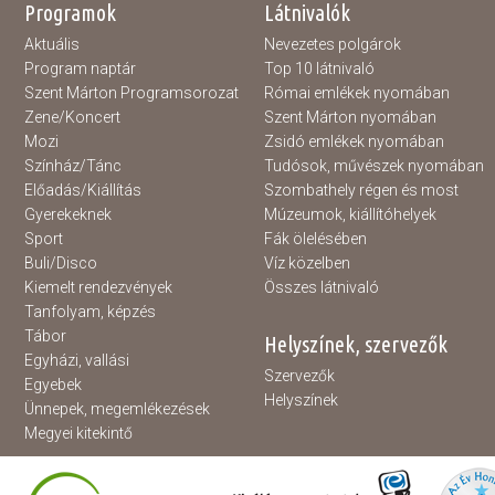
Programok
Látnivalók
Aktuális
Nevezetes polgárok
Program naptár
Top 10 látnivaló
Szent Márton Programsorozat
Római emlékek nyomában
Zene/Koncert
Szent Márton nyomában
Mozi
Zsidó emlékek nyomában
Színház/Tánc
Tudósok, művészek nyomában
Előadás/Kiállítás
Szombathely régen és most
Gyerekeknek
Múzeumok, kiállítóhelyek
Sport
Fák ölelésében
Buli/Disco
Víz közelben
Kiemelt rendezvények
Összes látnivaló
Tanfolyam, képzés
Tábor
Helyszínek, szervezők
Egyházi, vallási
Szervezők
Egyebek
Helyszínek
Ünnepek, megemlékezések
Megyei kitekintő