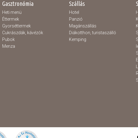
Gasztronómia
Szállás
Heti menü
Hotel
H
Éttermek
Panzió
K
Gyorséttermek
Magánszállás
K
Cukrászdák, kávézók
Diákotthon, turistaszálló
S
Pubok
Kemping
S
Menza
l
S
E
S