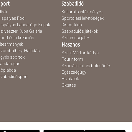
Sport
Szabadidő
írek
Kulturális intézmények
ispályás Foci
Sportolási lehetőségek
ispályás Labdarúgó Kupák
Disco, klub
zilveszter Kupa Galéria
Szabadulós játékok
port és rekreációs
Szerencsejáték
Hasznos
étesítmények
zombathelyi Haladás
Szent Márton kártya
gyéb sportok
Tourinform
Labdarúgás
Szociális int. és bölcsődék
Röplabda
Egészségügy
zabadidősport
Hivatalok
Oktatás