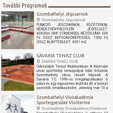
További Programok
Szombathelyi Jégcsarnok
Szombathelyi Jégcsarnok
FUNKCIÓ: JÉGCSARNOK, EDZŐTEREM,
RENDEZVÉNYHELYSZÍN JÉGFELÜLET:
60X30m (IIHF STANDARD) NÉZŐSZÁM: 500
Fő ÖSSZ BEFOGADÓKÉPESSÉG: 1300 Fő
ÖSSZ ALAPTERÜLET: 4351 m2
SAVARIA TENISZ CLUB
SAVARIA TENISZ CLUB
Üdvözöljük Tenisz Klubbunkban A Késmárk
utcai sporttelep teniszpályái több évtizede
Szombathely város részét képezik. A
Savaria T.C. 1996-os megalapulásakor 6
pálya és egy egyszintes klubház ált a teniszt
szeretők rendelkezésére. Jelenleg már 10 a
nemzetközi szabvány szerint felújított
teniszpályán és...
Szombathelyi Vívóakadémia
Sportegyesület Vívóterme
Szombathelyi Vívóakadémia Vívóterme