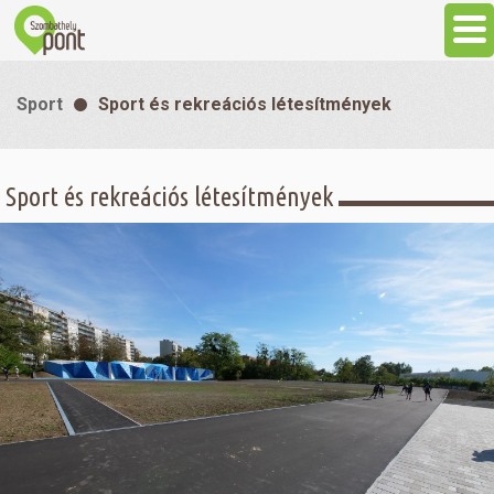
Aktuális
Sport
Sport és rekreációs létesítmények
Programok
Sport és rekreációs létesítmények
Látnivalók
Gasztronómia
Szállás
Sport
Szabadidő