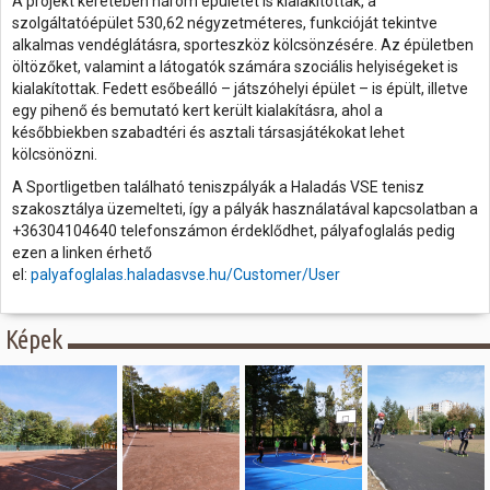
A projekt keretében három épületet is kialakítottak, a
szolgáltatóépület 530,62 négyzetméteres, funkcióját tekintve
alkalmas vendéglátásra, sporteszköz kölcsönzésére. Az épületben
öltözőket, valamint a látogatók számára szociális helyiségeket is
kialakítottak. Fedett esőbeálló – játszóhelyi épület – is épült, illetve
egy pihenő és bemutató kert került kialakításra, ahol a
későbbiekben szabadtéri és asztali társasjátékokat lehet
kölcsönözni.
A Sportligetben található teniszpályák a Haladás VSE tenisz
szakosztálya üzemelteti, így a pályák használatával kapcsolatban a
+36304104640 telefonszámon érdeklődhet, pályafoglalás pedig
ezen a linken érhető
el:
palyafoglalas.haladasvse.hu/Customer/User
Képek