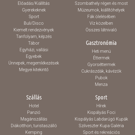
Előadás/Kiállítás
Szombathely régen és most
Gyerekeknek
Múzeumok, kiállítóhelyek
Sport
Fák ölelésében
Buli/Disco
Víz közelben
Kiemelt rendezvények
Összes látnivaló
Tanfolyam, képzés
Gasztronómia
Tábor
Egyházi, vallási
Heti menü
Egyebek
Éttermek
Ünnepek, megemlékezések
Gyorséttermek
Megyei kitekintő
Cukrászdák, kávézók
Pubok
Menza
Szállás
Sport
Hotel
Hírek
Panzió
Kispályás Foci
Magánszállás
Kispályás Labdarúgó Kupák
Diákotthon, turistaszálló
Szilveszter Kupa Galéria
Kemping
Sport és rekreációs