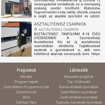
Szombathelyi Vívóakadémia új otthona 12
versenypásttal rendelkezik, ez a mennyiség
szükség esetén bővíthető. Klubszoba,
fegyvermesteri iroda, raktár, öltözők, szauna
is segíti az akadéki sportolóit és edzőit.
nyitvatartás: péntek 15:00-20:00 szombat
ASZTALITENISZ CSARNOK
Zárva vasárnap Zárva hétfő...
ASZTALITENISZ CSARNOK
ASZTALITENISZ TANFOLYAM 8-18 ÉVES
GYEREKEKNEK! A Szombathelyi
Asztalitenisz Kör az új asztalitenisz
csarnokában elindította foglalkozásait
azoknak a gyerekeknek is, akik nem
feltétlenül akarnak versenyzők lenni. Helye:
Asztaltenisz Csarnok Szombathely, Szent
László király utca 6. Ideje: Hétfő és
csütörtök...
Programok
Látnivalók
Aktuális
Nevezetes polgárok
Program naptár
Top 10 látnivaló
Szent Márton Programsorozat
Római emlékek nyomában
Zene/Koncert
Szent Márton nyomában
Mozi
Zsidó emlékek nyomában
Színház/Tánc
Tudósok, művészek nyomában