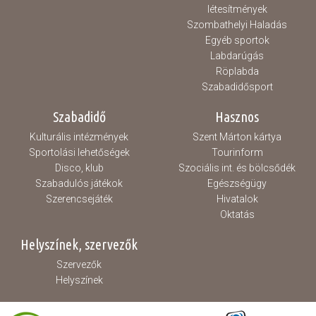
létesítmények
Szombathelyi Haladás
Egyéb sportok
Labdarúgás
Röplabda
Szabadidősport
Szabadidő
Hasznos
Kulturális intézmények
Szent Márton kártya
Sportolási lehetőségek
Tourinform
Disco, klub
Szociális int. és bölcsődék
Szabadulós játékok
Egészségügy
Szerencsejáték
Hivatalok
Oktatás
Helyszínek, szervezők
Szervezők
Helyszínek