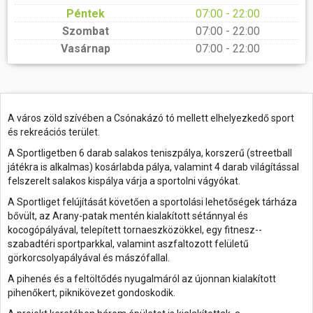
Péntek
07:00 - 22:00
Szombat
07:00 - 22:00
Vasárnap
07:00 - 22:00
A város zöld szívében a Csónakázó tó mellett elhelyezkedő sport
és rekreációs terület.
A Sportligetben 6 darab salakos teniszpálya, korszerű (streetball
játékra is alkalmas) kosárlabda pálya, valamint 4 darab világítással
felszerelt salakos kispálya várja a sportolni vágyókat.
A Sportliget felújítását követően a sportolási lehetőségek tárháza
bővült, az Arany-patak mentén kialakított sétánnyal és
kocogópályával, telepített tornaeszközökkel, egy fitnesz-­
szabadtéri sportparkkal, valamint aszfaltozott felületű
görkorcsolyapályával és mászófallal.
A pihenés és a feltöltődés nyugalmáról az újonnan kialakított
pihenőkert, piknikövezet gondoskodik.