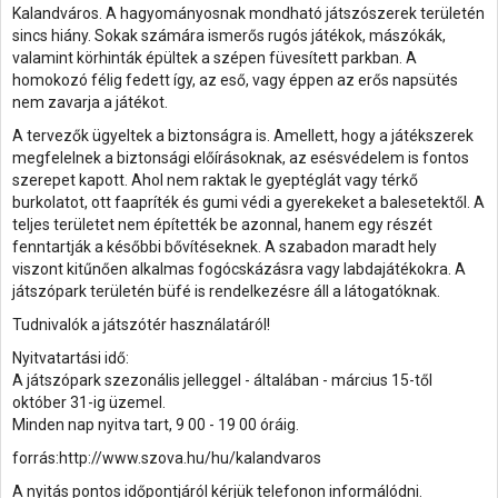
Kalandváros. A hagyományosnak mondható játszószerek területén
sincs hiány. Sokak számára ismerős rugós játékok, mászókák,
valamint körhinták épültek a szépen füvesített parkban. A
homokozó félig fedett így, az eső, vagy éppen az erős napsütés
nem zavarja a játékot.
A tervezők ügyeltek a biztonságra is. Amellett, hogy a játékszerek
megfelelnek a biztonsági előírásoknak, az esésvédelem is fontos
szerepet kapott. Ahol nem raktak le gyeptéglát vagy térkő
burkolatot, ott faapríték és gumi védi a gyerekeket a balesetektől. A
teljes területet nem építették be azonnal, hanem egy részét
fenntartják a későbbi bővítéseknek. A szabadon maradt hely
viszont kitűnően alkalmas fogócskázásra vagy labdajátékokra. A
játszópark területén büfé is rendelkezésre áll a látogatóknak.
Tudnivalók a játszótér használatáról!
Nyitvatartási idő:
A játszópark szezonális jelleggel - általában - március 15-től
október 31-ig üzemel.
Minden nap nyitva tart, 9 00 - 19 00 óráig.
forrás:http://www.szova.hu/hu/kalandvaros
A nyitás pontos időpontjáról kérjük telefonon informálódni.