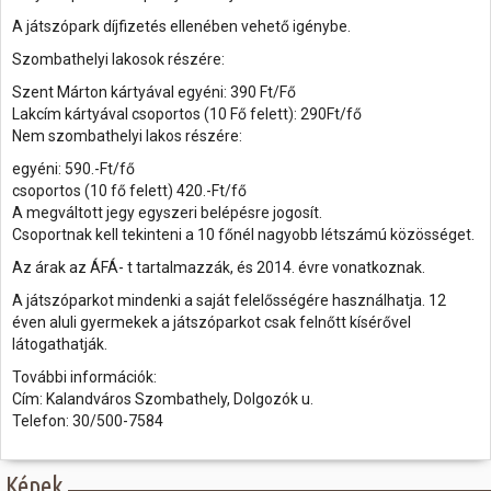
A játszópark díjfizetés ellenében vehető igénybe.
Szombathelyi lakosok részére:
Szent Márton kártyával egyéni: 390 Ft/Fő
Lakcím kártyával csoportos (10 Fő felett): 290Ft/fő
Nem szombathelyi lakos részére:
egyéni: 590.-Ft/fő
csoportos (10 fő felett) 420.-Ft/fő
A megváltott jegy egyszeri belépésre jogosít.
Csoportnak kell tekinteni a 10 főnél nagyobb létszámú közösséget.
Az árak az ÁFÁ- t tartalmazzák, és 2014. évre vonatkoznak.
A játszóparkot mindenki a saját felelősségére használhatja. 12
éven aluli gyermekek a játszóparkot csak felnőtt kísérővel
látogathatják.
További információk:
Cím: Kalandváros Szombathely, Dolgozók u.
Telefon: 30/500-7584
Képek