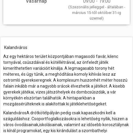
Vasárnap
09:00 - 19:00
(Szezonális jelleggel - általában -
március 15-től október 31-ig
üzemel)
Kalandváros
Az egy hektáros terület központjában magasodó favár, kilenc
tornyával, csúszdáival és kötéllétráival, az önfeledt játék
kimeríthetetlen variációit kínálja. A legmagasabb torony hét
méteres, és úgy tűnik, a meghódítása komoly kihívás lesz az
ostromló gyerekseregnek. A komplexum huszonhét méter hosszú
falain inkább már a nagyobb srácok élvezhetik a játékot. A kisebb
gyerekek játékai, vizes játszóhelyek és dombcsúszdák, a vár
környékén elszórtan találhatók. A hintaparkban a
mozgássérülteknek is alakítottak ki játéklehetőségeket.
KalandvárosA drótkötélpályán pedig csak kapaszkodni kell a
száguldáshoz. Csoportfoglalkozásokra is lehetőség nyílik, hiszen a
város óvodásainak,iskolásainak, valamint az idősebb korosztálynak
is kínál programokat, egy kis kirándulást a szombathelyi