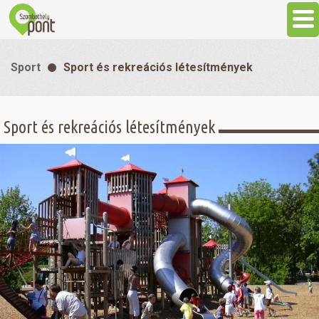
Aktuális
Sport
Sport és rekreációs létesítmények
Programok
Sport és rekreációs létesítmények
Látnivalók
Gasztronómia
Szállás
Sport
Szabadidő