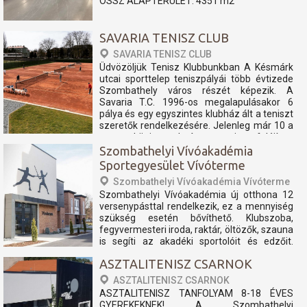
ÖSSZ ALAPTERÜLET: 4351 m2
SAVARIA TENISZ CLUB
SAVARIA TENISZ CLUB
Üdvözöljük Tenisz Klubbunkban A Késmárk
utcai sporttelep teniszpályái több évtizede
Szombathely város részét képezik. A
Savaria T.C. 1996-os megalapulásakor 6
pálya és egy egyszintes klubház ált a teniszt
szeretők rendelkezésére. Jelenleg már 10 a
nemzetközi szabvány szerint felújított
teniszpályán és...
Szombathelyi Vívóakadémia
Sportegyesület Vívóterme
Szombathelyi Vívóakadémia Vívóterme
Szombathelyi Vívóakadémia új otthona 12
versenypásttal rendelkezik, ez a mennyiség
szükség esetén bővíthető. Klubszoba,
fegyvermesteri iroda, raktár, öltözők, szauna
is segíti az akadéki sportolóit és edzőit.
nyitvatartás: péntek 15:00-20:00 szombat
ASZTALITENISZ CSARNOK
Zárva vasárnap Zárva hétfő...
ASZTALITENISZ CSARNOK
ASZTALITENISZ TANFOLYAM 8-18 ÉVES
GYEREKEKNEK! A Szombathelyi