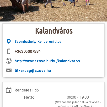
Hasznos
Kalandváros
Szombathely, Kenderesi utca
+36305007584
http://www.szova.hu/hu/kalandvaros
titkarsag@szova.hu
Rendelési idő
Hétfő
09:00 - 19:00
(Szezonális jelleggel - általában -
március 15-től október 31-ig