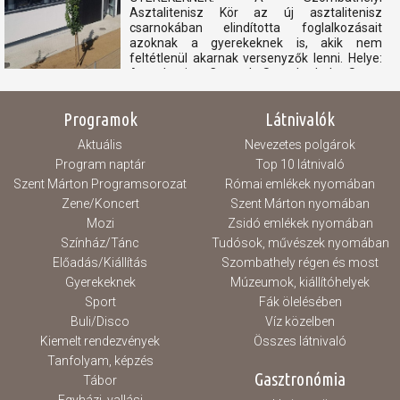
Asztalitenisz Kör az új asztalitenisz
csarnokában elindította foglalkozásait
azoknak a gyerekeknek is, akik nem
feltétlenül akarnak versenyzők lenni. Helye:
Asztaltenisz Csarnok Szombathely, Szent
László király utca 6. Ideje: Hétfő és
csütörtök...
Programok
Látnivalók
Aktuális
Nevezetes polgárok
Program naptár
Top 10 látnivaló
Szent Márton Programsorozat
Római emlékek nyomában
Zene/Koncert
Szent Márton nyomában
Mozi
Zsidó emlékek nyomában
Színház/Tánc
Tudósok, művészek nyomában
Előadás/Kiállítás
Szombathely régen és most
Gyerekeknek
Múzeumok, kiállítóhelyek
Sport
Fák ölelésében
Buli/Disco
Víz közelben
Kiemelt rendezvények
Összes látnivaló
Tanfolyam, képzés
Gasztronómia
Tábor