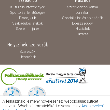
Szabadidő
Hasznos
Kulturális intézmények
Szent Márton kártya
Sportolási lehetőségek
Tourinform
Disco, klub
Szociális int. és bölcsődék
Szabadulós játékok
Egészségügy
Szerencsejáték
Hivatalok
Oktatás
Helyszínek, szervezők
Szervezők
Helyszínek
A felhasználói élmény növeléséhez, weboldalunk sütiket
használ. Bővebb információkért olvassa el az
Adatkezelesi