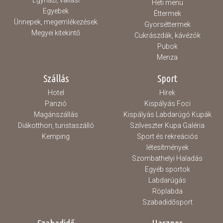
Egyházi, vallási
Heti menü
Egyebek
Éttermek
Ünnepek, megemlékezések
Gyorséttermek
Megyei kitekintő
Cukrászdák, kávézók
Pubok
Menza
Szállás
Sport
Hotel
Hírek
Panzió
Kispályás Foci
Magánszállás
Kispályás Labdarúgó Kupák
Diákotthon, turistaszálló
Szilveszter Kupa Galéria
Kemping
Sport és rekreációs
létesítmények
Szombathelyi Haladás
Egyéb sportok
Labdarúgás
Röplabda
Szabadidősport