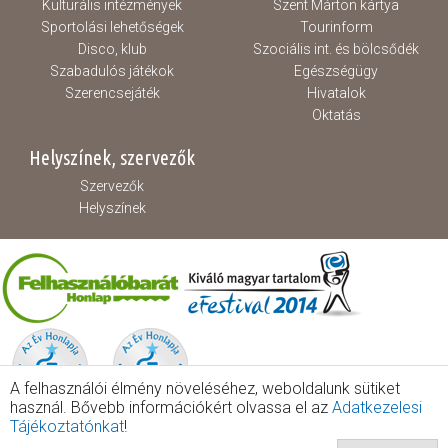
Kulturális intézmények
Szent Márton kártya
Sportolási lehetőségek
Tourinform
Disco, klub
Szociális int. és bölcsődék
Szabadulós játékok
Egészségügy
Szerencsejáték
Hivatalok
Oktatás
Helyszínek, szervezők
Szervezők
Helyszínek
A felhasználói élmény növeléséhez, weboldalunk sütiket
használ. Bővebb információkért olvassa el az
Adatkezelesi
Tájékoztatónkat
!