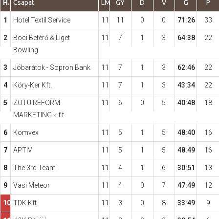
H.
Csapat
LM
GY
D
V
G
P
1
Hotel Textil Service
11
11
0
0
71:26
33
Hasznos
2
Boci Betérő & Liget
11
7
1
3
64:38
22
Bowling
3
Jóbarátok - Sopron Bank
11
7
1
3
62:46
22
4
Köry-Ker Kft.
11
7
1
3
43:34
22
5
ZOTU REFORM
11
6
0
5
40:48
18
MARKETING k.f.t
6
Komvex
11
5
1
5
48:40
16
7
APTIV
11
5
1
5
48:49
16
8
The 3rd Team
11
4
1
6
30:51
13
9
Vasi Meteor
11
4
0
7
47:49
12
10
TDK Kft.
11
3
0
8
33:49
9