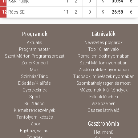
11
K&K Pájájé
11
2
0
9
30:54
6
12
Rács SE
11
2
0
9
26:58
6
Programok
Látnivalók
Aktuális
Nevezetes polgárok
Program naptár
Top 10 látnivaló
Szent Márton Programsorozat
Római emlékek nyomában
Zene/Koncert
Szent Márton nyomában
Mozi
Zsidó emlékek nyomában
Színház/Tánc
Tudósok, művészek nyomában
Előadás/Kiállítás
Szombathely régen és most
Gyerekeknek
Múzeumok, kiállítóhelyek
Sport
Fák ölelésében
Buli/Disco
Víz közelben
Kiemelt rendezvények
Összes látnivaló
Tanfolyam, képzés
Gasztronómia
Tábor
Egyházi, vallási
Heti menü
Egyebek