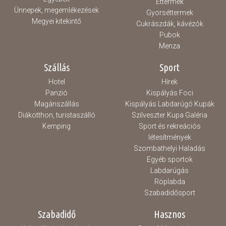
Éttermek
Ünnepek, megemlékezések
Gyorséttermek
Megyei kitekintő
Cukrászdák, kávézók
Pubok
Menza
Szállás
Sport
Hotel
Hírek
Panzió
Kispályás Foci
Magánszállás
Kispályás Labdarúgó Kupák
Diákotthon, turistaszálló
Szilveszter Kupa Galéria
Kemping
Sport és rekreációs
létesítmények
Szombathelyi Haladás
Egyéb sportok
Labdarúgás
Röplabda
Szabadidősport
Szabadidő
Hasznos