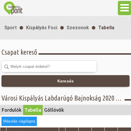
Aktuális
Sport
Kispályás Foci
Szezonok
Tabella
Programok
Csapat kereső
Látnivalók
Gasztronómia
Keresés
Szállás
Városi Kispályás Labdarúgó Bajnokság 2020 - Tabella - B. csoport
Sport
Fordulók
Tabella
Góllövők
Másolás vágólapra
Szabadidő