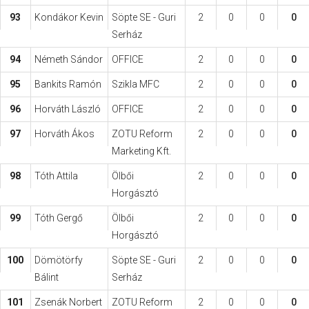
93
Kondákor Kevin
Söpte SE - Guri
2
0
0
0
Serház
94
Németh Sándor
OFFICE
2
0
0
0
95
Bankits Ramón
Szikla MFC
2
0
0
0
96
Horváth László
OFFICE
2
0
0
0
97
Horváth Ákos
ZOTU Reform
2
0
0
0
Marketing Kft.
98
Tóth Attila
Ölbői
2
0
0
0
Horgásztó
99
Tóth Gergő
Ölbői
2
0
0
0
Horgásztó
100
Dömötörfy
Söpte SE - Guri
2
0
0
0
Bálint
Serház
101
Zsenák Norbert
ZOTU Reform
2
0
0
0