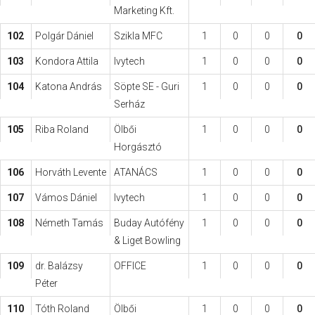
Marketing Kft.
102
Polgár Dániel
Szikla MFC
1
0
0
0
103
Kondora Attila
Ivytech
1
0
0
0
104
Katona András
Söpte SE - Guri
1
0
0
0
Serház
105
Riba Roland
Ölbői
1
0
0
0
Horgásztó
106
Horváth Levente
ATANÁCS
1
0
0
0
107
Vámos Dániel
Ivytech
1
0
0
0
108
Németh Tamás
Buday Autófény
1
0
0
0
& Liget Bowling
109
dr. Balázsy
OFFICE
1
0
0
0
Péter
110
Tóth Roland
Ölbői
1
0
0
0