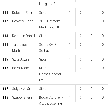
Horgásztó
111
Kulcsár Péter
Sitke
1
0
0
0
112
Kovács Tibor
ZOTU Reform
1
0
0
0
Marketing Kft.
113
Kelemen Dániel
Sitke
1
0
0
0
114
Taletovics
Söpte SE - Guri
1
0
0
0
Martin
Serház
115
Szita József
Sitke
1
0
0
0
116
Pázsi Máté
DH Smart
1
0
0
0
Home Generál
Kft.
117
Sulyok Ádám
Sitke
1
0
0
0
118
Szabó istván
Buday Autófény
1
0
0
0
& Liget Bowling