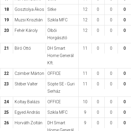
18
Gosztolya Ákos
Sitke
12
0
0
0
19
Muzsi Krisztián
Szikla MFC
12
0
0
0
20
Fehér Károly
Ölbői
12
0
0
0
Horgásztó
21
Bíró Ottó
DH Smart
11
0
0
0
Home Generál
Kft.
22
Czimber Márton
OFFICE
11
0
0
0
23
Stéber Valter
Söpte SE - Guri
11
0
0
0
Serház
24
Koltay Balázs
OFFICE
10
0
0
0
25
Egyed András
Szikla MFC
9
0
0
0
26
Horváth Zoltán
DH Smart
9
0
0
0
Home Generál