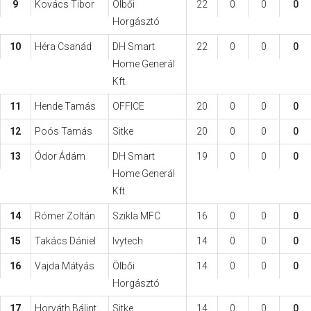
9
Kovács Tibor
Ölbői
22
0
0
0
Horgásztó
10
Héra Csanád
DH Smart
22
0
0
0
Home Generál
Kft.
11
Hende Tamás
OFFICE
20
0
0
0
12
Poós Tamás
Sitke
20
0
0
0
13
Ódor Ádám
DH Smart
19
0
0
0
Home Generál
Kft.
14
Rómer Zoltán
Szikla MFC
16
0
0
0
15
Takács Dániel
Ivytech
14
0
0
0
16
Vajda Mátyás
Ölbői
14
0
0
0
Horgásztó
17
Horváth Bálint
Sitke
14
0
0
0