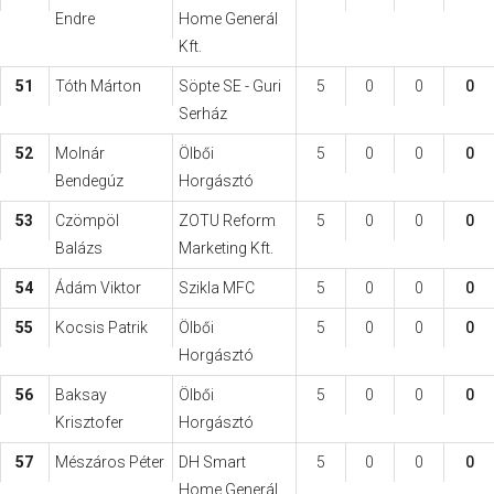
Endre
Home Generál
Kft.
51
Tóth Márton
Söpte SE - Guri
5
0
0
0
Serház
52
Molnár
Ölbői
5
0
0
0
Bendegúz
Horgásztó
53
Czömpöl
ZOTU Reform
5
0
0
0
Balázs
Marketing Kft.
54
Ádám Viktor
Szikla MFC
5
0
0
0
55
Kocsis Patrik
Ölbői
5
0
0
0
Horgásztó
56
Baksay
Ölbői
5
0
0
0
Krisztofer
Horgásztó
57
Mészáros Péter
DH Smart
5
0
0
0
Home Generál