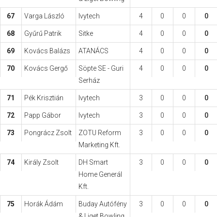
67
Varga László
Ivytech
4
0
0
0
68
Gyűrű Patrik
Sitke
4
0
0
0
69
Kovács Balázs
ATANÁCS
4
0
0
0
70
Kovács Gergő
Söpte SE - Guri
4
0
0
0
Serház
71
Pék Krisztián
Ivytech
3
0
0
0
72
Papp Gábor
Ivytech
3
0
0
0
73
Pongrácz Zsolt
ZOTU Reform
3
0
0
0
Marketing Kft.
74
Király Zsolt
DH Smart
3
0
0
0
Home Generál
Kft.
75
Horák Ádám
Buday Autófény
3
0
0
0
& Liget Bowling