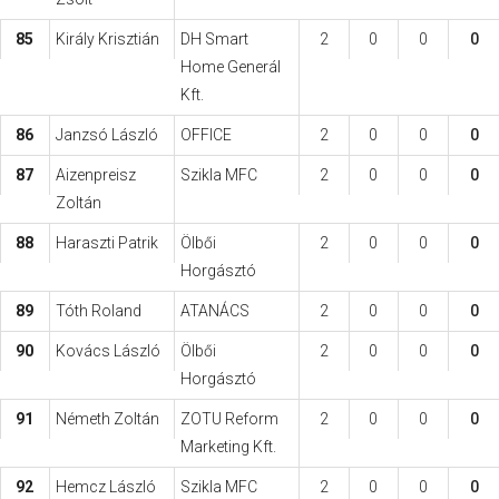
85
Király Krisztián
DH Smart
2
0
0
0
Home Generál
Kft.
86
Janzsó László
OFFICE
2
0
0
0
87
Aizenpreisz
Szikla MFC
2
0
0
0
Zoltán
88
Haraszti Patrik
Ölbői
2
0
0
0
Horgásztó
89
Tóth Roland
ATANÁCS
2
0
0
0
90
Kovács László
Ölbői
2
0
0
0
Horgásztó
91
Németh Zoltán
ZOTU Reform
2
0
0
0
Marketing Kft.
92
Hemcz László
Szikla MFC
2
0
0
0