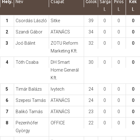
Hely.
Név
Csapat
Gólok
Sárga
Piros
Kék
l.
l.
l.
Hasznos
1
Csordás László
Sitke
39
0
0
0
2
Szandi Gábor
ATANÁCS
34
0
0
0
3
Joó Bálint
ZOTU Reform
32
0
0
0
Marketing Kft.
4
Tóth Csaba
DH Smart
30
0
0
0
Home Generál
Kft.
5
Timár Balázs
Ivytech
24
0
0
0
6
Szepesi Tamás
ATANÁCS
24
0
0
0
7
Balikó Tamás
ATANÁCS
23
0
0
0
8
Pezenhófer
OFFICE
22
0
0
0
György