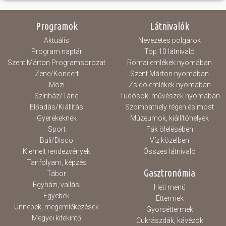
Programok
Látnivalók
Aktuális
Nevezetes polgárok
Program naptár
Top 10 látnivaló
Szent Márton Programsorozat
Római emlékek nyomában
Zene/Koncert
Szent Márton nyomában
Mozi
Zsidó emlékek nyomában
Színház/Tánc
Tudósok, művészek nyomában
Előadás/Kiállítás
Szombathely régen és most
Gyerekeknek
Múzeumok, kiállítóhelyek
Sport
Fák ölelésében
Buli/Disco
Víz közelben
Kiemelt rendezvények
Összes látnivaló
Tanfolyam, képzés
Gasztronómia
Tábor
Egyházi, vallási
Heti menü
Egyebek
Éttermek
Ünnepek, megemlékezések
Gyorséttermek
Megyei kitekintő
Cukrászdák, kávézók