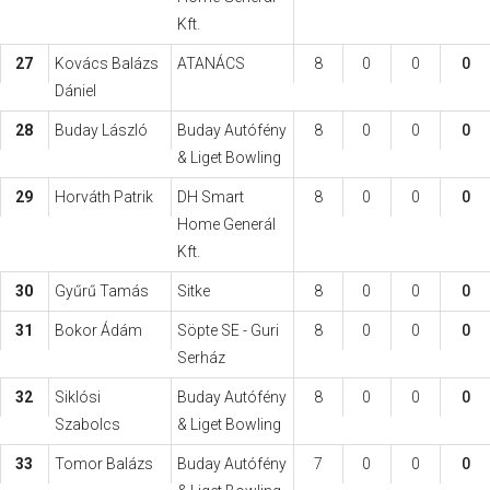
Kft.
27
Kovács Balázs
ATANÁCS
8
0
0
0
Dániel
28
Buday László
Buday Autófény
8
0
0
0
& Liget Bowling
29
Horváth Patrik
DH Smart
8
0
0
0
Home Generál
Kft.
30
Gyűrű Tamás
Sitke
8
0
0
0
31
Bokor Ádám
Söpte SE - Guri
8
0
0
0
Serház
32
Siklósi
Buday Autófény
8
0
0
0
Szabolcs
& Liget Bowling
33
Tomor Balázs
Buday Autófény
7
0
0
0