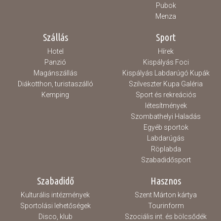
Pubok
Menza
Szállás
Sport
Hotel
Hírek
Panzió
Kispályás Foci
Magánszállás
Kispályás Labdarúgó Kupák
Diákotthon, turistaszálló
Szilveszter Kupa Galéria
Kemping
Sport és rekreációs
létesítmények
Szombathelyi Haladás
Egyéb sportok
Labdarúgás
Röplabda
Szabadidősport
Szabadidő
Hasznos
Kulturális intézmények
Szent Márton kártya
Sportolási lehetőségek
Tourinform
Disco, klub
Szociális int. és bölcsődék