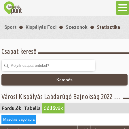
Aktuális
Sport
Kispályás Foci
Szezonok
Statisztika
Programok
Csapat kereső
Látnivalók
Gasztronómia
Keresés
Szállás
Városi Kispályás Labdarúgó Bajnokság 2022-23 - Góllövő lista - II. osztály
Sport
Fordulók
Tabella
Góllövők
Másolás vágólapra
Szabadidő