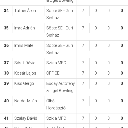
& Liget Bowling
34
Tullner Áron
Söpte SE - Guri
7
0
0
0
Serház
35
Imre Adrián
Söpte SE - Guri
7
0
0
0
Serház
36
Imris Máté
Söpte SE - Guri
7
0
0
0
Serház
37
Sásdi Dávid
Szikla MFC
7
0
0
0
38
Kosár Lajos
OFFICE
7
0
0
0
39
Kiss Gergő
Buday Autófény
7
0
0
0
& Liget Bowling
40
Nardai Milán
Ölbői
7
0
0
0
Horgásztó
41
Szalay Dávid
Szikla MFC
7
0
0
0