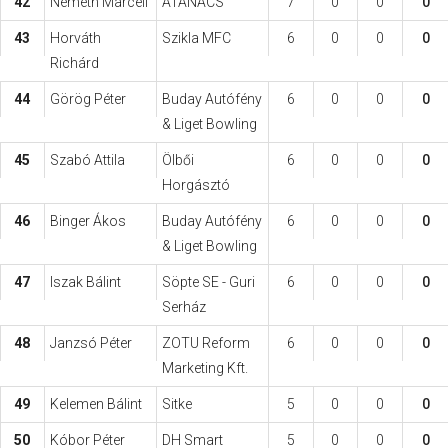
42
Németh Marcell
ATANÁCS
7
0
0
0
43
Horváth
Szikla MFC
6
0
0
0
Richárd
44
Görög Péter
Buday Autófény
6
0
0
0
& Liget Bowling
45
Szabó Attila
Ölbői
6
0
0
0
Horgásztó
46
Binger Ákos
Buday Autófény
6
0
0
0
& Liget Bowling
47
Iszak Bálint
Söpte SE - Guri
6
0
0
0
Serház
48
Janzsó Péter
ZOTU Reform
6
0
0
0
Marketing Kft.
49
Kelemen Bálint
Sitke
5
0
0
0
50
Kóbor Péter
DH Smart
5
0
0
0