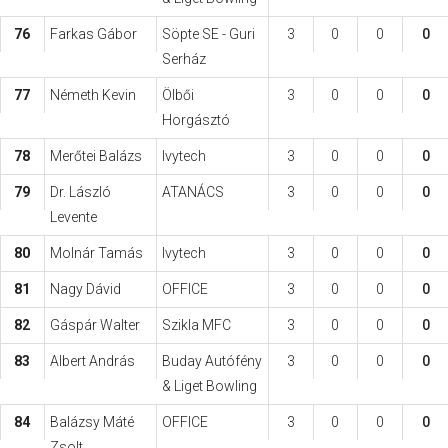
76
Farkas Gábor
Söpte SE - Guri
3
0
0
0
Serház
77
Németh Kevin
Ölbői
3
0
0
0
Horgásztó
78
Merőtei Balázs
Ivytech
3
0
0
0
79
Dr. László
ATANÁCS
3
0
0
0
Levente
80
Molnár Tamás
Ivytech
3
0
0
0
81
Nagy Dávid
OFFICE
3
0
0
0
82
Gáspár Walter
Szikla MFC
3
0
0
0
83
Albert András
Buday Autófény
3
0
0
0
& Liget Bowling
84
Balázsy Máté
OFFICE
3
0
0
0
Zsolt