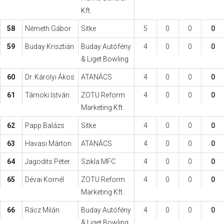
Kft.
58
Németh Gábor
Sitke
5
0
0
0
59
Buday Krisztián
Buday Autófény
4
0
0
0
& Liget Bowling
60
Dr. Károlyi Ákos
ATANÁCS
4
0
0
0
61
Tárnoki István
ZOTU Reform
4
0
0
0
Marketing Kft.
62
Papp Balázs
Sitke
4
0
0
0
63
Havasi Márton
ATANÁCS
4
0
0
0
64
Jagodits Péter
Szikla MFC
4
0
0
0
65
Dévai Kornél
ZOTU Reform
4
0
0
0
Marketing Kft.
66
Rácz Milán
Buday Autófény
4
0
0
0
& Liget Bowling