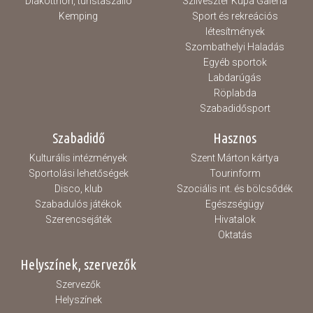
Diákotthon, turistaszálló
Szilveszter Kupa Galéria
Kemping
Sport és rekreációs
létesítmények
Szombathelyi Haladás
Egyéb sportok
Labdarúgás
Röplabda
Szabadidősport
Szabadidő
Hasznos
Kulturális intézmények
Szent Márton kártya
Sportolási lehetőségek
Tourinform
Disco, klub
Szociális int. és bölcsődék
Szabadulós játékok
Egészségügy
Szerencsejáték
Hivatalok
Oktatás
Helyszínek, szervezők
Szervezők
Helyszínek