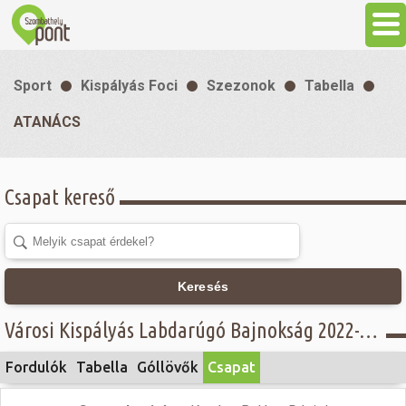
Aktuális
Sport
Kispályás Foci
Szezonok
Tabella
Programok
ATANÁCS
Látnivalók
Csapat kereső
Gasztronómia
Szállás
Keresés
Városi Kispályás Labdarúgó Bajnokság 2022-23 - II. osztály - ATANÁCS
Sport
Fordulók
Tabella
Góllövők
Csapat
Szabadidő