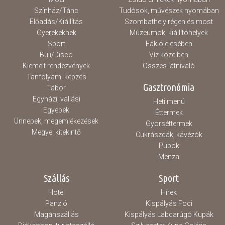
Színház/Tánc
Tudósok, művészek nyomában
Előadás/Kiállítás
Szombathely régen és most
Gyerekeknek
Múzeumok, kiállítóhelyek
Sport
Fák ölelésében
Buli/Disco
Víz közelben
Kiemelt rendezvények
Összes látnivaló
Tanfolyam, képzés
Gasztronómia
Tábor
Egyházi, vallási
Heti menü
Egyebek
Éttermek
Ünnepek, megemlékezések
Gyorséttermek
Megyei kitekintő
Cukrászdák, kávézók
Pubok
Menza
Szállás
Sport
Hotel
Hírek
Panzió
Kispályás Foci
Magánszállás
Kispályás Labdarúgó Kupák