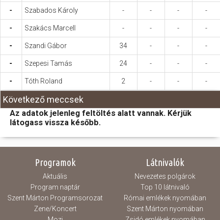
-
Szabados Károly
-
-
-
-
-
Szakács Marcell
-
-
-
-
-
Szandi Gábor
34
-
-
-
-
Szepesi Tamás
24
-
-
-
-
Tóth Roland
2
-
-
-
Következő meccsek
Az adatok jelenleg feltöltés alatt vannak. Kérjük
látogass vissza később.
Programok
Látnivalók
Aktuális
Nevezetes polgárok
Program naptár
Top 10 látnivaló
Szent Márton Programsorozat
Római emlékek nyomában
Zene/Koncert
Szent Márton nyomában
Mozi
Zsidó emlékek nyomában