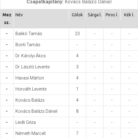
Csapatkapitány:
Kovács Balázs Dániel
Hasznos
Mez
Név
Gólok
Sárga l.
Piros l.
Kék l.
sz.
-
Balikó Tamás
23
-
-
-
-
Bonti Tamás
-
-
-
-
-
Dr. Károlyi Ákos
4
-
-
-
-
Dr. László Levente
3
-
-
-
-
Havasi Márton
4
-
-
-
-
Horváth Levente
1
-
-
-
-
Kovács Balázs
4
-
-
-
-
Kovács Balázs Dániel
8
-
-
-
-
Leidli Géza
-
-
-
-
-
Németh Marcell
7
-
-
-