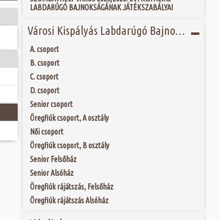
 és szombat egy új valóság...
LABDARÚGÓ BAJNOKSÁGÁNAK JÁTÉKSZABÁLYAI
Jubileumi Év óta
k fel Szombathely
ak, Európa egyik
ójában, egyben
Városi Kispályás Labdarúgó Bajnokság 2020
ó mérkőzésén a
ülőhelyét. Római
ra. A találkozó
i értékekről hallva,
ett játékkal és
 vagy templomuk
A. csoport
ani a lépést a
togatva...
yüttessel....
B. csoport
C. csoport
D. csoport
Senior csoport
Öregfiúk csoport, A osztály
Női csoport
Öregfiúk csoport, B osztály
Senior Felsőház
Senior Alsóház
Öregfiúk rájátszás, Felsőház
Öregfiúk rájátszás Alsóház