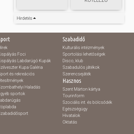
KÖTELEZŐ
Hirdetés
Sport
Szabadidő
írek
Kulturális intézmények
ispályás Foci
Sportolási lehetőségek
ispályás Labdarúgó Kupák
Disco, klub
zilveszter Kupa Galéria
Szabadulós játékok
port és rekreációs
Szerencsejáték
Hasznos
étesítmények
zombathelyi Haladás
Szent Márton kártya
gyéb sportok
Tourinform
Labdarúgás
Szociális int. és bölcsődék
Röplabda
Egészségügy
zabadidősport
Hivatalok
Oktatás