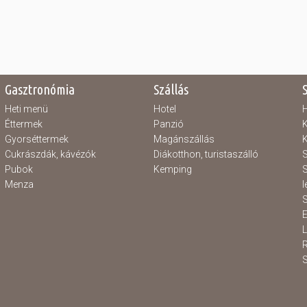
Gasztronómia
Szállás
Heti menü
Hotel
H
Éttermek
Panzió
K
Gyorséttermek
Magánszállás
K
Cukrászdák, kávézók
Diákotthon, turistaszálló
S
Pubok
Kemping
S
Menza
l
S
E
S