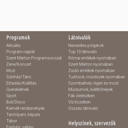
Programok
Látnivalók
Aktuális
Nevezetes polgárok
Program naptár
Top 10 látnivaló
Szent Márton Programsorozat
Római emlékek nyomában
Zene/Koncert
Szent Márton nyomában
Mozi
Zsidó emlékek nyomában
Színház/Tánc
Tudósok, művészek nyomában
Előadás/Kiállítás
Szombathely régen és most
Gyerekeknek
Múzeumok, kiállítóhelyek
Sport
Fák ölelésében
Buli/Disco
Víz közelben
Kiemelt rendezvények
Összes látnivaló
Tanfolyam, képzés
Tábor
Helyszínek, szervezők
Egyházi, vallási