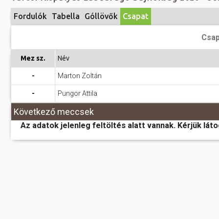
Előadás/Kiállítás
Egyéb spo
Tudóso
Fordulók
Tabella
Góllövők
Csapat
Gyerekeknek
nyomá
Labdarúgá
Csap
Sport
Szomba
Röplabda
most
Mez sz.
Név
Buli/Disco
Szabadidő
Múzeu
-
Marton Zoltán
Kiemelt rendezvények
kiállít
-
Pungor Attila
Fák öl
Tanfolyam, képzés
Következő meccsek
Víz köz
Tábor
Az adatok jelenleg feltöltés alatt vannak. Kérjük lát
Összes látniv
Egyházi, vallási
Egyebek
Ünnepek,
megemlékezések
Megyei kitekintő