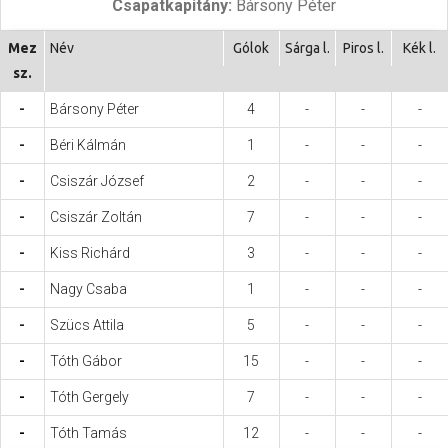
Csapatkapitány:
Bársony Péter
Hasznos
Mez
Név
Gólok
Sárga l.
Piros l.
Kék l.
sz.
-
Bársony Péter
4
-
-
-
-
Béri Kálmán
1
-
-
-
-
Csiszár József
2
-
-
-
-
Csiszár Zoltán
7
-
-
-
-
Kiss Richárd
3
-
-
-
-
Nagy Csaba
1
-
-
-
-
Szücs Attila
5
-
-
-
-
Tóth Gábor
15
-
-
-
-
Tóth Gergely
7
-
-
-
-
Tóth Tamás
12
-
-
-