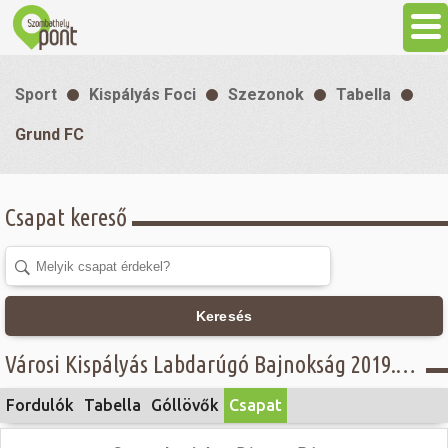
Aktuális
Sport
Kispályás Foci
Szezonok
Tabella
Programok
Grund FC
Látnivalók
Csapat kereső
Gasztronómia
Szállás
Keresés
Városi Kispályás Labdarúgó Bajnokság 2019. - Öregfiúk osztály, Concordia Üzemanyagkutak Kft. - Grund FC
Sport
Fordulók
Tabella
Góllövők
Csapat
Szabadidő