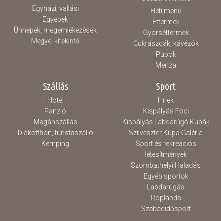
Egyházi, vallási
Heti menü
Egyebek
Éttermek
Ünnepek, megemlékezések
Gyorséttermek
Megyei kitekintő
Cukrászdák, kávézók
Pubok
Menza
Szállás
Sport
Hotel
Hírek
Panzió
Kispályás Foci
Magánszállás
Kispályás Labdarúgó Kupák
Diákotthon, turistaszálló
Szilveszter Kupa Galéria
Kemping
Sport és rekreációs
létesítmények
Szombathelyi Haladás
Egyéb sportok
Labdarúgás
Röplabda
Szabadidősport