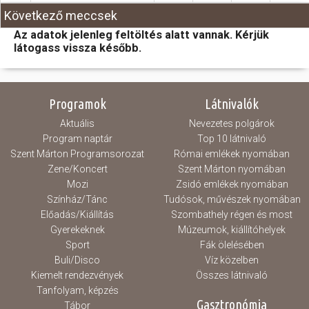
Következő meccsek
Az adatok jelenleg feltöltés alatt vannak. Kérjük
látogass vissza később.
Programok
Látnivalók
Aktuális
Nevezetes polgárok
Program naptár
Top 10 látnivaló
Szent Márton Programsorozat
Római emlékek nyomában
Zene/Koncert
Szent Márton nyomában
Mozi
Zsidó emlékek nyomában
Színház/Tánc
Tudósok, művészek nyomában
Előadás/Kiállítás
Szombathely régen és most
Gyerekeknek
Múzeumok, kiállítóhelyek
Sport
Fák ölelésében
Buli/Disco
Víz közelben
Kiemelt rendezvények
Összes látnivaló
Tanfolyam, képzés
Gasztronómia
Tábor