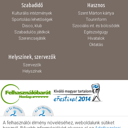
Szabadidő
Hasznos
Kulturális intézmények
Szent Márton kártya
Sportolási lehetőségek
Tourinform
Disco, klub
Szociális int. és bölcsődék
Szabadulós játékok
Egészségügy
Szerencsejáték
Hivatalok
Oktatás
Helyszínek, szervezők
Szervezők
Helyszínek
A felhasználói élmény növeléséhez, weboldalunk sütiket