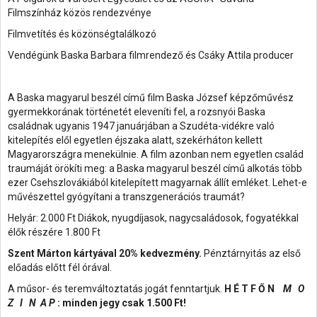
Filmszínház közös rendezvénye
Filmvetítés és közönségtalálkozó
Vendégünk Baska Barbara filmrendező és Csáky Attila producer
A Baska magyarul beszél című film Baska József képzőművész
gyermekkorának történetét eleveníti fel, a rozsnyói Baska
családnak ugyanis 1947 januárjában a Szudéta-vidékre való
kitelepítés elől egyetlen éjszaka alatt, szekérháton kellett
Magyarországra menekülnie. A film azonban nem egyetlen család
traumáját örökíti meg: a Baska magyarul beszél című alkotás több
ezer Csehszlovákiából kitelepített magyarnak állít emléket. Lehet-e
művészettel gyógyítani a transzgenerációs traumát?
Helyár: 2.000 Ft Diákok, nyugdíjasok, nagycsaládosok, fogyatékkal
élők részére 1.800 Ft
Szent Márton kártyával 20% kedvezmény.
Pénztárnyitás az első
előadás előtt fél órával.
A műsor- és teremváltoztatás jogát fenntartjuk.
H É T F Ő N
M O
Z I N A P
: minden jegy csak 1.500 Ft!