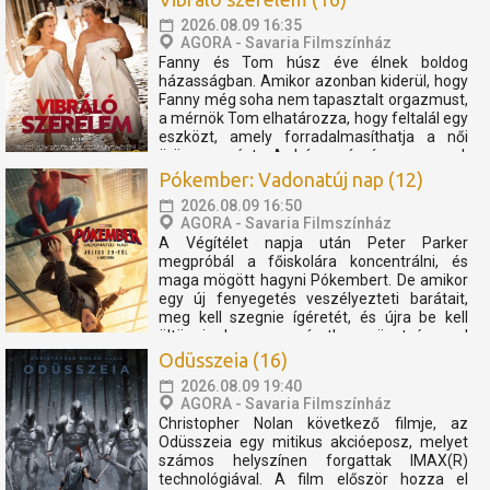
kedvezmény. Pénztárnyitás...
2026.08.09 16:35
AGORA - Savaria Filmszínház
Fanny és Tom húsz éve élnek boldog
házasságban. Amikor azonban kiderül, hogy
Fanny még soha nem tapasztalt orgazmust,
a mérnök Tom elhatározza, hogy feltalál egy
eszközt, amely forradalmasíthatja a női
örömszerzést. A házaspár így egy vad,
mégis megható utazásra indul, amely tele
Pókember: Vadonatúj nap (12)
van humorral, felfedezéssel...
2026.08.09 16:50
AGORA - Savaria Filmszínház
A Végítélet napja után Peter Parker
megpróbál a főiskolára koncentrálni, és
maga mögött hagyni Pókembert. De amikor
egy új fenyegetés veszélyezteti barátait,
meg kell szegnie ígéretét, és újra be kell
öltöznie, hogy egy váratlan szövetségessel
összefogva megvédje szeretteit. Helyár:
Odüsszeia (16)
2.400 Ft Diákok,...
2026.08.09 19:40
AGORA - Savaria Filmszínház
Christopher Nolan következő filmje, az
Odüsszeia egy mitikus akcióeposz, melyet
számos helyszínen forgattak IMAX(R)
technológiával. A film először hozza el