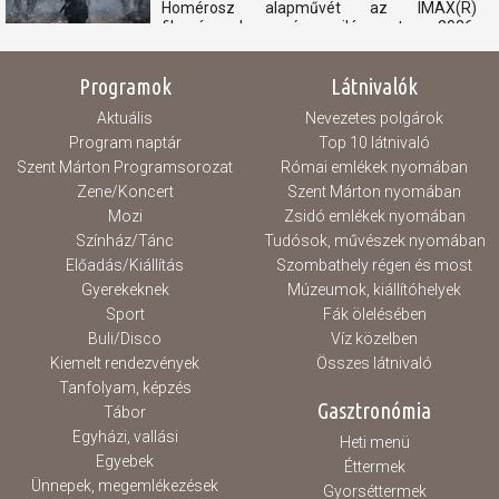
Homérosz alapművét az IMAX(R)
filmvásznakra, és világszerte 2026.
júliusában kerül a mozikba. Az Odüsszeia
főszereplői Matt Damon, Tom Holland,...
Programok
Látnivalók
Aktuális
Nevezetes polgárok
Program naptár
Top 10 látnivaló
Szent Márton Programsorozat
Római emlékek nyomában
Zene/Koncert
Szent Márton nyomában
Mozi
Zsidó emlékek nyomában
Színház/Tánc
Tudósok, művészek nyomában
Előadás/Kiállítás
Szombathely régen és most
Gyerekeknek
Múzeumok, kiállítóhelyek
Sport
Fák ölelésében
Buli/Disco
Víz közelben
Kiemelt rendezvények
Összes látnivaló
Tanfolyam, képzés
Gasztronómia
Tábor
Egyházi, vallási
Heti menü
Egyebek
Éttermek
Ünnepek, megemlékezések
Gyorséttermek