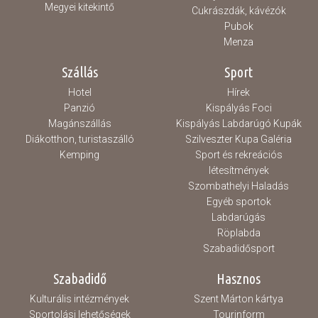
Megyei kitekintő
Cukrászdák, kávézók
Pubok
Menza
Szállás
Sport
Hotel
Hírek
Panzió
Kispályás Foci
Magánszállás
Kispályás Labdarúgó Kupák
Diákotthon, turistaszálló
Szilveszter Kupa Galéria
Kemping
Sport és rekreációs
létesítmények
Szombathelyi Haladás
Egyéb sportok
Labdarúgás
Röplabda
Szabadidősport
Szabadidő
Hasznos
Kulturális intézmények
Szent Márton kártya
Sportolási lehetőségek
Tourinform