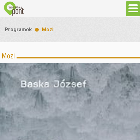
Aktuális
Programok
Mozi
Programok
Mozi
Látnivalók
Gasztronómia
Szállás
Sport
Szabadidő