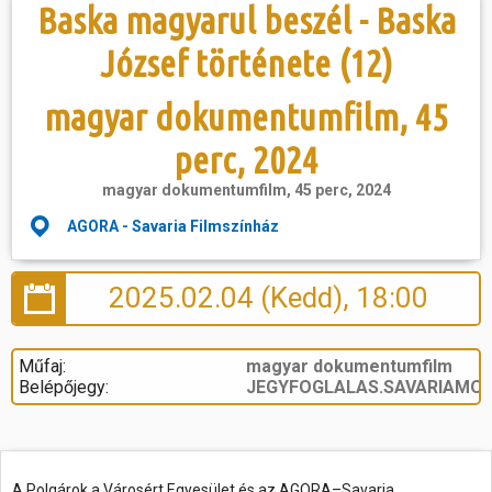
Baska magyarul beszél - Baska
József története (12)
magyar dokumentumfilm, 45
perc, 2024
magyar dokumentumfilm, 45 perc, 2024
AGORA - Savaria Filmszínház
2025.02.04 (Kedd), 18:00
Műfaj:
magyar dokumentumfilm
Belépőjegy:
JEGYFOGLALAS.SAVARIAMOZI
A Polgárok a Városért Egyesület és az AGORA–Savaria