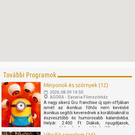
További Programok
Minyonok és szörnyek (12)
2026.08.09 14:50
AGORA - Savaria Filmszínház
A nagy sikerű Gru franchise új spin-offjában
ismét az ikonikus főhős nem kevésbé
ikonikus segítői keverednek a korábbiaknál is
észvesztőbb és humorosabb kalandokba.
Helyár: 2.400 Ft Diákok, nyugdíjasok,
nagycsaládosok, fogyatékkal élők részére
2.000 Ft Szent Márton kártyával 10%
Vibráló szerelem (16)