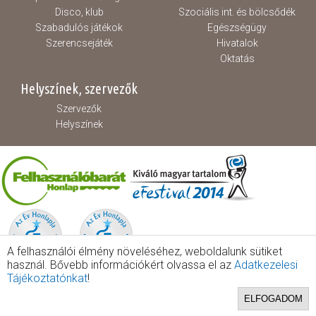
Disco, klub
Szociális int. és bölcsődék
Szabadulós játékok
Egészségügy
Szerencsejáték
Hivatalok
Oktatás
Helyszínek, szervezők
Szervezők
Helyszínek
A felhasználói élmény növeléséhez, weboldalunk sütiket
használ. Bővebb információkért olvassa el az
Adatkezelesi
Tájékoztatónkat
!
ELFOGADOM