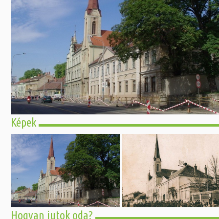
Előadás/Kiállítás
Egyéb spo
Tudóso
Gyerekeknek
nyomá
Labdarúgá
Sport
Szomba
Röplabda
most
Buli/Disco
Szabadidő
Múzeu
Kiemelt rendezvények
kiállít
Fák öl
Tanfolyam, képzés
Víz köz
Tábor
Képek
Összes látniv
Egyházi, vallási
Egyebek
Ünnepek,
megemlékezések
Megyei kitekintő
Hogyan jutok oda?