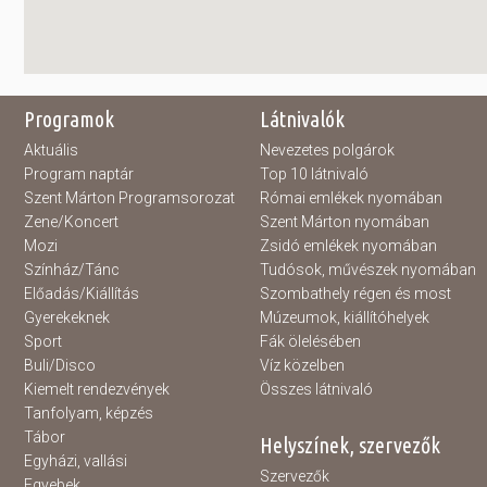
Programok
Látnivalók
Aktuális
Nevezetes polgárok
Program naptár
Top 10 látnivaló
Szent Márton Programsorozat
Római emlékek nyomában
Zene/Koncert
Szent Márton nyomában
Mozi
Zsidó emlékek nyomában
Színház/Tánc
Tudósok, művészek nyomában
Előadás/Kiállítás
Szombathely régen és most
Gyerekeknek
Múzeumok, kiállítóhelyek
Sport
Fák ölelésében
Buli/Disco
Víz közelben
Kiemelt rendezvények
Összes látnivaló
Tanfolyam, képzés
Tábor
Helyszínek, szervezők
Egyházi, vallási
Szervezők
Egyebek