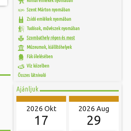
Római emlékek nyomában
 és szombat egy új valóság...
Jubileumi Év óta
Szent Márton nyomában
k fel Szombathely
ak, Európa egyik
ójában, egyben
Zsidó emlékek nyomában
ó mérkőzésén a
ülőhelyét. Római
ra. A találkozó
i értékekről hallva,
ett játékkal és
Tudósok, művészek nyomában
 vagy templomuk
ani a lépést a
togatva...
yüttessel....
Szombathely régen és most
Múzeumok, kiállítóhelyek
Fák ölelésében
Víz közelben
Összes látnivaló
Ajánljuk
2026 Okt
2026 Aug
17
29