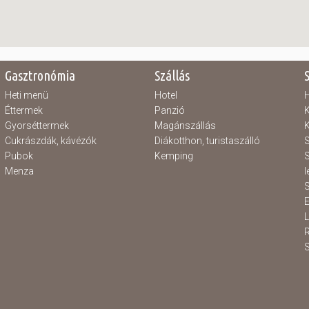
Gasztronómia
Szállás
Heti menü
Hotel
H
Éttermek
Panzió
K
Gyorséttermek
Magánszállás
K
Cukrászdák, kávézók
Diákotthon, turistaszálló
S
Pubok
Kemping
S
Menza
l
S
E
S