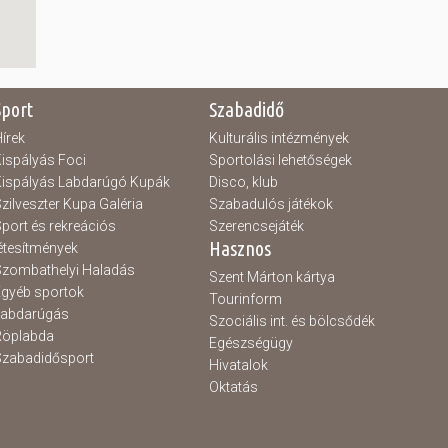
Sport
Szabadidő
írek
Kulturális intézmények
ispályás Foci
Sportolási lehetőségek
ispályás Labdarúgó Kupák
Disco, klub
zilveszter Kupa Galéria
Szabadulós játékok
port és rekreációs
Szerencsejáték
Hasznos
étesítmények
zombathelyi Haladás
Szent Márton kártya
gyéb sportok
Tourinform
Labdarúgás
Szociális int. és bölcsődék
Röplabda
Egészségügy
zabadidősport
Hivatalok
Oktatás