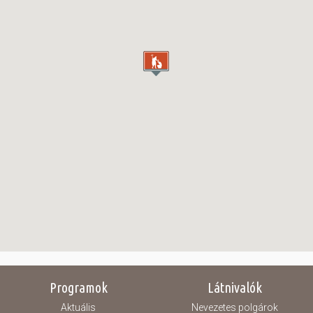
Programok
Látnivalók
Aktuális
Nevezetes polgárok