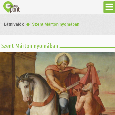
Aktuális
Látnivalók
Szent Márton nyomában
Programok
Szent Márton nyomában
Látnivalók
Gasztronómia
Szállás
Sport
Szabadidő