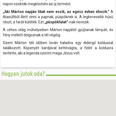
napon szokták megkóstolni az új termést.
„Aki Márton napján libát nem eszik, az egész évben éhezik.”
A
libasültből illett vinni a papnak, püspöknek is. A legkevesebb húsú
részt, a farát küldték. Ezt
„püspökfalat”
-nak nevezik.
A céhes világ műhelyeiben Márton napjától gyújtanak lámpát, és
fény mellett dolgoznak a tél végéig.
Szent Márton téli időben lován haladva egy didergő koldussal
találkozott. Köpenyét kardjával kettévágta, a felét a koldusra
terítette, aki a legenda szerint maga Jézus volt.
Hogyan jutok oda?