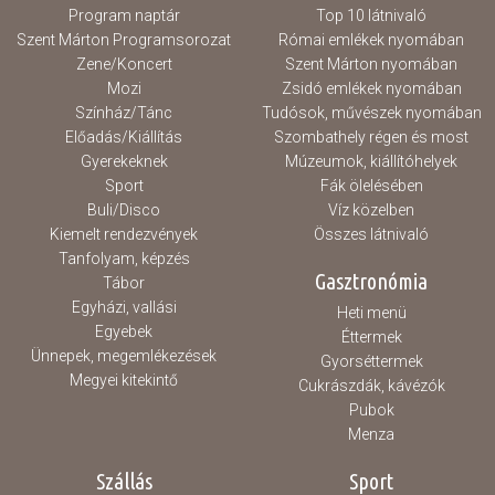
Program naptár
Top 10 látnivaló
Szent Márton Programsorozat
Római emlékek nyomában
Zene/Koncert
Szent Márton nyomában
Mozi
Zsidó emlékek nyomában
Színház/Tánc
Tudósok, művészek nyomában
Előadás/Kiállítás
Szombathely régen és most
Gyerekeknek
Múzeumok, kiállítóhelyek
Sport
Fák ölelésében
Buli/Disco
Víz közelben
Kiemelt rendezvények
Összes látnivaló
Tanfolyam, képzés
Gasztronómia
Tábor
Egyházi, vallási
Heti menü
Egyebek
Éttermek
Ünnepek, megemlékezések
Gyorséttermek
Megyei kitekintő
Cukrászdák, kávézók
Pubok
Menza
Szállás
Sport