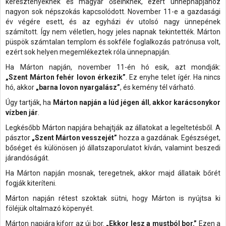
keresztényeknek és magyar őseinknek, ezért ünnepnapjához
nagyon sok népszokás kapcsolódott. November 11-e a gazdasági
év végére esett, és az egyházi év utolsó nagy ünnepének
számított. Így nem véletlen, hogy jeles napnak tekintették. Márton
püspök számtalan templom és sokféle foglalkozás patrónusa volt,
ezért sok helyen megemlékeztek róla ünnepnapján.
Ha Márton napján, november 11-én hó esik, azt mondják:
„Szent Márton fehér lovon érkezik”
. Ez enyhe telet ígér. Ha nincs
hó, akkor
„barna lovon nyargalász”
, és kemény tél várható.
Úgy tartják, ha
Márton napján a lúd jégen áll
,
akkor karácsonykor
vízben jár
.
Legkésőbb Márton napjára behajtják az állatokat a legeltetésből. A
pásztor
„Szent Márton vesszejét”
hozza a gazdának. Egészséget,
bőséget és különösen jó állatszaporulatot kíván, valamint beszedi
járandóságát.
Ha Márton napján mosnak, teregetnek, akkor majd állataik bőrét
fogják kiteríteni.
Márton napján rétest szoktak sütni, hogy Márton is nyújtsa ki
föléjük oltalmazó köpenyét.
Márton napjára kiforr az új bor.
„Ekkor lesz a mustból bor.”
Ezen a