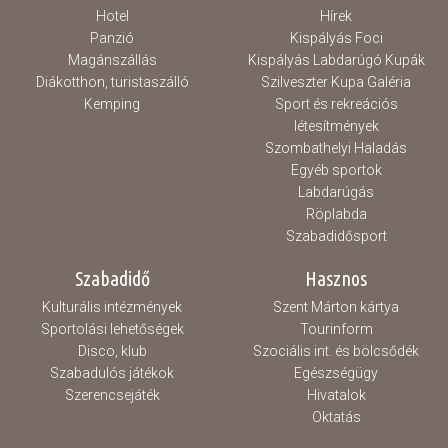
Hotel
Hírek
Panzió
Kispályás Foci
Magánszállás
Kispályás Labdarúgó Kupák
Diákotthon, turistaszálló
Szilveszter Kupa Galéria
Kemping
Sport és rekreációs
létesítmények
Szombathelyi Haladás
Egyéb sportok
Labdarúgás
Röplabda
Szabadidősport
Szabadidő
Hasznos
Kulturális intézmények
Szent Márton kártya
Sportolási lehetőségek
Tourinform
Disco, klub
Szociális int. és bölcsődék
Szabadulós játékok
Egészségügy
Szerencsejáték
Hivatalok
Oktatás