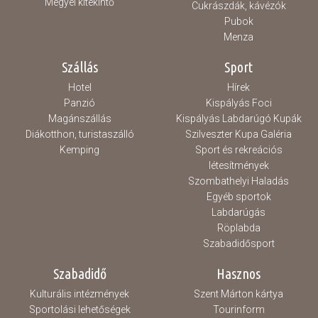
Megyei kitekintő
Cukrászdák, kávézók
Pubok
Menza
Szállás
Sport
Hotel
Hírek
Panzió
Kispályás Foci
Magánszállás
Kispályás Labdarúgó Kupák
Diákotthon, turistaszálló
Szilveszter Kupa Galéria
Kemping
Sport és rekreációs
létesítmények
Szombathelyi Haladás
Egyéb sportok
Labdarúgás
Röplabda
Szabadidősport
Szabadidő
Hasznos
Kulturális intézmények
Szent Márton kártya
Sportolási lehetőségek
Tourinform