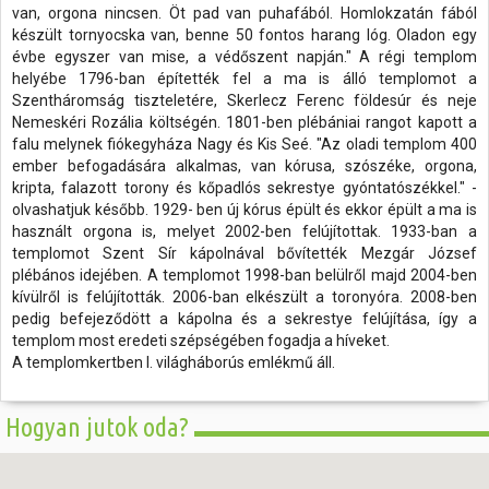
van, orgona nincsen. Öt pad van puhafából. Homlokzatán fából
készült tornyocska van, benne 50 fontos harang lóg. Oladon egy
évbe egyszer van mise, a védőszent napján." A régi templom
helyébe 1796-ban építették fel a ma is álló templomot a
Szentháromság tiszteletére, Skerlecz Ferenc földesúr és neje
Nemeskéri Rozália költségén. 1801-ben plébániai rangot kapott a
falu melynek fiókegyháza Nagy és Kis Seé. "Az oladi templom 400
ember befogadására alkalmas, van kórusa, szószéke, orgona,
kripta, falazott torony és kőpadlós sekrestye gyóntatószékkel." -
olvashatjuk később. 1929- ben új kórus épült és ekkor épült a ma is
használt orgona is, melyet 2002-ben felújítottak. 1933-ban a
templomot Szent Sír kápolnával bővítették Mezgár József
plébános idejében. A templomot 1998-ban belülről majd 2004-ben
kívülről is felújították. 2006-ban elkészült a toronyóra. 2008-ben
pedig befejeződött a kápolna és a sekrestye felújítása, így a
templom most eredeti szépségében fogadja a híveket.
A templomkertben I. világháborús emlékmű áll.
Hogyan jutok oda?