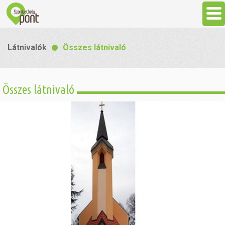
Aktuális
Látnivalók
Összes látnivaló
Programok
Összes látnivaló
Látnivalók
Gasztronómia
Szállás
Sport
Szabadidő