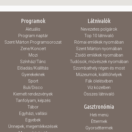
Programok
Látnivalók
Aktuális
Nevezetes polgárok
Program naptár
Top 10 látnivaló
Szent Márton Programsorozat
Római emlékek nyomában
Zene/Koncert
Szent Márton nyomában
Mozi
Zsidó emlékek nyomában
Színház/Tánc
Tudósok, művészek nyomában
Előadás/Kiállítás
Szombathely régen és most
Gyerekeknek
Múzeumok, kiállítóhelyek
Sport
Fák ölelésében
Buli/Disco
Víz közelben
Kiemelt rendezvények
Összes látnivaló
Tanfolyam, képzés
Gasztronómia
Tábor
Egyházi, vallási
Heti menü
Egyebek
Éttermek
Ünnepek, megemlékezések
Gyorséttermek