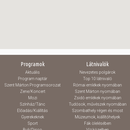
Programok
Látnivalók
Aktuális
Nevezetes polgárok
Program naptár
Top 10 látnivaló
Szent Márton Programsorozat
Római emlékek nyomában
Zene/Koncert
Szent Márton nyomában
Mozi
Zsidó emlékek nyomában
Színház/Tánc
Tudósok, művészek nyomában
Előadás/Kiállítás
Szombathely régen és most
Gyerekeknek
Múzeumok, kiállítóhelyek
Sport
Fák ölelésében
Buli/Disco
Víz közelben