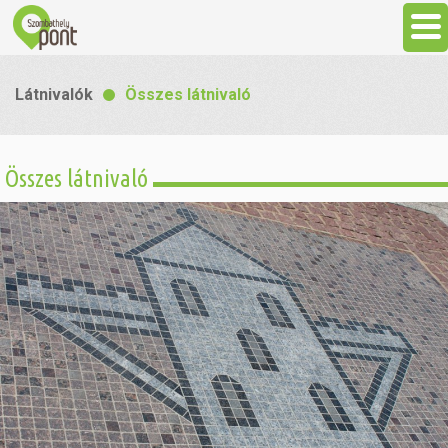
Aktuális
Látnivalók
Összes látnivaló
Programok
Összes látnivaló
Látnivalók
Gasztronómia
Szállás
Sport
Szabadidő