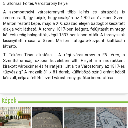
5. állomás: Fő tér, Várostorony helye
A szombathelyi várostoronyról több leírás és ábrázolás is
fennmaradt, így tudjuk, hogy sisakján az 1700-as években Szent
Márton festett képe, majd a XIX. század elején bádogból készített
alakja volt látható. A torony 1817-ben leégett, felújítását mintegy
két évtizedig halogatták, végül 1837-ben lebontották. A toronysisak
kicsinyített mása a Szent Márton Látogató-központ kiállításán
látható.
T. Takács Tibor alkotása - A régi várostorony a Fő téren, a
Szentháromság szobor közelében állt. Helyét ma mozaikként
kirakott városcímer és felirat jelzi: „Itt állt a Várostorony az 1817-es
tűzvészig.” A mozaik 81 x 81 darab, különböző színű gránit kőből
készült, célja a feltételezett várostorony grafikai bemutatása.
Képek