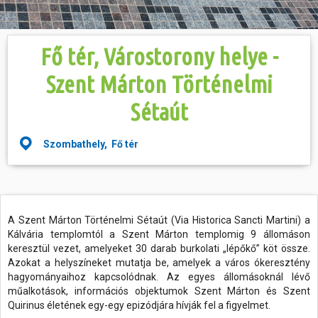
Hasznos
Fő tér, Várostorony helye -
Szent Márton Történelmi
Sétaút
Szombathely, Fő tér
A Szent Márton Történelmi Sétaút (Via Historica Sancti Martini) a
Kálvária templomtól a Szent Márton templomig 9 állomáson
keresztül vezet, amelyeket 30 darab burkolati „lépőkő” köt össze.
Azokat a helyszíneket mutatja be, amelyek a város ókeresztény
hagyományaihoz kapcsolódnak. Az egyes állomásoknál lévő
műalkotások, információs objektumok Szent Márton és Szent
Quirinus életének egy-egy epizódjára hívják fel a figyelmet.