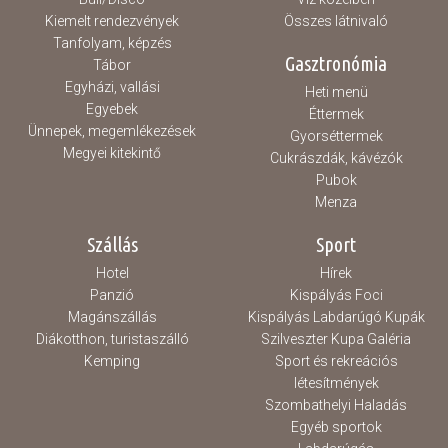
Kiemelt rendezvények
Összes látnivaló
Tanfolyam, képzés
Gasztronómia
Tábor
Egyházi, vallási
Heti menü
Egyebek
Éttermek
Ünnepek, megemlékezések
Gyorséttermek
Megyei kitekintő
Cukrászdák, kávézók
Pubok
Menza
Szállás
Sport
Hotel
Hírek
Panzió
Kispályás Foci
Magánszállás
Kispályás Labdarúgó Kupák
Diákotthon, turistaszálló
Szilveszter Kupa Galéria
Kemping
Sport és rekreációs
létesítmények
Szombathelyi Haladás
Egyéb sportok