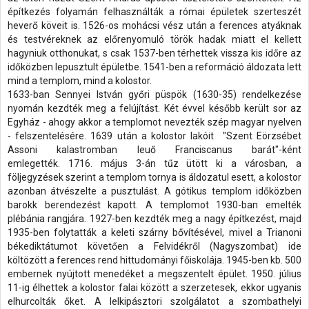
építkezés folyamán felhasználták a római épületek szerteszét
heverő köveit is. 1526-os mohácsi vész után a ferences atyáknak
és testvéreknek az előrenyomuló török hadak miatt el kellett
hagyniuk otthonukat, s csak 1537-ben térhettek vissza kis időre az
időközben lepusztult épületbe. 1541-ben a reformáció áldozata lett
mind a templom, mind a kolostor.
1633-ban Sennyei István győri püspök (1630-35) rendelkezése
nyomán kezdték meg a felújítást. Két évvel később került sor az
Egyház - ahogy akkor a templomot nevezték szép magyar nyelven
- felszentelésére. 1639 után a kolostor lakóit "Szent Eörzsébet
Assoni kalastromban leuő Franciscanus barát"-ként
emlegették. 1716. május 3-án tűz ütött ki a városban, a
följegyzések szerint a templom tornya is áldozatul esett, a kolostor
azonban átvészelte a pusztulást. A gótikus templom időközben
barokk berendezést kapott. A templomot 1930-ban emelték
plébánia rangjára. 1927-ben kezdték meg a nagy építkezést, majd
1935-ben folytatták a keleti szárny bővítésével, mivel a Trianoni
békediktátumot követően a Felvidékről (Nagyszombat) ide
költözött a ferences rend hittudományi főiskolája. 1945-ben kb. 500
embernek nyújtott menedéket a megszentelt épület. 1950. július
11-ig élhettek a kolostor falai között a szerzetesek, ekkor ugyanis
elhurcolták őket. A lelkipásztori szolgálatot a szombathelyi