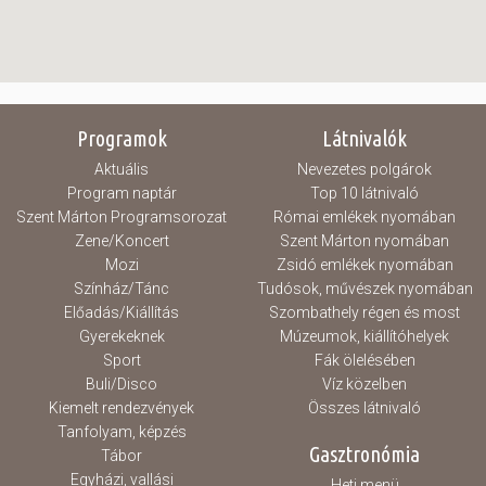
Programok
Látnivalók
Aktuális
Nevezetes polgárok
Program naptár
Top 10 látnivaló
Szent Márton Programsorozat
Római emlékek nyomában
Zene/Koncert
Szent Márton nyomában
Mozi
Zsidó emlékek nyomában
Színház/Tánc
Tudósok, művészek nyomában
Előadás/Kiállítás
Szombathely régen és most
Gyerekeknek
Múzeumok, kiállítóhelyek
Sport
Fák ölelésében
Buli/Disco
Víz közelben
Kiemelt rendezvények
Összes látnivaló
Tanfolyam, képzés
Gasztronómia
Tábor
Egyházi, vallási
Heti menü