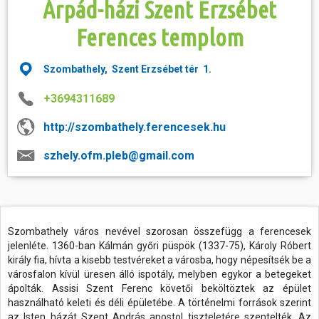
Árpád-házi Szent Erzsébet
Ferences templom
Szombathely, Szent Erzsébet tér 1.
+3694311689
http://szombathely.ferencesek.hu
szhely.ofm.pleb@gmail.com
Szombathely város nevével szorosan összefügg a ferencesek
jelenléte. 1360-ban Kálmán győri püspök (1337-75), Károly Róbert
király fia, hívta a kisebb testvéreket a városba, hogy népesítsék be a
városfalon kívül üresen álló ispotály, melyben egykor a betegeket
ápolták. Assisi Szent Ferenc követői beköltöztek az épület
használható keleti és déli épületébe. A történelmi források szerint
az Isten házát Szent András apostol tiszteletére szentelték. Az