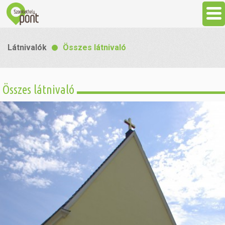
Aktuális
Látnivalók
Összes látnivaló
Programok
Összes látnivaló
Látnivalók
Gasztronómia
Szállás
Sport
Szabadidő