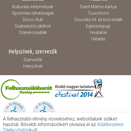
Kulturális intézmények
Szent Márton kártya
Sportolási lehetőségek
Tourinform
Disco, klub
Szociális int. és bölcsődék
Szabadulós játékok
Egészségügy
Szerencsejáték
Hivatalok
Oktatás
Helyszínek, szervezők
Szervezők
Helyszínek
A felhasználói élmény növeléséhez, weboldalunk sütiket
használ. Bővebb információkért olvassa el az
Adatkezelesi
Tájékoztatónkat
!