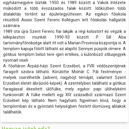
egyházmegyére bízták. 1950 és 1989 között a Vakok Intézete
működött a több évszázados falak között. Időközben több
átalakítás történt az épületegyüttesen. Az egykori főiskola
részéből Assisi Szent Ferenc Kollégium lett főiskolás hallgatók
számára.
1989 óta újra Szent Ferenc fiai lakják a régi kolostort és végzik a
lelkipásztori munkát. 1990-93 között P. Sill Aba
tartományfőnöksége alatt itt volt a Marian Provincia központja is. A
templom kapuja fölött látható az alapító Sennyei püspök címere. A
gótikus templom belső tere igen értékes, s különböző stílusjegyek
nyomait viseli.
A főoltáron Árpád-házi Szent Erzsébet, a FVR védőszentjének
faragott szobra látható. Körülötte Molnár C. Pál festményei -
melyek cserélhetők (advent, nagyböjt témáját, valamint Szent
Erzsébet életét ábrázoló képek). A szentélyben található a gótikus
faragással ékesített ülőfülke, mely egykor papi ülőhelyként
funkcionált. A fülke mellett egy XIV. századból származó Szent
Erzsébet kép látható. Nem hagyható figyelmen kívül, hogy a
templomban és a gyóntató helyiségben festett ólomüveg ablakok
találhatók.