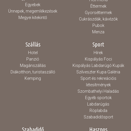
Egyebek
Éttermek
Ünnepek, megemlékezések
Gyorséttermek
Megyei kitekintő
Cukrászdák, kávézók
Pubok
Menza
Szállás
Sport
Hotel
Hírek
Panzió
Kispályás Foci
Magánszállás
Kispályás Labdarúgó Kupák
Diákotthon, turistaszálló
Szilveszter Kupa Galéria
Kemping
Sport és rekreációs
létesítmények
Szombathelyi Haladás
Egyéb sportok
Labdarúgás
Röplabda
Szabadidősport
Szabadidő
Hasznos