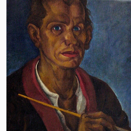
Előadás/Kiállítás
Egyéb spo
Tudóso
Gyerekeknek
nyomá
Labdarúgá
Sport
Szomba
Röplabda
most
Buli/Disco
Szabadidő
Múzeu
Kiemelt rendezvények
kiállít
Fák öl
Tanfolyam, képzés
Víz köz
Tábor
Összes látniv
Egyházi, vallási
Egyebek
Ünnepek,
megemlékezések
Megyei kitekintő