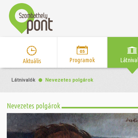
Programok
Látniva
Aktuális
Program naptár
Hírek
Neveze
Látnivalók
Nevezetes polgárok
Top 10 
Szent Márton
Kispályás 
Programsorozat
Kispályás
Római 
Zene/Koncert
Kupák
nyomá
Nevezetes polgárok
Mozi
Sport és r
Szent 
létesítmé
nyomá
Színház/Tánc
Szombathe
Zsidó 
nyomá