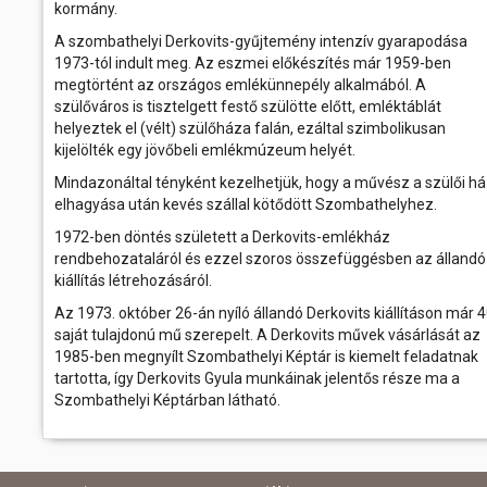
kormány.
A szombathelyi Derkovits-gyűjtemény intenzív gyarapodása
1973-tól indult meg. Az eszmei előkészítés már 1959-ben
megtörtént az országos emlékünnepély alkalmából. A
szülőváros is tisztelgett festő szülötte előtt, emléktáblát
helyeztek el (vélt) szülőháza falán, ezáltal szimbolikusan
kijelölték egy jövőbeli emlékmúzeum helyét.
Mindazonáltal tényként kezelhetjük, hogy a művész a szülői h
elhagyása után kevés szállal kötődött Szombathelyhez.
1972-ben döntés született a Derkovits-emlékház
rendbehozataláról és ezzel szoros összefüggésben az állandó
kiállítás létrehozásáról.
Az 1973. október 26-án nyíló állandó Derkovits kiállításon már 
saját tulajdonú mű szerepelt. A Derkovits művek vásárlását az
1985-ben megnyílt Szombathelyi Képtár is kiemelt feladatnak
tartotta, így Derkovits Gyula munkáinak jelentős része ma a
Szombathelyi Képtárban látható.