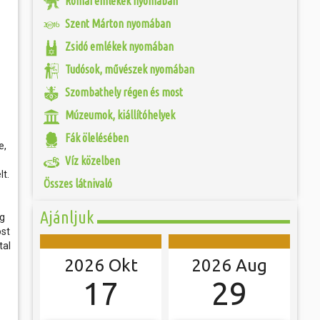
Római emlékek nyomában
 és szombat egy új valóság...
ú Fő tere már a 13.
Szent Márton nyomában
, azaz háromszög
r még a városfalain
ójában, egyben
Zsidó emlékek nyomában
ó mérkőzésén a
, piacokat, egyes
ra. A találkozó
árnapok révén kapta
ett játékkal és
Tudósok, művészek nyomában
 tér Szombathely...
ani a lépést a
yüttessel....
Szombathely régen és most
Múzeumok, kiállítóhelyek
Fák ölelésében
e,
Víz közelben
lt.
Összes látnivaló
Ajánljuk
ég
ost
tal
2026 Okt
2026 Aug
17
29