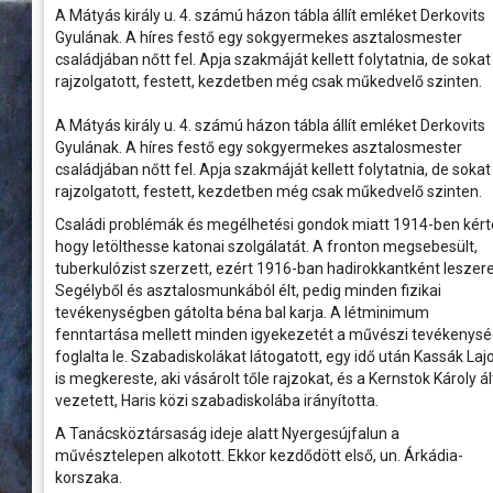
Constantius...
péntek
rtok
és a velük való közös bemelegítést követően....
számára még...
Ferencváros otthonában
A Mátyás király u. 4. számú házon tábla állít emléket Derkovits
Szombathely városának fura alak
k, művészek
Gyulának. A híres festő egy sokgyermekes asztalosmester
2026.06.01 08:00
században, hasonló formában
ban
s
alakban terebélyesedett el, akko
A K&H Női Kézilabda Liga 26. fordul
családjában nőtt fel. Apja szakmáját kellett folytatnia, de sokat
a 2025/26-os bajnoki idény utols
kívül. Tartottak itt vásárokat
rajzolgatott, festett, kezdetben még csak műkedvelő szinten.
Ferencváros vendégeként léptünk pályá
források szerint a szombati vás
thely régen és
első félidejében csapatunk fegyelmez
a város a nevét: Szombathely. A fő
gyors támadásokkal igyekezett tart
A Mátyás király u. 4. számú házon tábla állít emléket Derkovits
tabella második helyén álló fővárosi eg
sport
Gyulának. A híres festő egy sokgyermekes asztalosmester
mok,
családjában nőtt fel. Apja szakmáját kellett folytatnia, de sokat
óhelyek
rajzolgatott, festett, kezdetben még csak műkedvelő szinten.
elésében
Családi problémák és megélhetési gondok miatt 1914-ben kért
hogy letölthesse katonai szolgálatát. A fronton megsebesült,
elben
tuberkulózist szerzett, ezért 1916-ban hadirokkantként leszere
Segélyből és asztalosmunkából élt, pedig minden fizikai
aló
tevékenységben gátolta béna bal karja. A létminimum
fenntartása mellett minden igyekezetét a művészi tevékenys
foglalta le. Szabadiskolákat látogatott, egy idő után Kassák Laj
is megkereste, aki vásárolt tőle rajzokat, és a Kernstok Károly ál
vezetett, Haris közi szabadiskolába irányította.
A Tanácsköztársaság ideje alatt Nyergesújfalun a
művésztelepen alkotott. Ekkor kezdődött első, un. Árkádia-
korszaka.