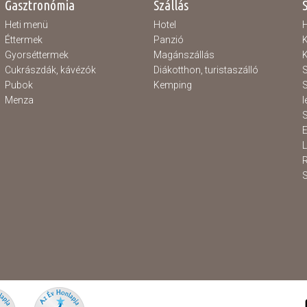
Gasztronómia
Szállás
Heti menü
Hotel
H
Éttermek
Panzió
K
Gyorséttermek
Magánszállás
K
Cukrászdák, kávézók
Diákotthon, turistaszálló
S
Pubok
Kemping
S
Menza
l
S
E
S