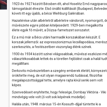
1923 és 1927 között Bécsben élt, ahol Hoselitz Ernő nagyiparos
támogatását élvezte. Első önálló kiállítását (Budapest, Belvede
követi itt egy újabb, a bécsi Weihburg Galériában.
Hazatérése után albérletről albérletre vándorolt, nyomorgott, d
művészete egyre jobban kiteljesedett. 1929-ben megalkotta
élete egyik fő művét, a Dózsa-fametszet sorozatot.
Ez a mű már a Bécs utáni harmadik korszakában készült. E
korszak jellemzői: az expresszionizmus lecsillapodása, merész
szerkesztés, a festészetben viszonylag élénk színek.
1930 és 1934 között színei világosabbak, művészi eszközei m
választékosabbak lettek és a töretlen fejlődést csak a halál tud
megállítani.
Derkovits művészetében a szegény emberek életét, környezet
örökítette meg, de ezt olyan magasrendű tudással, filozófiai
megalapozottsággal tette, amelyre rajta kívül senki sem volt
képes.
Szenvedéseit enyhítette, hogy felesége, Dombay Viktória - Viki 
mindvégig vele volt (ő volt sok képének modellje).
Halála után, 1948. március 15-én Kossuth-díjjal tüntette ki a