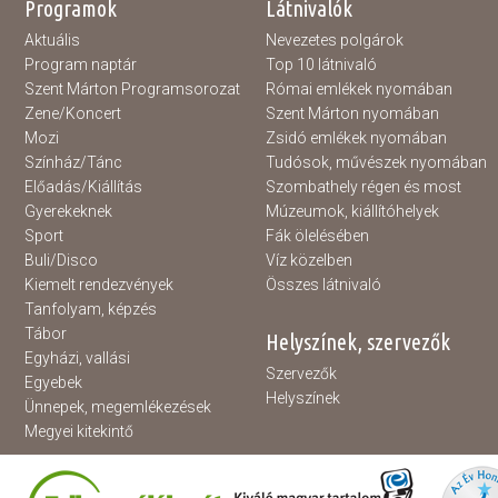
Programok
Látnivalók
Aktuális
Nevezetes polgárok
Program naptár
Top 10 látnivaló
Szent Márton Programsorozat
Római emlékek nyomában
Zene/Koncert
Szent Márton nyomában
Mozi
Zsidó emlékek nyomában
Színház/Tánc
Tudósok, művészek nyomában
Előadás/Kiállítás
Szombathely régen és most
Gyerekeknek
Múzeumok, kiállítóhelyek
Sport
Fák ölelésében
Buli/Disco
Víz közelben
Kiemelt rendezvények
Összes látnivaló
Tanfolyam, képzés
Tábor
Helyszínek, szervezők
Egyházi, vallási
Szervezők
Egyebek
Helyszínek
Ünnepek, megemlékezések
Megyei kitekintő