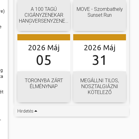
A 100 TAGÚ
MOVE - Szombathely
re)
CIGÁNYZENEKAR
Sunset Run
HANGVERSENYZENEKARI
GÁLAKONCERTJE
e
2026 Máj
2026 Máj
05
31
ég
ta
TORONYBA ZÁRT
MEGÁLLNI TILOS,
ÉLMÉNYNAP
NOSZTALGIÁZNI
ét
KÖTELEZŐ
Hirdetés
-