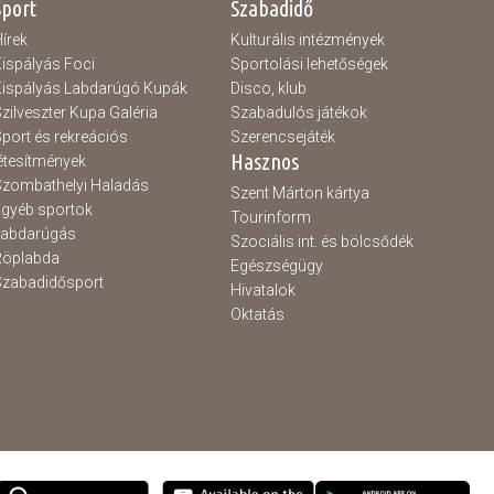
Sport
Szabadidő
írek
Kulturális intézmények
ispályás Foci
Sportolási lehetőségek
ispályás Labdarúgó Kupák
Disco, klub
zilveszter Kupa Galéria
Szabadulós játékok
port és rekreációs
Szerencsejáték
Hasznos
étesítmények
zombathelyi Haladás
Szent Márton kártya
gyéb sportok
Tourinform
Labdarúgás
Szociális int. és bölcsődék
Röplabda
Egészségügy
zabadidősport
Hivatalok
Oktatás