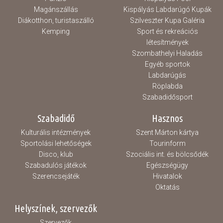
Magánszállás
Kispályás Labdarúgó Kupák
Diákotthon, turistaszálló
Szilveszter Kupa Galéria
Kemping
Sport és rekreációs
létesítmények
Szombathelyi Haladás
Egyéb sportok
Labdarúgás
Röplabda
Szabadidősport
Szabadidő
Hasznos
Kulturális intézmények
Szent Márton kártya
Sportolási lehetőségek
Tourinform
Disco, klub
Szociális int. és bölcsődék
Szabadulós játékok
Egészségügy
Szerencsejáték
Hivatalok
Oktatás
Helyszínek, szervezők
Szervezők