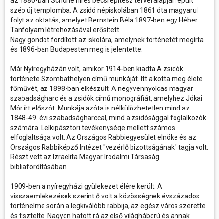
az 1880-ban Schöne híres bécsi építész tervei alapján épült
szép új templomba. A zsidó népiskolában 1861 óta magyarul
folyt az oktatás, amelyet Bernstein Béla 1897-ben egy Héber
Tanfolyam létrehozásával erősített.
Nagy gondot fordított az iskolára, amelynek történetét megírta
és 1896-ban Budapesten meg is jelentette.
Már Nyíregyházán volt, amikor 1914-ben kiadta A zsidók
története Szombathelyen című munkáját. Itt alkotta meg élete
főművét, az 1898-ban elkészült: A negyvennyolcas magyar
szabadságharc és a zsidók című monográfiát, amelyhez Jókai
Mór írt előszót. Munkája azóta is nélkülözhetetlen mind az
1848-49. évi szabadságharccal, mind a zsidósággal foglalkozók
számára. Lelkipásztori tevékenysége mellett számos
elfoglaltsága volt. Az Országos Rabbiegyesület elnöke és az
Országos Rabbiképző Intézet "vezérlő bizottságának" tagja volt.
Részt vett az Izraelita Magyar Irodalmi Társaság
bibliafordításában.
1909-ben a nyíregyházi gyülekezet élére került. A
visszaemlékezések szerint ő volt a közösségnek évszázados
történelme során a legkiválóbb rabbija, az egész város szerette
és tisztelte. Nagyon hatott rá az első világháború és annak