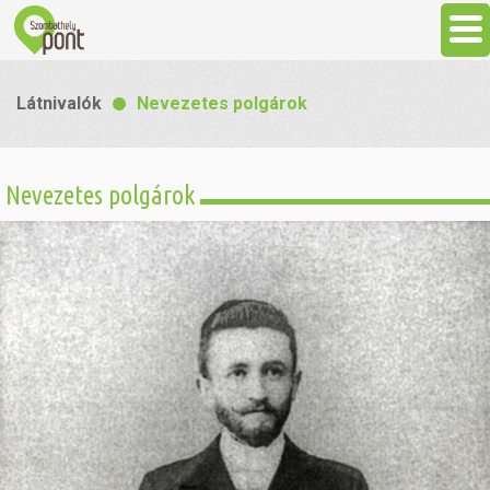
Aktuális
Látnivalók
Nevezetes polgárok
Programok
Nevezetes polgárok
Látnivalók
Gasztronómia
Szállás
Sport
Szabadidő