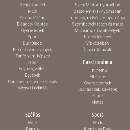
Zene/Koncert
Szent Márton nyomában
Mozi
Zsidó emlékek nyomában
Színház/Tánc
Tudósok, művészek nyomában
Előadás/Kiállítás
Szombathely régen és most
Gyerekeknek
Múzeumok, kiállítóhelyek
Sport
Fák ölelésében
Buli/Disco
Víz közelben
Kiemelt rendezvények
Összes látnivaló
Tanfolyam, képzés
Gasztronómia
Tábor
Egyházi, vallási
Heti menü
Egyebek
Éttermek
Ünnepek, megemlékezések
Gyorséttermek
Megyei kitekintő
Cukrászdák, kávézók
Pubok
Menza
Szállás
Sport
Hotel
Hírek
Panzió
Kispályás Foci