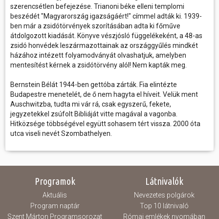
szerencsétlen befejezése. Trianoni béke elleni templomi
beszédét "Magyarország igazságáért!" címmel adták ki. 1939-
ben már a zsidótörvények szorításában adta ki főműve
átdolgozott kiadását. Könyve vészjósló függelékeként, a 48-as
zsidó honvédek leszármazottainak az országgyűlés mindkét
házához intézett folyamodványát olvashatjuk, amelyben
mentesítést kérnek a zsidótörvény alól! Nem kapták meg.
Bernstein Bélát 1944-ben gettóba zárták. Fia elintézte
Budapestre menetelét, de ő nem hagyta el híveit. Velük ment
Auschwitzba, tudta mi vár rá, csak egyszerű, fekete,
jegyzetekkel zsúfolt Bibliáját vitte magával a vagonba.
Hitközsége többségével együtt sohasem tért vissza. 2000 óta
utca viseli nevét Szombathelyen.
Programok
Látnivalók
Aktuális
Nevezetes polgárok
Program naptár
Top 10 látnivaló
Szent Márton Programsorozat
Római emlékek nyomában