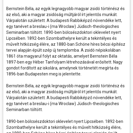
Bernstein Béla, az egyik legnagyobb magyar zsidó történész és
az első, aki a magyar zsidóság múltjáról írt jelentős munkát.
Várpalotán született. A budapesti Rabbiképző növendéke lett,
egy tanévet a breslau-i (ma Wroclaw) Jüdisch-theologisches
Seminarban töltött. 1890-ben bölcsészdoktori oklevelet nyert
Lipcsében. 1892-ben Szombathelyre került a tekintélyes és
művelt hitközség élére, az 1880-ban Schöne híres bécsi építész
tervei alapján épült szép új templomba. A zsidó népiskolában
1861 óta magyarul folyt az oktatás, amelyet Bernstein Béla
1897-ben egy Héber Tanfolyam létrehozásával erősített. Nagy
gondot fordított az iskolára, amelynek történetét megírta és
1896-ban Budapesten meg is jelentette.
Bernstein Béla, az egyik legnagyobb magyar zsidó történész és
az első, aki a magyar zsidóság múltjáról írt jelentős munkát.
Várpalotán született. A budapesti Rabbiképző növendéke lett,
egy tanévet a breslau-i (ma Wroclaw) Jüdisch-theologisches
Seminarban töltött.
1890-ben bölcsészdoktori oklevelet nyert Lipcsében. 1892-ben
Szombathelyre került a tekintélyes és művelt hitközség élére,