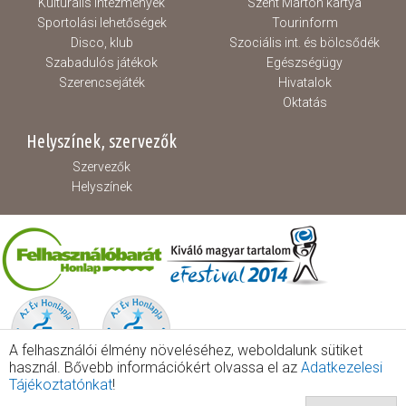
Kulturális intézmények
Szent Márton kártya
Sportolási lehetőségek
Tourinform
Disco, klub
Szociális int. és bölcsődék
Szabadulós játékok
Egészségügy
Szerencsejáték
Hivatalok
Oktatás
Helyszínek, szervezők
Szervezők
Helyszínek
A felhasználói élmény növeléséhez, weboldalunk sütiket
használ. Bővebb információkért olvassa el az
Adatkezelesi
Tájékoztatónkat
!