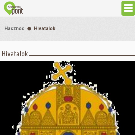
Aktuális
Hasznos
Hivatalok
Programok
Hivatalok
Látnivalók
Gasztronómia
Szállás
Sport
Szabadidő