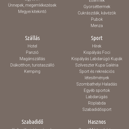
Éttermek
Ünnepek, megemlékezések
Gyorséttermek
Megyei kitekintő
Cukrászdák, kávézók
Pubok
Menza
Szállás
Sport
Hotel
Hírek
Panzió
Kispályás Foci
Magánszállás
Kispályás Labdarúgó Kupák
Diákotthon, turistaszálló
Szilveszter Kupa Galéria
Kemping
Sport és rekreációs
létesítmények
Szombathelyi Haladás
Egyéb sportok
Labdarúgás
Röplabda
Szabadidősport
Szabadidő
Hasznos