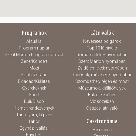
Programok
Látnivalók
Aktuális
Nevezetes polgárok
Program naptár
Top 10 látnivaló
Szent Márton Programsorozat
Római emlékek nyomában
Zene/Koncert
Szent Márton nyomában
Mozi
Zsidó emlékek nyomában
Színház/Tánc
Tudósok, művészek nyomában
Előadás/Kiállítás
Szombathely régen és most
Gyerekeknek
Múzeumok, kiállítóhelyek
Sport
Fák ölelésében
Buli/Disco
Víz közelben
Kiemelt rendezvények
Összes látnivaló
Tanfolyam, képzés
Gasztronómia
Tábor
Egyházi, vallási
Heti menü
Egyebek