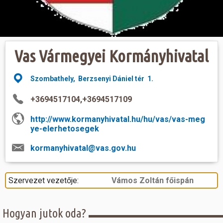
Vas Vármegyei Kormányhivatal
Szombathely, Berzsenyi Dániel tér 1.
+3694517104,+3694517109
http://www.kormanyhivatal.hu/hu/vas/vas-meg
ye-elerhetosegek
kormanyhivatal@vas.gov.hu
Szervezet vezetője:
Vámos Zoltán főispán
Hogyan jutok oda?