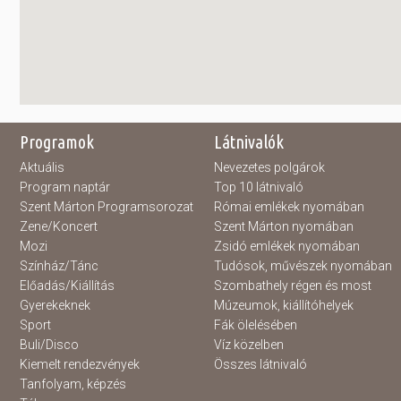
Programok
Látnivalók
Aktuális
Nevezetes polgárok
Program naptár
Top 10 látnivaló
Szent Márton Programsorozat
Római emlékek nyomában
Zene/Koncert
Szent Márton nyomában
Mozi
Zsidó emlékek nyomában
Színház/Tánc
Tudósok, művészek nyomában
Előadás/Kiállítás
Szombathely régen és most
Gyerekeknek
Múzeumok, kiállítóhelyek
Sport
Fák ölelésében
Buli/Disco
Víz közelben
Kiemelt rendezvények
Összes látnivaló
Tanfolyam, képzés