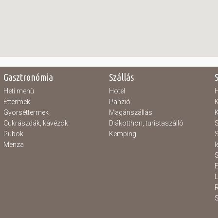
Gasztronómia
Szállás
Heti menü
Hotel
H
Éttermek
Panzió
K
Gyorséttermek
Magánszállás
K
Cukrászdák, kávézók
Diákotthon, turistaszálló
S
Pubok
Kemping
S
Menza
l
S
E
S