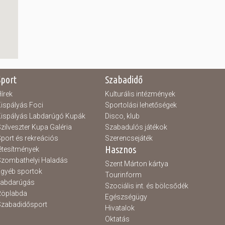
Sport
Szabadidő
írek
Kulturális intézmények
ispályás Foci
Sportolási lehetőségek
ispályás Labdarúgó Kupák
Disco, klub
zilveszter Kupa Galéria
Szabadulós játékok
port és rekreációs
Szerencsejáték
Hasznos
étesítmények
zombathelyi Haladás
Szent Márton kártya
gyéb sportok
Tourinform
Labdarúgás
Szociális int. és bölcsődék
Röplabda
Egészségügy
zabadidősport
Hivatalok
Oktatás