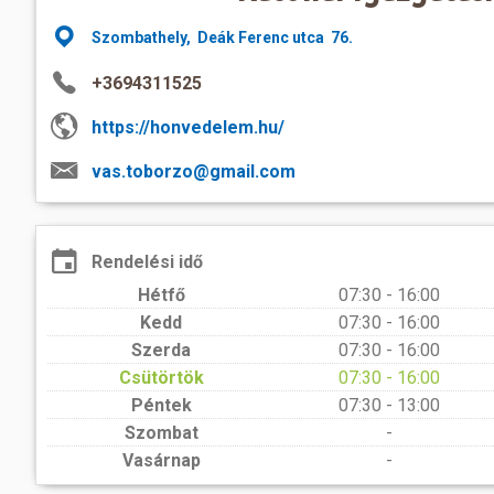
Előadás/Kiállítás
Egyéb spo
Tudóso
Szombathely, Deák Ferenc utca 76.
Gyerekeknek
nyomá
Labdarúgá
+3694311525
Sport
Szomba
Röplabda
most
https://honvedelem.hu/
Buli/Disco
Szabadidő
Múzeu
vas.toborzo@gmail.com
Kiemelt rendezvények
kiállít
Fák öl
Tanfolyam, képzés
Rendelési idő
Víz köz
Tábor
Hétfő
07:30 - 16:00
Összes látniv
Egyházi, vallási
Kedd
07:30 - 16:00
Szerda
07:30 - 16:00
Egyebek
Csütörtök
07:30 - 16:00
Péntek
07:30 - 13:00
Ünnepek,
Szombat
-
megemlékezések
Vasárnap
-
Megyei kitekintő