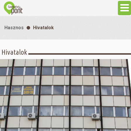
Aktuális
Hasznos
Hivatalok
Programok
Hivatalok
Látnivalók
Gasztronómia
Szállás
Sport
Szabadidő