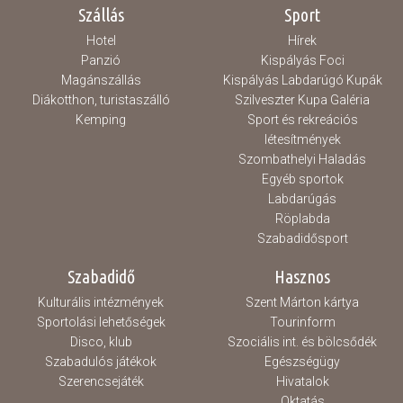
Szállás
Sport
Hotel
Hírek
Panzió
Kispályás Foci
Magánszállás
Kispályás Labdarúgó Kupák
Diákotthon, turistaszálló
Szilveszter Kupa Galéria
Kemping
Sport és rekreációs
létesítmények
Szombathelyi Haladás
Egyéb sportok
Labdarúgás
Röplabda
Szabadidősport
Szabadidő
Hasznos
Kulturális intézmények
Szent Márton kártya
Sportolási lehetőségek
Tourinform
Disco, klub
Szociális int. és bölcsődék
Szabadulós játékok
Egészségügy
Szerencsejáték
Hivatalok
Oktatás