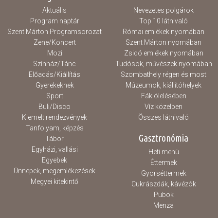
Aktuális
Nevezetes polgárok
Program naptár
Top 10 látnivaló
Szent Márton Programsorozat
Római emlékek nyomában
Zene/Koncert
Szent Márton nyomában
Mozi
Zsidó emlékek nyomában
Színház/Tánc
Tudósok, művészek nyomában
Előadás/Kiállítás
Szombathely régen és most
Gyerekeknek
Múzeumok, kiállítóhelyek
Sport
Fák ölelésében
Buli/Disco
Víz közelben
Kiemelt rendezvények
Összes látnivaló
Tanfolyam, képzés
Gasztronómia
Tábor
Egyházi, vallási
Heti menü
Egyebek
Éttermek
Ünnepek, megemlékezések
Gyorséttermek
Megyei kitekintő
Cukrászdák, kávézók
Pubok
Menza